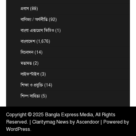
টপ নিউজ
বাংলাদেশ
বিশেষ সংবাদ
প্রবাস
(88)
বন্যায় ক্ষতিগ্রস্তদের হাতে ঘরের চাবি তুলে
দিলেন প্রধানমন্ত্রী
বাণিজ্য / অর্থনীতি
(92)
August 9, 2026
বাংলা এক্সপ্রেস ভিডিও
(1)
প্রধানমন্ত্রী তারেক রহমান বাঁশখালীর বন্যায় ক্ষতিগ্রস্তদের
হাতে টিনের নতুন ঘরের চাবি তুলে দিয়েছেন। আজ
বাংলাদেশ
(1,676)
3
রোববার…
বিনোদন
(14)
টপ নিউজ
বাংলাদেশ
রাজনীতি
রাষ্ট্রপতি পদে জামায়াত জোটের প্রার্থী কর্নেল
মতামত
(2)
অলি
লাইফস্টাইল
(3)
August 9, 2026
দেশের ২৩তম রাষ্ট্রপতি নির্বাচনের জন্য জোটের প্রার্থী
শিক্ষা ও প্রযুক্তি
(14)
হিসেবে এলডিপি চেয়ারম্যান কর্নেল (অব.) অলি আহমদের
4
নাম…
শিল্প সাহিত্য
(5)
টপ নিউজ
বাংলাদেশ
রাজনীতি
রাষ্ট্রপতি পদে দুটি মনোনয়নপত্র সংগ্রহ বিএনপির
Copyright © 2025 Bangla Express Media, All Rights
August 9, 2026
Reserved. | Claritymag News by
Ascendoor
| Powered by
রাষ্ট্রপতি পদে নির্বাচনের জন্য নির্বাচন কমিশন কার্যালয়
WordPress
.
থেকে দুটি মনোনয়নপত্র সংগ্রহ করেছে ক্ষমতাসীন দল