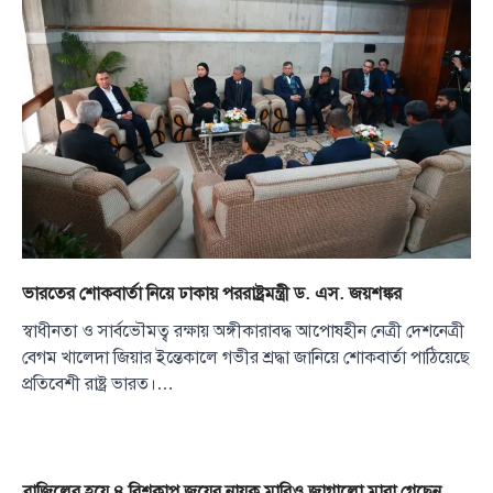
ভারতের শোকবার্তা নিয়ে ঢাকায় পররাষ্ট্রমন্ত্রী ড. এস. জয়শঙ্কর
স্বাধীনতা ও সার্বভৌমত্ব রক্ষায় অঙ্গীকারাবদ্ধ আপোষহীন নেত্রী দেশনেত্রী
বেগম খালেদা জিয়ার ইন্তেকালে গভীর শ্রদ্ধা জানিয়ে শোকবার্তা পাঠিয়েছে
প্রতিবেশী রাষ্ট্র ভারত।…
ব্রাজিলের হয়ে ৪ বিশ্বকাপ জয়ের নায়ক মারিও জাগালো মারা গেছেন