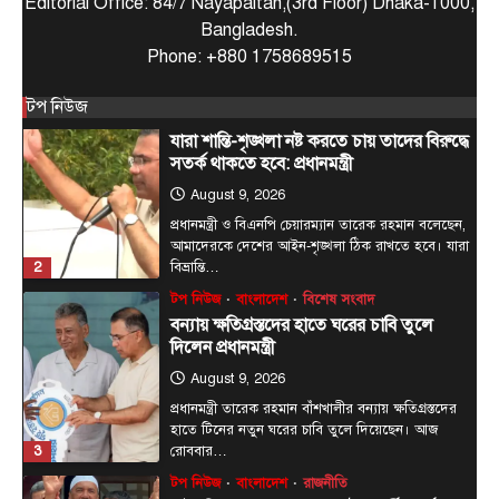
Editorial Office: 84/7 Nayapaltan,(3rd Floor) Dhaka-1000,
August 9, 2026
Bangladesh.
প্রধানমন্ত্রী ও বিএনপি চেয়ারম্যান তারেক রহমান বলেছেন,
Phone: +880 1758689515
আমাদেরকে দেশের আইন-শৃঙ্খলা ঠিক রাখতে হবে। যারা
2
বিভ্রান্তি…
টপ নিউজ
টপ নিউজ
বাংলাদেশ
বিশেষ সংবাদ
বন্যায় ক্ষতিগ্রস্তদের হাতে ঘরের চাবি তুলে
দিলেন প্রধানমন্ত্রী
August 9, 2026
প্রধানমন্ত্রী তারেক রহমান বাঁশখালীর বন্যায় ক্ষতিগ্রস্তদের
হাতে টিনের নতুন ঘরের চাবি তুলে দিয়েছেন। আজ
3
রোববার…
টপ নিউজ
বাংলাদেশ
রাজনীতি
রাষ্ট্রপতি পদে জামায়াত জোটের প্রার্থী কর্নেল
অলি
August 9, 2026
দেশের ২৩তম রাষ্ট্রপতি নির্বাচনের জন্য জোটের প্রার্থী
হিসেবে এলডিপি চেয়ারম্যান কর্নেল (অব.) অলি আহমদের
4
নাম…
টপ নিউজ
বাংলাদেশ
রাজনীতি