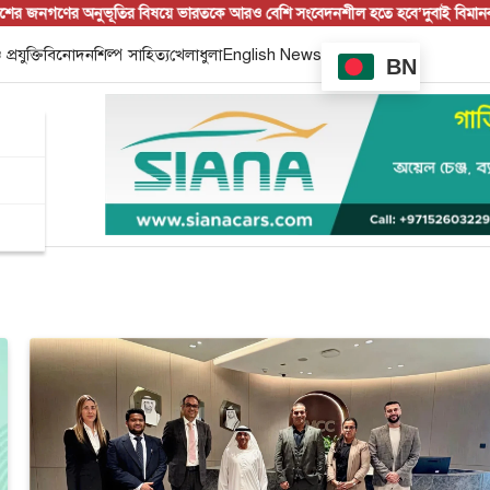
গণের অনুভূতির বিষয়ে ভারতকে আরও বেশি সংবেদনশীল হতে হবে’
দুবাই বিমানবন্দরে ব
 প্রযুক্তি
বিনোদন
শিল্প সাহিত্য
খেলাধুলা
English News
BN