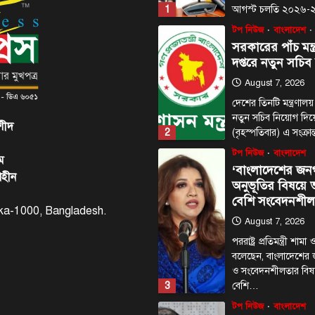
1
আগস্ট চলতি ২০২৬
টপ নিউজ
বাংলাদেশ
সরকারের পাঁচ মন্ত
দপ্তরে নতুন সচিব
August 7, 2026
দেশের তিনটি মন্ত্রণালয়
নতুন সচিব নিয়োগ দি
শীদ
2
(বৃহস্পতিবার) এ সংক্রা
টপ নিউজ
বাংলাদেশ
ম
‘বাংলাদেশের জন
াহীন
অনুভূতির বিষয়
বেশি সংবেদনশীল
haka-1000, Bangladesh.
August 7, 2026
পররাষ্ট্র প্রতিমন্ত্রী শা
বলেছেন, বাংলাদেশের
ও সংবেদনশীলতার বি
3
বেশি…
টপ নিউজ
বাংলাদেশ