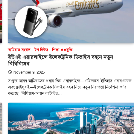
টপ নিউজ
বাংলাদেশ
‘বাংলাদেশের জন
অনুভূতির বিষয়
বেশি সংবেদনশীল
আমিরাত সংবাদ
টপ নিউজ
শিক্ষা ও প্রযুক্তি
August 7, 2026
ইউএই এয়ারলাইন্সে ইলেকট্রনিক ডিভাইস বহনে নতুন
বিধিনিষেধ
পররাষ্ট্র প্রতিমন্ত্রী শা
বলেছেন, বাংলাদেশের
November 9, 2025
ও সংবেদনশীলতার বি
সংযুক্ত আরব আমিরাতের প্রধান তিন এয়ারলাইন্স—এমিরেটস, ইতিহাদ এয়ারওয়েজ
3
বেশি…
এবং ফ্লাইদুবাই—ইলেকট্রনিক ডিভাইস বহন নিয়ে নতুন নিরাপত্তা নির্দেশনা জারি
টপ নিউজ
বাংলাদেশ
করেছে। লিথিয়াম-আয়ন ব্যাটারির…
রাজধানীর চারপা
রোধে কর্মপরিকল্প
প্রধানমন্ত্রীর
August 6, 2026
রাজধানী ঢাকার চারপা