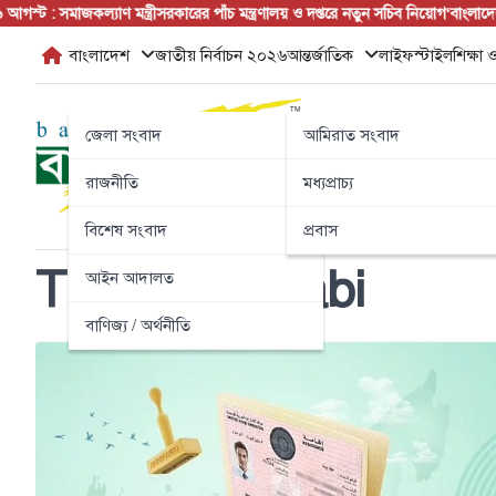
Skip
 সমাজকল্যাণ মন্ত্রী
সরকারের পাঁচ মন্ত্রণালয় ও দপ্তরে নতুন সচিব নিয়োগ
‘বাংলাদেশের জন
to
বাংলাদেশ
জাতীয় নির্বাচন ২০২৬
আন্তর্জাতিক
লাইফস্টাইল
শিক্ষা ও
content
জেলা সংবাদ
আমিরাত সংবাদ
রাজনীতি
মধ্যপ্রাচ্য
বিশেষ সংবাদ
প্রবাস
Tag:
abu dhabi
আইন আদালত
বাণিজ্য / অর্থনীতি