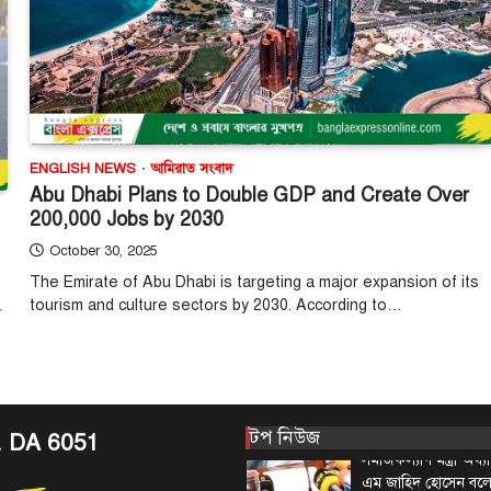
কর্মপরিকল্পনা তৈরির ন
প্রধানমন্ত্রী তারেক র
4
বৃহস্পতিবার (৬…
টপ নিউজ
বাংলাদেশ
হাসিনাকে বক্তব্য
বাংলাদেশের সার্ব
অপমান করেছে ভ
ENGLISH NEWS
আমিরাত সংবাদ
August 6, 2026
Abu Dhabi Plans to Double GDP and Create Over
200,000 Jobs by 2030
প্রধানমন্ত্রীর রাজনৈতিক
কবির রিজভী বলেছেন, ক
October 30, 2025
দণ্ডপ্রাপ্ত সাবেক প্রধানম
The Emirate of Abu Dhabi is targeting a major expansion of its
5
বক্তব্য…
২
tourism and culture sectors by 2030. According to…
টপ নিউজ
বাংলাদেশ
‘ফ্যামিলি কার্ড’ ক
উদ্বোধন আগামী ১
সমাজকল্যাণ মন্ত্রী
August 7, 2026
টপ নিউজ
. DA 6051
সমাজকল্যাণ মন্ত্রী অধ
এম জাহিদ হোসেন বল