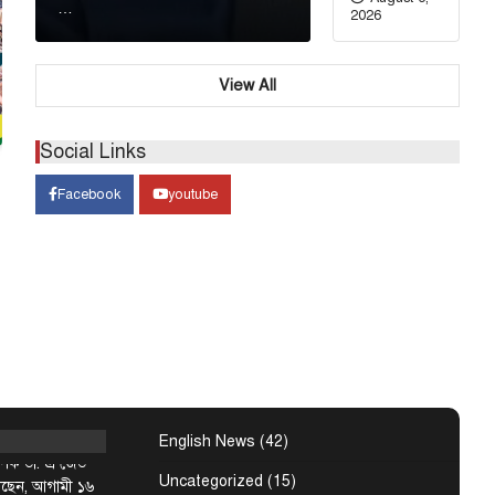
ির্দেশনা দিয়েছেন
…
2026
হমান। আজ
View All
বিশেষ সংবাদ
ের সুযোগ দিয়ে
ভৌমত্বকে
Social Links
ারত
Facebook
youtube
 উপদেষ্টা রুহুল
্ষমতাচ্যুত ও
ন্ত্রী শেখ হাসিনাকে
র্মসূচির
৬ আগস্ট :
English News
(42)
্যাপক ডা. এ জেড
Uncategorized
(15)
েছেন, আগামী ১৬