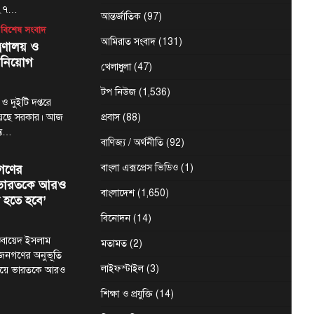
-২৭…
আন্তর্জাতিক
(97)
বিশেষ সংবাদ
আমিরাত সংবাদ
(131)
্রণালয় ও
 নিয়োগ
খেলাধুলা
(47)
টপ নিউজ
(1,536)
 ও দুইটি দপ্তরে
য়েছে সরকার। আজ
প্রবাস
(88)
ন্ত…
বাণিজ্য / অর্থনীতি
(92)
গণের
বাংলা এক্সপ্রেস ভিডিও
(1)
ে ভারতকে আরও
বাংলাদেশ
(1,650)
 হতে হবে’
বিনোদন
(14)
মা ওবায়েদ ইসলাম
মতামত
(2)
 জনগণের অনুভূতি
লাইফস্টাইল
(3)
ষয়ে ভারতকে আরও
শিক্ষা ও প্রযুক্তি
(14)