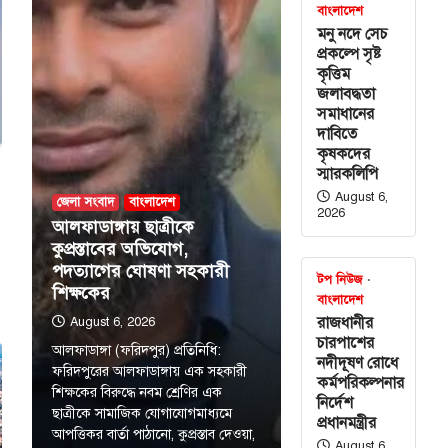
বাংলাদেশ
মনু নদে সেচ
প্রকল্পে সৃষ্ট
কৃত্তিম
জলাবদ্ধতা
গণের
সমাধানের
ে ভারতকে আরও
দাবিতে
কৃষকদের
 হতে হবে’
স্মারকলিপি
August 6,
জেলা সংবাদ
বাংলাদেশ
মা ওবায়েদ ইসলাম
2026
আলফাডাঙ্গায় ছাত্রীকে
 জনগণের অনুভূতি
কুপ্রস্তাবের অভিযোগ,
ষয়ে ভারতকে আরও
পদত্যাগের ঘোষণা সহকারী
টপ নিউজ
শিক্ষকের
বাংলাদেশ
রাজধানীর
August 6, 2026
শের নদীদূষণ
চারপাশের
আলফাডাঙ্গা (ফরিদপুর) প্রতিনিধি:
নার নির্দেশ
নদীদূষণ রোধে
ফরিদপুরের আলফাডাঙ্গায় এক সহকারী
কর্মপরিকল্পনার
শিক্ষকের বিরুদ্ধে নবম শ্রেণির এক
নির্দেশ
ছাত্রীকে সামাজিক যোগাযোগমাধ্যমে
প্রধানমন্ত্রীর
শের নদীদূষণ রোধে
আপত্তিকর বার্তা পাঠানো, কুপ্রস্তাব দেওয়া,
August 6,