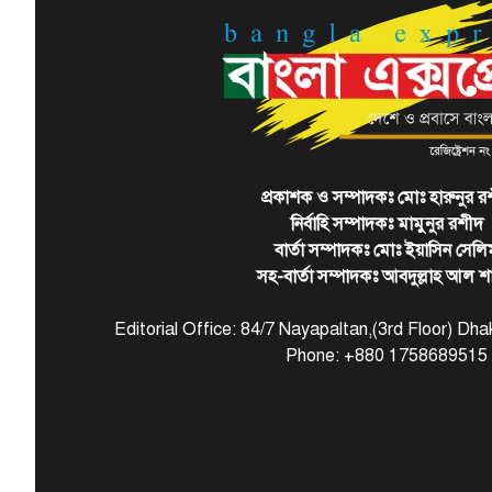
প্রকাশক ও সম্পাদকঃ মোঃ হারুনুর র
নির্বাহি সম্পাদকঃ মামুনুর রশীদ
বার্তা সম্পাদকঃ মোঃ ইয়াসিন সেলি
সহ-বার্তা সম্পাদকঃ আবদুল্লাহ আল শ
Editorial Office: 84/7 Nayapaltan,(3rd Floor) D
Phone: +880 1758689515