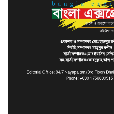
প্রকাশক ও সম্পাদকঃ মোঃ হারুনুর র
নির্বাহি সম্পাদকঃ মামুনুর রশীদ
বার্তা সম্পাদকঃ মোঃ ইয়াসিন সেলি
সহ-বার্তা সম্পাদকঃ আবদুল্লাহ আল শ
Editorial Office: 84/7 Nayapaltan,(3rd Floor) D
Phone: +880 1758689515