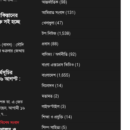
আন্তর্জাতিক
(98)
আমিরাত সংবাদ
(131)
কিস্তানের
্তি সই হচ্ছে
খেলাধুলা
(47)
টপ নিউজ
(1,538)
প্রবাস
(88)
 (বাসস) : সৌদি
 শুক্রবার জেদ্দায়
বাণিজ্য / অর্থনীতি
(92)
বাংলা এক্সপ্রেস ভিডিও
(1)
র্মসূচির
বাংলাদেশ
(1,655)
৬ আগস্ট :
বিনোদন
(14)
মতামত
(2)
্যাপক ডা. এ জেড
লাইফস্টাইল
(3)
েছেন, আগামী ১৬
-২৭…
শিক্ষা ও প্রযুক্তি
(14)
বিশেষ সংবাদ
শিল্প সাহিত্য
(5)
্রণালয় ও