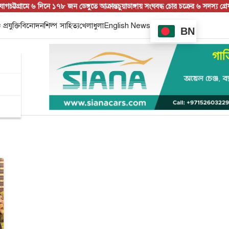
চট্টগ্রামে ৬ দিনে ১৭৮ জন ডেঙ্গুতে আক্রান্ত
চুয়াডাঙ্গায় সংঘবদ্ধ চোর চক্রের ৬ সদস্য গ্রেফতা
 প্রযুক্তি
বিনোদন
শিল্প সাহিত্য
খেলাধুলা
English News
BN