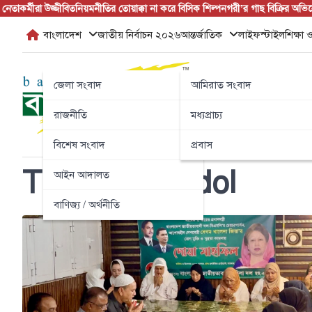
Skip
নেতাকর্মীরা উজ্জীবিত
নিয়মনীতির তোয়াক্কা না করে বিসিক শিল্পনগরী’র গাছ বিক্রির অভিযোগ
to
বাংলাদেশ
জাতীয় নির্বাচন ২০২৬
আন্তর্জাতিক
লাইফস্টাইল
শিক্ষা ও
content
জেলা সংবাদ
আমিরাত সংবাদ
রাজনীতি
মধ্যপ্রাচ্য
বিশেষ সংবাদ
প্রবাস
Tag:
mohila dol
আইন আদালত
বাণিজ্য / অর্থনীতি