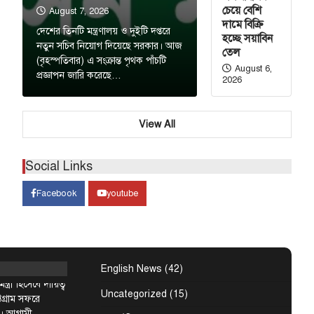
 ও দুইটি দপ্তরে
চেয়ে বেশি
August 7, 2026
য়েছে সরকার। আজ
দামে বিক্রি
দেশের তিনটি মন্ত্রণালয় ও দুইটি দপ্তরে
ন্ত…
হচ্ছে সয়াবিন
নতুন সচিব নিয়োগ দিয়েছে সরকার। আজ
তেল
(বৃহস্পতিবার) এ সংক্রান্ত পৃথক পাঁচটি
August 6,
গণের
প্রজ্ঞাপন জারি করেছে…
2026
ে ভারতকে আরও
 হতে হবে’
View All
মা ওবায়েদ ইসলাম
 জনগণের অনুভূতি
Social Links
ষয়ে ভারতকে আরও
Facebook
youtube
বিশেষ সংবাদ
্রস্তুত চট্টগ্রাম,
বিত
English News
(42)
ন্ত্রী হিসেবে দায়িত্ব
Uncategorized
(15)
্টগ্রাম সফরে
ন। আগামী…