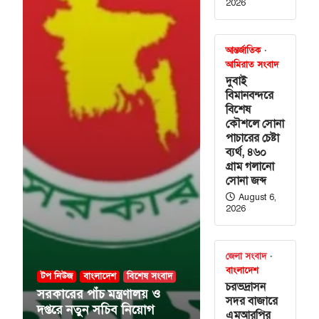
2026
আন্তর্জাতিক
আমিরাত সংবাদ
দুবাই
বিমানবন্দরে
বিশেষ
কৌশলে সোনা
র্মসূচির
পাচারের চেষ্টা
৬ আগস্ট :
ব্যর্থ, ৪৬০
গ্রাম গলানো
সোনা জব্দ
August 6,
্যাপক ডা. এ জেড
2026
েছেন, আগামী ১৬
-২৭…
বিশেষ সংবাদ
জেলা সংবাদ
্রণালয় ও
বাংলাদেশ
টপ নিউজ
বাংলাদেশ
বিশেষ সংবাদ
 নিয়োগ
চরভদ্রাসন
সরকারের পাঁচ মন্ত্রণালয় ও
সদর বাজারে
দপ্তরে নতুন সচিব নিয়োগ
এমআরপির