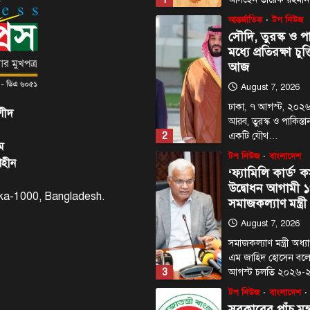
আন্তর্জাতিক
টপ নিউজ
সৌদি, তুরস্ক ও পা
মধ্যে প্রতিরক্ষা চুক
আজ
August 7, 2026
ঢাকা, ৭ আগস্ট, ২০২৬
শীদ
আরব, তুরস্ক ও পাকিস্তান
2
একটি যৌথ…
ম
টপ নিউজ
বাংলাদেশ
াহীন
‘ফ্যামিলি কার্ড’ ক
উদ্বোধন আগামী ১
haka-1000, Bangladesh.
সমাজকল্যাণ মন্ত্রী
August 7, 2026
সমাজকল্যাণ মন্ত্রী অধ
এম জাহিদ হোসেন বল
3
আগস্ট চলতি ২০২৬
টপ নিউজ
বাংলাদেশ
সরকারের পাঁচ মন্ত