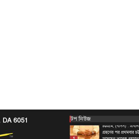
দেশের তিনটি মন্ত্রণালয়
নতুন সচিব নিয়োগ দি
4
(বৃহস্পতিবার) এ সংক্রা
টপ নিউজ
বাংলাদেশ
‘বাংলাদেশের জন
অনুভূতির বিষয়
বেশি সংবেদনশীল
August 7, 2026
পররাষ্ট্র প্রতিমন্ত্রী শা
বলেছেন, বাংলাদেশের
ও সংবেদনশীলতার বি
5
বেশি…
টপ নিউজ
বাংলাদেশ
প্রধানমন্ত্রীকে বরণে প
নেতাকর্মীরা উজ্জী
August 8, 2026
টপ নিউজ
. DA 6051
চট্টগ্রাম, (বাসস) : প্রধানম
গ্রহণের পর প্রথমবার চট
1
আসছেন তারেক রহমা