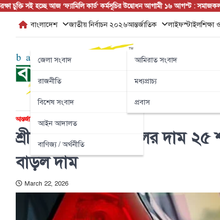
Skip
ক্তি সই হচ্ছে আজ
‘ফ্যামিলি কার্ড’ কর্মসূচির উদ্বোধন আগামী ১৬ আগস্ট : সমাজকল্যাণ মন্ত্রী
স
to
বাংলাদেশ
জাতীয় নির্বাচন ২০২৬
আন্তর্জাতিক
লাইফস্টাইল
শিক্ষা ও
content
জেলা সংবাদ
আমিরাত সংবাদ
রাজনীতি
মধ্যপ্রাচ্য
বিশেষ সংবাদ
প্রবাস
আন্তর্জাতিক
বাণিজ্য / অর্থনীতি
আইন আদালত
শ্রীলঙ্কায় জ্বালানি তেলের দাম ২৫ শ
বাণিজ্য / অর্থনীতি
বাড়ল দাম
March 22, 2026