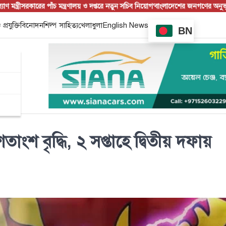
রকারের পাঁচ মন্ত্রণালয় ও দপ্তরে নতুন সচিব নিয়োগ
‘বাংলাদেশের জনগণের অনুভূতির বিষ
 প্রযুক্তি
বিনোদন
শিল্প সাহিত্য
খেলাধুলা
English News
BN
তাংশ বৃদ্ধি, ২ সপ্তাহে দ্বিতীয় দফায়