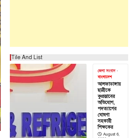
Tile And List
জেলা সংবাদ
বাংলাদেশ
আলফাডাঙ্গায়
ছাত্রীকে
কুপ্রস্তাবের
অভিযোগ,
পদত্যাগের
ঘোষণা
সহকারী
শিক্ষকের
August 6,