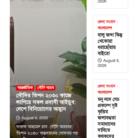
2026
জেলা সংবাদ
বাংলাদেশ
বালু জব্দ! কিন্তু
খেকোরা
ধরাছোঁয়ার
বাইরে!
August 6,
2026
জেলা সংবাদ
আন্তর্জাতিক
সৌদি আরব
বাংলাদেশ
সৌদির ভিশন ২০৩০ কাজে
মনু নদে সেচ
লাগিয়ে সফল প্রবাসী আইয়ুব:
প্রকল্পে সৃষ্ট
দেশে বিনিয়োগের আহ্বান
কৃত্তিম
জলাবদ্ধতা
August 6, 2026
সমাধানের
ফারুক আহমেদ চান: সৌদি আরবের
দাবিতে
‘ভিশন ২০৩০’ বাস্তবায়নের ঘোষণার পর
কৃষকদের