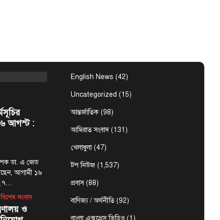
কিস্তানের
্তি সই হচ্ছে
 (বাসস) : সৌদি
 শুক্রবার জেদ্দায়
English News
(42)
Uncategorized
(15)
্মসূচির
আন্তর্জাতিক
(98)
৬ আগস্ট :
আমিরাত সংবাদ
(131)
খেলাধুলা
(47)
্যাপক ডা. এ জেড
টপ নিউজ
(1,537)
েছেন, আগামী ১৬
-২৭…
প্রবাস
(88)
বিশেষ সংবাদ
বাণিজ্য / অর্থনীতি
(92)
্রণালয় ও
বাংলা এক্সপ্রেস ভিডিও
(1)