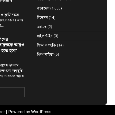
 নিয়োগ
বাংলাদেশ
(1,650)
 ও দুইটি দপ্তরে
বিনোদন
(14)
য়েছে সরকার। আজ
ন্ত…
মতামত
(2)
লাইফস্টাইল
(3)
গণের
ে ভারতকে আরও
শিক্ষা ও প্রযুক্তি
(14)
 হতে হবে’
শিল্প সাহিত্য
(5)
মা ওবায়েদ ইসলাম
 জনগণের অনুভূতি
ষয়ে ভারতকে আরও
শের নদীদূষণ
নার নির্দেশ
oor
| Powered by
WordPress
.