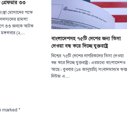
্কে গ্রেফতার ৩৩
ংস্থা মোসাদের পক্ষে
াস সদস্যদের হামলা
যোগে ৩৩ জনকে আটক
। মঙ্গলবার (২…
বাংলাদেশসহ ৭৫টি দেশের জন্য ভিসা
দেওয়া বন্ধ করে দিচ্ছে যুক্তরাষ্ট্র
বিশ্বের ৭৫টি দেশের নাগরিকদের ভিসা দেওয়া
বন্ধ করে দিচ্ছে যুক্তরাষ্ট্র। এরমধ্যে বাংলাদেশও
আছে। বুধবার (১৪ জানুয়ারি) সংবাদমাধ্যম ফক্
নিউজ এ…
টপ নিউজ
বাংলাদেশ
সরকারের পাঁচ মন্ত
দপ্তরে নতুন সচিব
August 7, 2026
re marked
*
দেশের তিনটি মন্ত্রণালয়
নতুন সচিব নিয়োগ দি
3
(বৃহস্পতিবার) এ সংক্রা