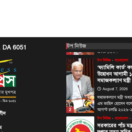
আন্তর্জাতিক
টপ নিউজ
সৌদি, তুরস্ক ও পা
মধ্যে প্রতিরক্ষা চুক
আজ
August 7, 2026
ঢাকা, ৭ আগস্ট, ২০২৬
টপ নিউজ
আরব, তুরস্ক ও পাকিস্তান
. DA 6051
1
একটি যৌথ…
টপ নিউজ
বাংলাদেশ
‘ফ্যামিলি কার্ড’ কর
উদ্বোধন আগামী ১
সমাজকল্যাণ মন্ত্রী
August 7, 2026
সমাজকল্যাণ মন্ত্রী অধ
এম জাহিদ হোসেন বল
2
আগস্ট চলতি ২০২৬
শীদ
টপ নিউজ
বাংলাদেশ
সরকারের পাঁচ মন্ত
ম