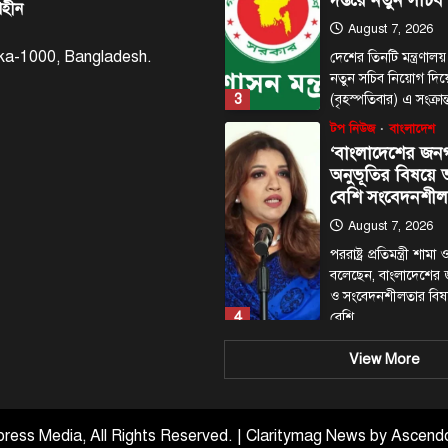
দপ্তরে নতুন সচিব
াহীন
August 7, 2026
haka-1000, Bangladesh.
দেশের তিনটি মন্ত্রণালয়
নতুন সচিব নিয়োগ দি
3
(বৃহস্পতিবার) এ সংক্রা
টপ নিউজ
বাংলাদেশ
‘বাংলাদেশের জন
অনুভূতির বিষয়
বেশি সংবেদনশীল
August 7, 2026
পররাষ্ট্র প্রতিমন্ত্রী শা
বলেছেন, বাংলাদেশের
ও সংবেদনশীলতার বি
4
বেশি…
টপ নিউজ
বাংলাদেশ
View More
রাজধানীর চারপা
রোধে কর্মপরিকল্প
প্রধানমন্ত্রীর
ress Media, All Rights Reserved. | Claritymag News by
Ascend
August 6, 2026