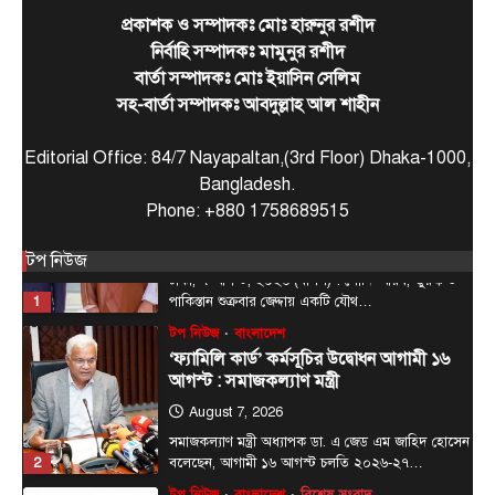
রাজধানীর চারপাশের নদীদূষণ রোধে
প্রকাশক ও সম্পাদকঃ মোঃ হারুনুর রশীদ
কর্মপরিকল্পনার নির্দেশ প্রধানমন্ত্রীর
নির্বাহি সম্পাদকঃ মামুনুর রশীদ
August 6, 2026
বার্তা সম্পাদকঃ মোঃ ইয়াসিন সেলিম
রাজধানী ঢাকার চারপাশের নদীদূষণ রোধে কর্মপরিকল্পনা
সহ-বার্তা সম্পাদকঃ আবদুল্লাহ আল শাহীন
তৈরির নির্দেশনা দিয়েছেন প্রধানমন্ত্রী তারেক রহমান। আজ
5
বৃহস্পতিবার (৬…
Editorial Office: 84/7 Nayapaltan,(3rd Floor) Dhaka-1000,
আন্তর্জাতিক
টপ নিউজ
Bangladesh.
সৌদি, তুরস্ক ও পাকিস্তানের মধ্যে প্রতিরক্ষা চুক্তি
Phone: +880 1758689515
সই হচ্ছে আজ
August 7, 2026
টপ নিউজ
ঢাকা, ৭ আগস্ট, ২০২৬ (বাসস) : সৌদি আরব, তুরস্ক ও
1
পাকিস্তান শুক্রবার জেদ্দায় একটি যৌথ…
টপ নিউজ
বাংলাদেশ
‘ফ্যামিলি কার্ড’ কর্মসূচির উদ্বোধন আগামী ১৬
আগস্ট : সমাজকল্যাণ মন্ত্রী
August 7, 2026
সমাজকল্যাণ মন্ত্রী অধ্যাপক ডা. এ জেড এম জাহিদ হোসেন
2
বলেছেন, আগামী ১৬ আগস্ট চলতি ২০২৬-২৭…
টপ নিউজ
বাংলাদেশ
বিশেষ সংবাদ