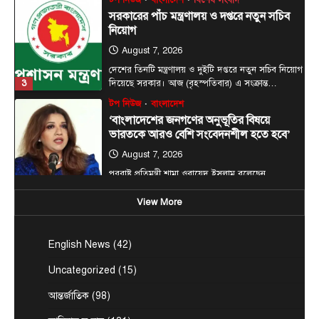
সরকারের পাঁচ মন্ত্রণালয় ও দপ্তরে নতুন সচিব
নিয়োগ
August 7, 2026
দেশের তিনটি মন্ত্রণালয় ও দুইটি দপ্তরে নতুন সচিব নিয়োগ
3
দিয়েছে সরকার। আজ (বৃহস্পতিবার) এ সংক্রান্ত…
টপ নিউজ
বাংলাদেশ
‘বাংলাদেশের জনগণের অনুভূতির বিষয়ে
ভারতকে আরও বেশি সংবেদনশীল হতে হবে’
August 7, 2026
পররাষ্ট্র প্রতিমন্ত্রী শামা ওবায়েদ ইসলাম বলেছেন,
বাংলাদেশের জনগণের অনুভূতি ও সংবেদনশীলতার বিষয়ে
4
ভারতকে আরও বেশি…
View More
টপ নিউজ
বাংলাদেশ
রাজধানীর চারপাশের নদীদূষণ রোধে
English News
(42)
কর্মপরিকল্পনার নির্দেশ প্রধানমন্ত্রীর
Uncategorized
(15)
August 6, 2026
রাজধানী ঢাকার চারপাশের নদীদূষণ রোধে কর্মপরিকল্পনা
আন্তর্জাতিক
(98)
তৈরির নির্দেশনা দিয়েছেন প্রধানমন্ত্রী তারেক রহমান। আজ
5
বৃহস্পতিবার (৬…