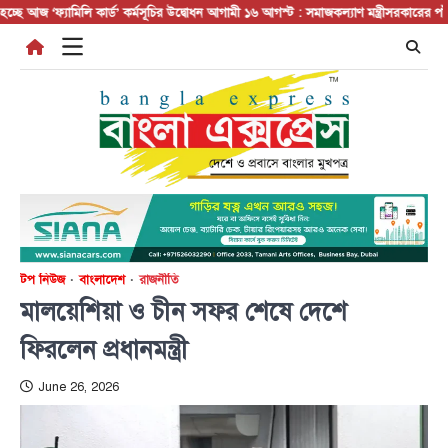
Skip
ে আজ
‘ফ্যামিলি কার্ড’ কর্মসূচির উদ্বোধন আগামী ১৬ আগস্ট : সমাজকল্যাণ মন্ত্রী
সরকারের পাঁচ মন্ত্রণ
to
content
টপ নিউজ
বাংলাদেশ
রাজনীতি
মালয়েশিয়া ও চীন সফর শেষে দেশে
ফিরলেন প্রধানমন্ত্রী
June 26, 2026