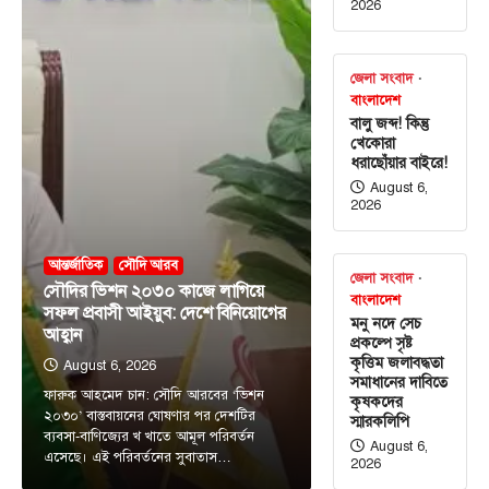
2026
জেলা সংবাদ
বাংলাদেশ
বালু জব্দ! কিন্তু
খেকোরা
ধরাছোঁয়ার বাইরে!
August 6,
2026
আন্তর্জাতিক
সৌদি আরব
জেলা সংবাদ
সৌদির ভিশন ২০৩০ কাজে লাগিয়ে
বাংলাদেশ
সফল প্রবাসী আইয়ুব: দেশে বিনিয়োগের
মনু নদে সেচ
আহ্বান
প্রকল্পে সৃষ্ট
কৃত্তিম জলাবদ্ধতা
August 6, 2026
সমাধানের দাবিতে
ফারুক আহমেদ চান: সৌদি আরবের ‘ভিশন
কৃষকদের
২০৩০’ বাস্তবায়নের ঘোষণার পর দেশটির
স্মারকলিপি
ব্যবসা-বাণিজ্যের খ খাতে আমূল পরিবর্তন
August 6,
এসেছে। এই পরিবর্তনের সুবাতাস…
2026