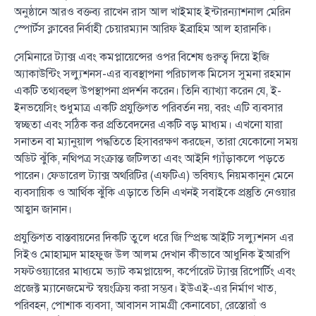
অনুষ্ঠানে আরও বক্তব্য রাখেন রাস আল খাইমাহ ইন্টারন্যাশনাল মেরিন
স্পোর্টস ক্লাবের নির্বাহী চেয়ারম্যান আরিফ ইব্রাহিম আল হারানকি।
সেমিনারে ট্যাক্স এবং কমপ্লায়েন্সের ওপর বিশেষ গুরুত্ব দিয়ে ইজি
অ্যাকাউন্টিং সল্যুশনস-এর ব্যবস্থাপনা পরিচালক মিসেস সুমনা রহমান
একটি তথ্যবহুল উপস্থাপনা প্রদর্শন করেন। তিনি ব্যাখ্যা করেন যে, ই-
ইনভয়েসিং শুধুমাত্র একটি প্রযুক্তিগত পরিবর্তন নয়, বরং এটি ব্যবসার
স্বচ্ছতা এবং সঠিক কর প্রতিবেদনের একটি বড় মাধ্যম। এখনো যারা
সনাতন বা ম্যানুয়াল পদ্ধতিতে হিসাবরক্ষণ করছেন, তারা যেকোনো সময়
অডিট ঝুঁকি, নথিপত্র সংক্রান্ত জটিলতা এবং আইনি গ্যাঁড়াকলে পড়তে
পারেন। ফেডারেল ট্যাক্স অথরিটির (এফটিএ) ভবিষ্যৎ নিয়মকানুন মেনে
ব্যবসায়িক ও আর্থিক ঝুঁকি এড়াতে তিনি এখনই সবাইকে প্রস্তুতি নেওয়ার
আহ্বান জানান।
প্রযুক্তিগত বাস্তবায়নের দিকটি তুলে ধরে জি স্প্রিঙ্ক আইটি সল্যুশনস এর
সিইও মোহাম্মদ মাহফুজ উল আলম দেখান কীভাবে আধুনিক ইআরপি
সফটওয়্যারের মাধ্যমে ভ্যাট কমপ্লায়েন্স, কর্পোরেট ট্যাক্স রিপোর্টিং এবং
প্রজেক্ট ম্যানেজমেন্ট স্বয়ংক্রিয় করা সম্ভব। ইউএই-এর নির্মাণ খাত,
পরিবহন, পোশাক ব্যবসা, আবাসন সামগ্রী কেনাবেচা, রেস্তোরাঁ ও