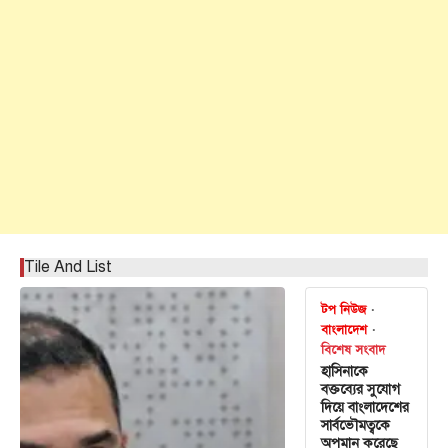
Tile And List
টপ নিউজ
বাংলাদেশ
বিশেষ সংবাদ
হাসিনাকে
বক্তব্যের সুযোগ
দিয়ে বাংলাদেশের
সার্বভৌমত্বকে
অপমান করেছে