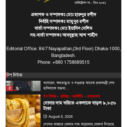
রাজধানীর চারপাশের নদীদূষণ রোধে
কর্মপরিকল্পনার নির্দেশ প্রধানমন্ত্রীর
প্রকাশক ও সম্পাদকঃ মোঃ হারুনুর রশীদ
August 6, 2026
নির্বাহি সম্পাদকঃ মামুনুর রশীদ
রাজধানী ঢাকার চারপাশের নদীদূষণ রোধে কর্মপরিকল্পনা
বার্তা সম্পাদকঃ মোঃ ইয়াসিন সেলিম
তৈরির নির্দেশনা দিয়েছেন প্রধানমন্ত্রী তারেক রহমান। আজ
1
বৃহস্পতিবার (৬…
সহ-বার্তা সম্পাদকঃ আবদুল্লাহ আল শাহীন
টপ নিউজ
বাংলাদেশ
বিশেষ সংবাদ
হাসিনাকে বক্তব্যের সুযোগ দিয়ে বাংলাদেশের
Editorial Office: 84/7 Nayapaltan,(3rd Floor) Dhaka-1000,
সার্বভৌমত্বকে অপমান করেছে ভারত
Bangladesh.
Phone: +880 1758689515
August 6, 2026
প্রধানমন্ত্রীর রাজনৈতিক উপদেষ্টা রুহুল কবির রিজভী
টপ নিউজ
বলেছেন, ক্ষমতাচ্যুত ও দণ্ডপ্রাপ্ত সাবেক প্রধানমন্ত্রী শেখ
2
হাসিনাকে বক্তব্য…
টপ নিউজ
বাণিজ্য / অর্থনীতি
বাংলাদেশ
সোনার দাম ভরিতে একলাফে বাড়ল ৯,৮৫৬
টাকা
August 6, 2026
দেশের বাজারে সোনার দাম বাড়ানোর ঘোষণা দিয়েছে
বাংলাদেশ জুয়েলার্স অ্যাসোসিয়েশন (বাজুস)। ভ্যাটসহ