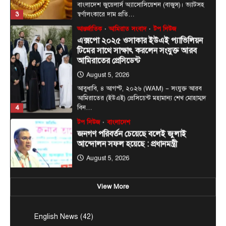
3
স্বর্ণালংকারে দাম প্রতি…
আন্তর্জাতিক
আমিরাত সংবাদ
টপ নিউজ
এক্সপো ২০২৫ ওসাকার ইউএই প্যাভিলিয়ন
টিমের সাথে সাক্ষাৎ করলেন সংযুক্ত আরব
আমিরাতের প্রেসিডেন্ট
August 5, 2026
আবুধাবি, ৪ আগস্ট, ২০২৬ (WAM) — সংযুক্ত আরব
আমিরাতের (ইউএই) প্রেসিডেন্ট মহামান্য শেখ মোহাম্মদ
4
বিন…
টপ নিউজ
বাংলাদেশ
জনগণ পরিবর্তন চেয়েছে বলেই জুলাই
আন্দোলন সফল হয়েছে : প্রধানমন্ত্রী
August 5, 2026
প্রধানমন্ত্রী তারেক রহমান বলেছেন, ‘বাংলাদেশে জুলাই
আগস্ট মাসে যে আন্দোলন হয়েছিল তা সম্পূর্ণভাবে ছিল
5
জনগণের…
View More
টপ নিউজ
বাংলাদেশ
রাজধানীর চারপাশের নদীদূষণ রোধে
কর্মপরিকল্পনার নির্দেশ প্রধানমন্ত্রীর
English News
(42)