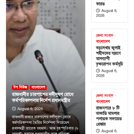
ভারত
August 6,
2026
জেলা সংবাদ
বাংলাদেশ
বড়লেখায় জুলাই
শহীদদের স্মরণে
মাসব্যাপী
বৃক্ষরোপন কর্মসূচি
August 6,
2026
টপ নিউজ
বাংলাদেশ
রাজধানীর চারপাশের নদীদূষণ রোধে
জেলা সংবাদ
কর্মপরিকল্পনার নির্দেশ প্রধানমন্ত্রীর
বাংলাদেশ
রাজনগরে ৮ টি
August 6, 2026
টপ নিউজ
বাণিজ্য / অর্থনীতি
বাংলাদেশ
ডাকাতি মামলার
সোনার দাম ভরিতে একলাফে বাড়ল ৯,৮৫৬
রাজধানী ঢাকার চারপাশের নদীদূষণ রোধে
পলাতক সফায়েত
টাকা
কর্মপরিকল্পনা তৈরির নির্দেশনা দিয়েছেন
গ্রেপ্তার
প্রধানমন্ত্রী তারেক রহমান। আজ বৃহস্পতিবার (৬
August 6, 2026
August 6,