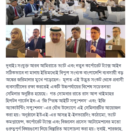
দুবাইঃ সংযুক্ত আরব আমিরাতে ভ্যাট এবং নতুন কর্পোরেট ট্যাক্স আইন
সঠিকভাবে না মানায় ইতিমধ্যেই বিপুল সংখ্যক বাংলাদেশি ব্যবসায়ী বড়
অঙ্কের জরিমানার মুখে পড়েছেন। মূলত এই উদ্ভূত সংকট থেকে প্রবাসী
ব্যবসায়ীদের রক্ষা করতেই একটি উচ্চপর্যায়ের বিশেষ সচেতনতা
সেমিনার অনুষ্ঠিত হয়েছে। গত সোমবার রাতে রাস আল খাইমাহর
হিলটন গার্ডেন ইন-এ ‘জি স্প্রিঙ্ক আইটি সল্যুশনস’ এবং ‘ইজি
অ্যাকাউন্টিং সল্যুশনস’-এর যৌথ উদ্যোগে এই সেমিনারটির আয়োজন
করা হয়। অনুষ্ঠানে ইউএই-এর আসন্ন ই-ইনভয়েসিং কাঠামো, ভ্যাট
কমপ্লায়েন্স, কর্পোরেট ট্যাক্স এবং বিজনেস প্রসেস অটোমেশনের মতো
গুরুত্বপূর্ণ বিষয়গুলো নিয়ে বিস্তারিত আলোচনা করা হয়। দুবাই, শারজাহ,