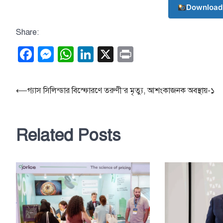
Download
Share:
Facebook
Messenger
WhatsApp
LinkedIn
X
Print
Post
⟵
গ্যাস সিলিন্ডার বিস্ফোরণে তরুণী’র মৃত্যু, আশংকাজনক অবস্থায়-১
navigation
Related Posts