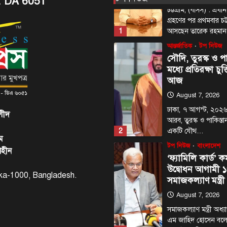
. DA 6051
চট্টগ্রাম, (বাসস) : প্রধানম
গ্রহণের পর প্রথমবার চট
1
আসছেন তারেক রহমা
আন্তর্জাতিক
টপ নিউজ
সৌদি, তুরস্ক ও পা
মধ্যে প্রতিরক্ষা চুক
আজ
August 7, 2026
ঢাকা, ৭ আগস্ট, ২০২৬
শীদ
আরব, তুরস্ক ও পাকিস্তান
2
একটি যৌথ…
ম
টপ নিউজ
বাংলাদেশ
াহীন
‘ফ্যামিলি কার্ড’ কর
উদ্বোধন আগামী ১
haka-1000, Bangladesh.
সমাজকল্যাণ মন্ত্রী
August 7, 2026
সমাজকল্যাণ মন্ত্রী অধ
এম জাহিদ হোসেন বল