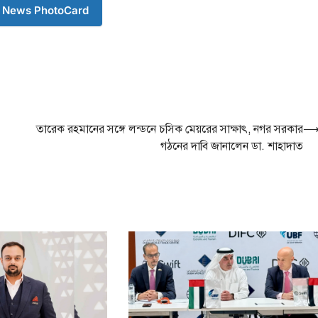
 News PhotoCard
তারেক রহমানের সঙ্গে লন্ডনে চসিক মেয়রের সাক্ষাৎ, নগর সরকার
গঠনের দাবি জানালেন ডা. শাহাদাত
টপ নিউজ
বাংলাদেশ
‘ফ্যামিলি কার্ড’ কর
উদ্বোধন আগামী ১
সমাজকল্যাণ মন্ত্রী
August 7, 2026
সমাজকল্যাণ মন্ত্রী অধ
এম জাহিদ হোসেন বল
3
আগস্ট চলতি ২০২৬
টপ নিউজ
বাংলাদেশ
সরকারের পাঁচ মন্ত