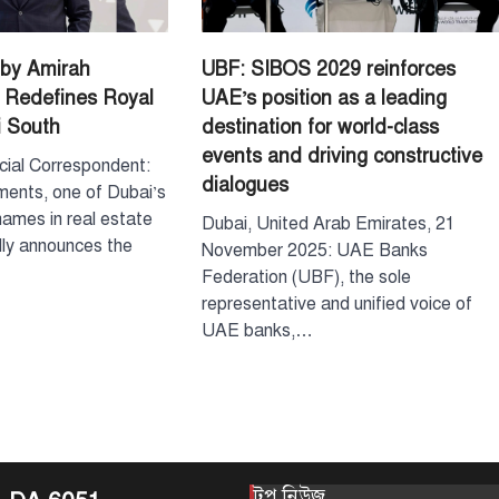
দপ্তরে নতুন সচিব
August 7, 2026
by Amirah
UBF: SIBOS 2029 reinforces
দেশের তিনটি মন্ত্রণালয়
 Redefines Royal
UAE’s position as a leading
নতুন সচিব নিয়োগ দি
i South
destination for world-class
4
(বৃহস্পতিবার) এ সংক্রা
events and driving constructive
টপ নিউজ
বাংলাদেশ
cial Correspondent:
dialogues
‘বাংলাদেশের জন
ents, one of Dubai’s
অনুভূতির বিষয়
ames in real estate
Dubai, United Arab Emirates, 21
বেশি সংবেদনশীল
dly announces the
November 2025: UAE Banks
August 7, 2026
Federation (UBF), the sole
পররাষ্ট্র প্রতিমন্ত্রী শা
representative and unified voice of
বলেছেন, বাংলাদেশের
UAE banks,…
ও সংবেদনশীলতার বি
5
বেশি…
টপ নিউজ
বাংলাদেশ
প্রধানমন্ত্রীকে বরণে প
নেতাকর্মীরা উজ্জী
August 8, 2026
টপ নিউজ