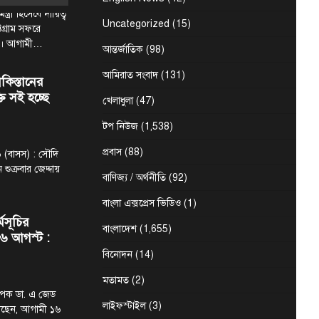
ন্ত্রী হিসেবে দায়িত্ব
Uncategorized
(15)
্টগ্রাম সফরে
ন। আগামী…
আন্তর্জাতিক
(98)
আমিরাত সংবাদ
(131)
কিস্তানের
্তি সই হচ্ছে
খেলাধুলা
(47)
টপ নিউজ
(1,538)
প্রবাস
(88)
 (বাসস) : সৌদি
 শুক্রবার জেদ্দায়
বাণিজ্য / অর্থনীতি
(92)
বাংলা এক্সপ্রেস ভিডিও
(1)
্মসূচির
বাংলাদেশ
(1,655)
৬ আগস্ট :
বিনোদন
(14)
মতামত
(2)
্যাপক ডা. এ জেড
লাইফস্টাইল
(3)
েছেন, আগামী ১৬