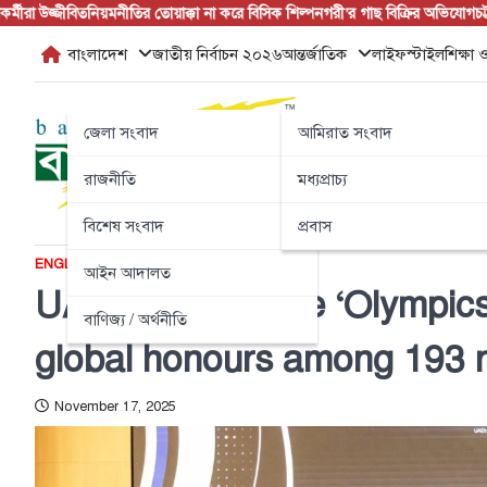
Skip
উজ্জীবিত
নিয়মনীতির তোয়াক্কা না করে বিসিক শিল্পনগরী’র গাছ বিক্রির অভিযোগ
চট্টগ্রামে 
to
বাংলাদেশ
জাতীয় নির্বাচন ২০২৬
আন্তর্জাতিক
লাইফস্টাইল
শিক্ষা ও
content
জেলা সংবাদ
আমিরাত সংবাদ
রাজনীতি
মধ্যপ্রাচ্য
বিশেষ সংবাদ
প্রবাস
ENGLISH NEWS
আমিরাত সংবাদ
আইন আদালত
UAE shines at the ‘Olympics 
বাণিজ্য / অর্থনীতি
global honours among 193 
November 17, 2025