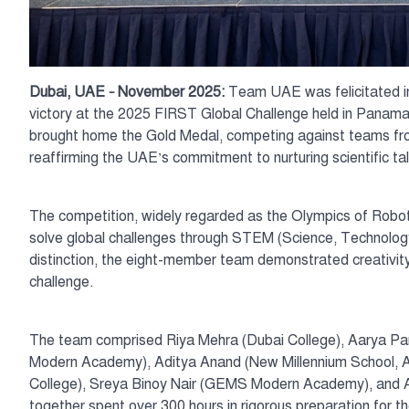
Dubai, UAE – November 2025:
Team UAE was felicitated in 
victory at the 2025 FIRST Global Challenge held in Panam
brought home the Gold Medal, competing against teams fro
reaffirming the UAE’s commitment to nurturing scientific t
The competition, widely regarded as the Olympics of Robot
solve global challenges through STEM (Science, Technolog
distinction, the eight-member team demonstrated creativity
challenge.
The team comprised Riya Mehra (Dubai College), Aarya Par
Modern Academy), Aditya Anand (New Millennium School, Al 
College), Sreya Binoy Nair (GEMS Modern Academy), and Ar
together spent over 300 hours in rigorous preparation for th