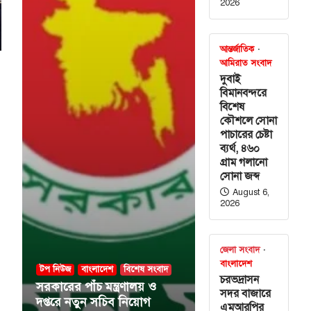
2026
আন্তর্জাতিক
আমিরাত সংবাদ
দুবাই
বিমানবন্দরে
বিশেষ
কৌশলে সোনা
পাচারের চেষ্টা
ব্যর্থ, ৪৬০
গ্রাম গলানো
সোনা জব্দ
August 6,
2026
জেলা সংবাদ
বাংলাদেশ
টপ নিউজ
বাংলাদেশ
বিশেষ সংবাদ
চরভদ্রাসন
সরকারের পাঁচ মন্ত্রণালয় ও
সদর বাজারে
দপ্তরে নতুন সচিব নিয়োগ
এমআরপির