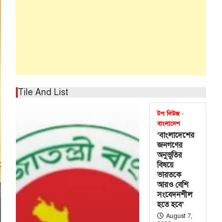
Tile And List
টপ নিউজ
বাংলাদেশ
‘বাংলাদেশের
জনগণের
অনুভূতির
বিষয়ে
ভারতকে
আরও বেশি
সংবেদনশীল
হতে হবে’
August 7,