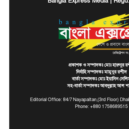
Bangla Express Media | Regd
প্রকাশক ও সম্পাদকঃ মোঃ হারুনুর র
নির্বাহি সম্পাদকঃ মামুনুর রশীদ
বার্তা সম্পাদকঃ মোঃ ইয়াসিন সেলি
সহ-বার্তা সম্পাদকঃ আবদুল্লাহ আল শ
Editorial Office: 84/7 Nayapaltan,(3rd Floor) D
Phone: +880 1758689515