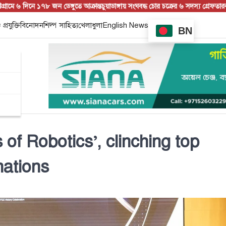
৬ দিনে ১৭৮ জন ডেঙ্গুতে আক্রান্ত
চুয়াডাঙ্গায় সংঘবদ্ধ চোর চক্রের ৬ সদস্য গ্রেফতার
বান্দরবান স
 প্রযুক্তি
বিনোদন
শিল্প সাহিত্য
খেলাধুলা
English News
BN
of Robotics’, clinching top
nations