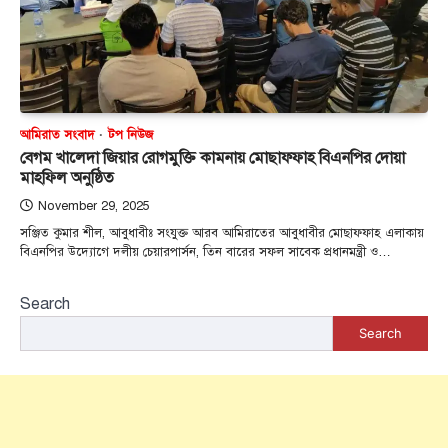
আমিরাত সংবাদ
টপ নিউজ
বেগম খালেদা জিয়ার রোগমুক্তি কামনায় মোছাফ্ফাহ বিএনপির দোয়া
মাহফিল অনুষ্ঠিত
November 29, 2025
সঞ্জিত কুমার শীল, আবুধাবীঃ সংযুক্ত আরব আমিরাতের আবুধাবীর মোছাফ্ফাহ এলাকায়
বিএনপির উদ্যোগে দলীয় চেয়ারপার্সন, তিন বারের সফল সাবেক প্রধানমন্ত্রী ও…
Search
Search