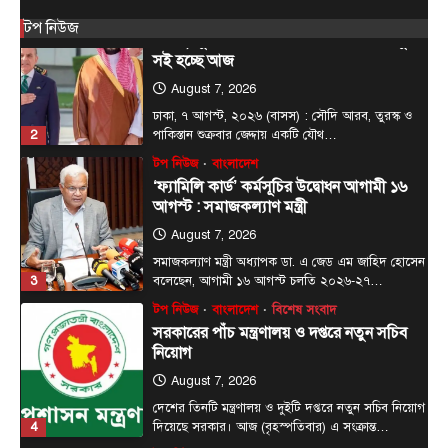
আন্তর্জাতিক
টপ নিউজ
টপ নিউজ
সৌদি, তুরস্ক ও পাকিস্তানের মধ্যে প্রতিরক্ষা চুক্তি
সই হচ্ছে আজ
August 7, 2026
ঢাকা, ৭ আগস্ট, ২০২৬ (বাসস) : সৌদি আরব, তুরস্ক ও
2
পাকিস্তান শুক্রবার জেদ্দায় একটি যৌথ…
টপ নিউজ
বাংলাদেশ
‘ফ্যামিলি কার্ড’ কর্মসূচির উদ্বোধন আগামী ১৬
আগস্ট : সমাজকল্যাণ মন্ত্রী
August 7, 2026
সমাজকল্যাণ মন্ত্রী অধ্যাপক ডা. এ জেড এম জাহিদ হোসেন
3
বলেছেন, আগামী ১৬ আগস্ট চলতি ২০২৬-২৭…
টপ নিউজ
বাংলাদেশ
বিশেষ সংবাদ
সরকারের পাঁচ মন্ত্রণালয় ও দপ্তরে নতুন সচিব
নিয়োগ
August 7, 2026
দেশের তিনটি মন্ত্রণালয় ও দুইটি দপ্তরে নতুন সচিব নিয়োগ
4
দিয়েছে সরকার। আজ (বৃহস্পতিবার) এ সংক্রান্ত…