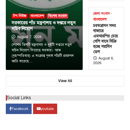
জেলা সংবাদ
টপ নিউজ
বাংলাদেশ
বিশেষ সংবাদ
বাংলাদেশ
সরকারের পাঁচ মন্ত্রণালয় ও দপ্তরে নতুন
চরভদ্রাসন সদর
সচিব নিয়োগ
বাজারে
এমআরপির চেয়ে
August 7, 2026
বেশি দামে বিক্রি
দেশের তিনটি মন্ত্রণালয় ও দুইটি দপ্তরে নতুন
হচ্ছে সয়াবিন
সচিব নিয়োগ দিয়েছে সরকার। আজ
তেল
(বৃহস্পতিবার) এ সংক্রান্ত পৃথক পাঁচটি প্রজ্ঞাপন
August 6,
জারি করেছে…
2026
View All
টপ নিউজ
বাংলাদেশ
‘ফ্যামিলি কার্ড’ কর্মসূচির উদ্বোধন আগামী ১৬
আগস্ট : সমাজকল্যাণ মন্ত্রী
Social Links
August 7, 2026
Facebook
youtube
সমাজকল্যাণ মন্ত্রী অধ্যাপক ডা. এ জেড এম জাহিদ হোসেন
3
বলেছেন, আগামী ১৬ আগস্ট চলতি ২০২৬-২৭…
টপ নিউজ
বাংলাদেশ
বিশেষ সংবাদ