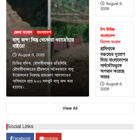
August 6,
2026
টপ নিউজ
জেলা সংবাদ
বাংলাদেশ
বাংলাদেশ
বালু জব্দ! কিন্তু খেকোরা ধরাছোঁয়ার
বিশেষ সংবাদ
বাইরে!
হাসিনাকে
বক্তব্যের সুযোগ
August 6, 2026
দিয়ে বাংলাদেশের
তিমির বনিক, মৌলভীবাজার প্রতিনিধি:
সার্বভৌমত্বকে
মৌলভীবাজারের শ্রীমঙ্গলে অবৈধভাবে বালু
অপমান করেছে
উত্তোলনের বিরুদ্ধে ভ্রাম্যমাণ আদালতের
ভারত
অভিযানে প্রায় ৮০০ ঘনফুট বালু জব্দ করা
August 6,
হয়েছে।…
2026
টপ নিউজ
বাংলাদেশ
রাজধানীর চারপাশের নদীদূষণ রোধে
কর্মপরিকল্পনার নির্দেশ প্রধানমন্ত্রীর
View All
August 6, 2026
রাজধানী ঢাকার চারপাশের নদীদূষণ রোধে কর্মপরিকল্পনা
Social Links
তৈরির নির্দেশনা দিয়েছেন প্রধানমন্ত্রী তারেক রহমান। আজ
3
বৃহস্পতিবার (৬…
Facebook
youtube