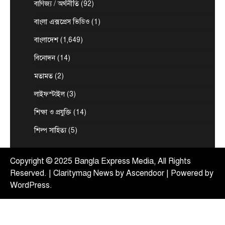
বাণিজ্য / অর্থনীতি
(92)
August 7, 2026
বাংলা এক্সপ্রেস ভিডিও
পররাষ্ট্র প্রতিমন্ত্রী শামা ওবায়েদ ইসলাম বলেছেন,
(1)
বাংলাদেশের জনগণের অনুভূতি ও সংবেদনশীলতার বিষয়ে
বাংলাদেশ
(1,649)
2
ভারতকে আরও বেশি…
টপ নিউজ
বাংলাদেশ
বিনোদন
(14)
রাজধানীর চারপাশের নদীদূষণ রোধে
মতামত
(2)
কর্মপরিকল্পনার নির্দেশ প্রধানমন্ত্রীর
August 6, 2026
লাইফস্টাইল
(3)
রাজধানী ঢাকার চারপাশের নদীদূষণ রোধে কর্মপরিকল্পনা
শিক্ষা ও প্রযুক্তি
(14)
তৈরির নির্দেশনা দিয়েছেন প্রধানমন্ত্রী তারেক রহমান। আজ
3
বৃহস্পতিবার (৬…
শিল্প সাহিত্য
(5)
টপ নিউজ
বাংলাদেশ
বিশেষ সংবাদ
হাসিনাকে বক্তব্যের সুযোগ দিয়ে বাংলাদেশের
সার্বভৌমত্বকে অপমান করেছে ভারত
Copyright © 2025 Bangla Express Media, All Rights
Reserved. | Claritymag News by
Ascendoor
| Powered by
August 6, 2026
WordPress
.
প্রধানমন্ত্রীর রাজনৈতিক উপদেষ্টা রুহুল কবির রিজভী
বলেছেন, ক্ষমতাচ্যুত ও দণ্ডপ্রাপ্ত সাবেক প্রধানমন্ত্রী শেখ
4
হাসিনাকে বক্তব্য…
টপ নিউজ
বাণিজ্য / অর্থনীতি
বাংলাদেশ