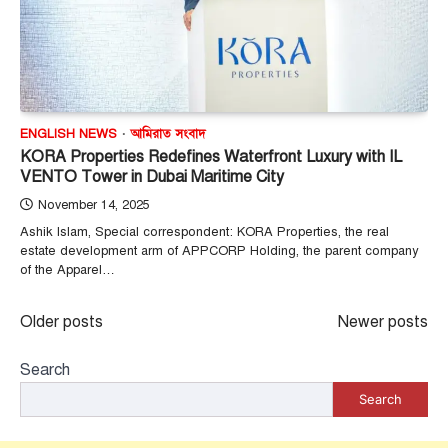
ENGLISH NEWS
আমিরাত সংবাদ
KORA Properties Redefines Waterfront Luxury with IL
VENTO Tower in Dubai Maritime City
November 14, 2025
Ashik Islam, Special correspondent: KORA Properties, the real
estate development arm of APPCORP Holding, the parent company
of the Apparel…
Posts
Older posts
Newer posts
navigation
Search
Search