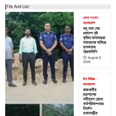
Tile And List
জেলা সংবাদ
বাংলাদেশ
মনু নদে সেচ
প্রকল্পে সৃষ্ট
কৃত্তিম জলাবদ্ধতা
সমাধানের দাবিতে
কৃষকদের
স্মারকলিপি
August 6,
2026
টপ নিউজ
বাংলাদেশ
রাজধানীর
চারপাশের
নদীদূষণ রোধে
কর্মপরিকল্পনার
নির্দেশ
প্রধানমন্ত্রীর