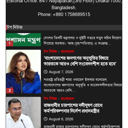
Editorial Office: 84/7 Nayapaltan,(3rd Floor) Dhaka-1000,
1
দিয়েছে সরকার। আজ (বৃহস্পতিবার) এ সংক্রান্ত…
Bangladesh.
টপ নিউজ
বাংলাদেশ
Phone: +880 1758689515
‘বাংলাদেশের জনগণের অনুভূতির বিষয়ে
ভারতকে আরও বেশি সংবেদনশীল হতে হবে’
টপ নিউজ
August 7, 2026
পররাষ্ট্র প্রতিমন্ত্রী শামা ওবায়েদ ইসলাম বলেছেন,
বাংলাদেশের জনগণের অনুভূতি ও সংবেদনশীলতার বিষয়ে
2
ভারতকে আরও বেশি…
টপ নিউজ
বাংলাদেশ
রাজধানীর চারপাশের নদীদূষণ রোধে
কর্মপরিকল্পনার নির্দেশ প্রধানমন্ত্রীর
August 6, 2026
রাজধানী ঢাকার চারপাশের নদীদূষণ রোধে কর্মপরিকল্পনা
তৈরির নির্দেশনা দিয়েছেন প্রধানমন্ত্রী তারেক রহমান। আজ
3
বৃহস্পতিবার (৬…
টপ নিউজ
বাংলাদেশ
বিশেষ সংবাদ
হাসিনাকে বক্তব্যের সুযোগ দিয়ে বাংলাদেশের
সার্বভৌমত্বকে অপমান করেছে ভারত
August 6, 2026