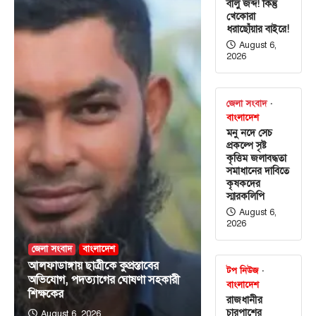
বালু জব্দ! কিন্তু
খেকোরা
ধরাছোঁয়ার বাইরে!
August 6,
2026
জেলা সংবাদ
বাংলাদেশ
মনু নদে সেচ
প্রকল্পে সৃষ্ট
কৃত্তিম জলাবদ্ধতা
সমাধানের দাবিতে
কৃষকদের
স্মারকলিপি
August 6,
2026
জেলা সংবাদ
বাংলাদেশ
আলফাডাঙ্গায় ছাত্রীকে কুপ্রস্তাবের
টপ নিউজ
অভিযোগ, পদত্যাগের ঘোষণা সহকারী
বাংলাদেশ
শিক্ষকের
রাজধানীর
চারপাশের
August 6, 2026