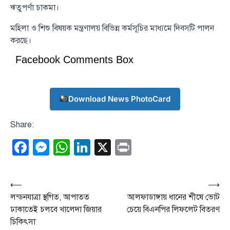
ঋতুপর্ণা চাকমা।
মহিলা ও শিশু বিষয়ক মন্ত্রণালয় বিভিন্ন কর্মসূচির মাধ্যমে দিবসটি পালন
করছে।
Facebook Comments Box
Download News PhotoCard
Share:
Facebook
Messenger
WhatsApp
LinkedIn
X
Print
Post
⟵
⟶
লন্ডনযাত্রা স্থগিত, আপাতত
আলফাডাঙ্গায় ধানের শীষে ভোট
navigation
ঢাকাতেই চলবে খালেদা জিয়ার
চেয়ে বিএনপির লিফলেট বিতরণ
চিকিৎসা