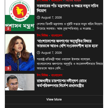
August 7, 2026
দেশের তিনটি মন্ত্রণালয় ও দুইটি দপ্তরে নতুন সচিব নিয়োগ
2
দিয়েছে সরকার। আজ (বৃহস্পতিবার) এ সংক্রান্ত…
টপ নিউজ
বাংলাদেশ
‘বাংলাদেশের জনগণের অনুভূতির বিষয়ে
ভারতকে আরও বেশি সংবেদনশীল হতে হবে’
August 7, 2026
পররাষ্ট্র প্রতিমন্ত্রী শামা ওবায়েদ ইসলাম বলেছেন,
বাংলাদেশের জনগণের অনুভূতি ও সংবেদনশীলতার বিষয়ে
3
ভারতকে আরও বেশি…
টপ নিউজ
বাংলাদেশ
রাজধানীর চারপাশের নদীদূষণ রোধে
কর্মপরিকল্পনার নির্দেশ প্রধানমন্ত্রীর
August 6, 2026
রাজধানী ঢাকার চারপাশের নদীদূষণ রোধে কর্মপরিকল্পনা
তৈরির নির্দেশনা দিয়েছেন প্রধানমন্ত্রী তারেক রহমান। আজ
4
বৃহস্পতিবার (৬…
View More
টপ নিউজ
বাংলাদেশ
বিশেষ সংবাদ
হাসিনাকে বক্তব্যের সুযোগ দিয়ে বাংলাদেশের