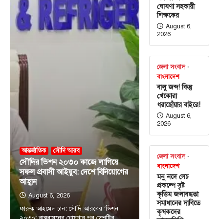
ঘোষণা সহকারী
শিক্ষকের
August 6,
2026
জেলা সংবাদ
বাংলাদেশ
বালু জব্দ! কিন্তু
খেকোরা
ধরাছোঁয়ার বাইরে!
August 6,
2026
আন্তর্জাতিক
সৌদি আরব
জেলা সংবাদ
সৌদির ভিশন ২০৩০ কাজে লাগিয়ে
বাংলাদেশ
সফল প্রবাসী আইয়ুব: দেশে বিনিয়োগের
মনু নদে সেচ
আহ্বান
প্রকল্পে সৃষ্ট
কৃত্তিম জলাবদ্ধতা
August 6, 2026
সমাধানের দাবিতে
ফারুক আহমেদ চান: সৌদি আরবের ‘ভিশন
কৃষকদের
২০৩০’ বাস্তবায়নের ঘোষণার পর দেশটির