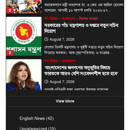
সরকারের পাঁচ মন্ত্রণালয় ও দপ্তরে নতুন সচিব
নিয়োগ
August 7, 2026
দেশের তিনটি মন্ত্রণালয় ও দুইটি দপ্তরে নতুন সচিব নিয়োগ
3
দিয়েছে সরকার। আজ (বৃহস্পতিবার) এ সংক্রান্ত…
টপ নিউজ
বাংলাদেশ
‘বাংলাদেশের জনগণের অনুভূতির বিষয়ে
ভারতকে আরও বেশি সংবেদনশীল হতে হবে’
August 7, 2026
পররাষ্ট্র প্রতিমন্ত্রী শামা ওবায়েদ ইসলাম বলেছেন,
বাংলাদেশের জনগণের অনুভূতি ও সংবেদনশীলতার বিষয়ে
4
ভারতকে আরও বেশি…
টপ নিউজ
বাংলাদেশ
রাজধানীর চারপাশের নদীদূষণ রোধে
View More
কর্মপরিকল্পনার নির্দেশ প্রধানমন্ত্রীর
August 6, 2026
English News
(42)
রাজধানী ঢাকার চারপাশের নদীদূষণ রোধে কর্মপরিকল্পনা
তৈরির নির্দেশনা দিয়েছেন প্রধানমন্ত্রী তারেক রহমান। আজ
Uncategorized
(15)
5
বৃহস্পতিবার (৬…