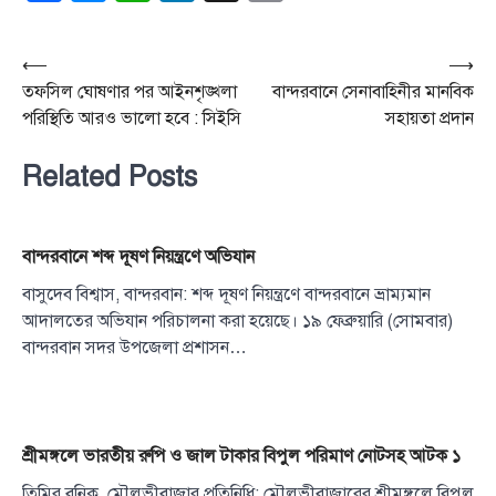
Post
⟵
⟶
তফসিল ঘোষণার পর আইনশৃঙ্খলা
বান্দরবানে সেনাবাহিনীর মানবিক
navigation
পরিস্থিতি আরও ভালো হবে : সিইসি
সহায়তা প্রদান
Related Posts
বান্দরবানে শব্দ দূষণ নিয়ন্ত্রণে অভিযান
বাসুদেব বিশ্বাস, বান্দরবান: শব্দ দূষণ নিয়ন্ত্রণে বান্দরবানে ভ্রাম্যমান
আদালতের অভিযান পরিচালনা করা হয়েছে। ১৯ ফেব্রুয়ারি (সোমবার)
বান্দরবান সদর উপজেলা প্রশাসন…
শ্রীমঙ্গলে ভারতীয় রুপি ও জাল টাকার বিপুল পরিমাণ নোটসহ আটক ১
তিমির বনিক, মৌলভীবাজার প্রতিনিধি: মৌলভীবাজারের শ্রীমঙ্গলে বিপুল