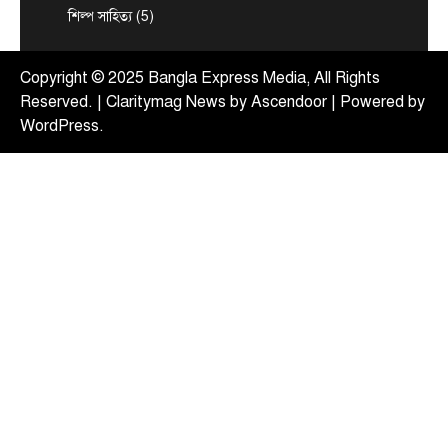
শিল্প সাহিত্য
(5)
টপ নিউজ
বাংলাদেশ
‘বাংলাদেশের জনগণের অনুভূতির বিষয়ে
ভারতকে আরও বেশি সংবেদনশীল হতে হবে’
Copyright © 2025 Bangla Express Media, All Rights
August 7, 2026
Reserved. | Claritymag News by
Ascendoor
| Powered by
পররাষ্ট্র প্রতিমন্ত্রী শামা ওবায়েদ ইসলাম বলেছেন,
WordPress
.
বাংলাদেশের জনগণের অনুভূতি ও সংবেদনশীলতার বিষয়ে
4
ভারতকে আরও বেশি…
টপ নিউজ
বাংলাদেশ
রাজধানীর চারপাশের নদীদূষণ রোধে
কর্মপরিকল্পনার নির্দেশ প্রধানমন্ত্রীর
August 6, 2026
রাজধানী ঢাকার চারপাশের নদীদূষণ রোধে কর্মপরিকল্পনা
তৈরির নির্দেশনা দিয়েছেন প্রধানমন্ত্রী তারেক রহমান। আজ
5
বৃহস্পতিবার (৬…