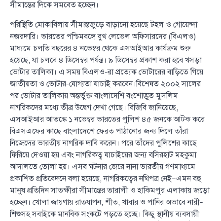
সীমান্তের দিকে সমবেত হচ্ছেন।
পরিস্থিতি মোকাবিলায় সীমান্তজুড়ে বাড়ানো হয়েছে টহল ও গোয়েন্দা
নজরদারি। ভারতের পশ্চিমবঙ্গে বুথ লেভেল অফিসারদের (বিএলও)
মাধ্যমে চলতি বছরের ৪ নভেম্বর থেকে এসআইআর কার্যক্রম শুরু
হয়েছে, যা চলবে ৪ ডিসেম্বর পর্যন্ত। ৯ ডিসেম্বর প্রকাশ করা হবে খসড়া
ভোটার তালিকা। এ সময় বিএলও–রা প্রত্যেক ভোটারের বাড়িতে গিয়ে
জাতীয়তা ও ভোটার–যোগ্যতা যাচাই করবেন।বিশেষত ২০০২ সালের
পর ভোটার তালিকায় অন্তর্ভুক্ত বাংলাদেশি বংশোদ্ভূত মুসলিম
নাগরিকদের মধ্যে তীব্র উদ্বেগ দেখা গেছে। বিজিবি জানিয়েছে,
এসআইআর আতঙ্কে ১ নভেম্বর ভারতের পুলিশ ৪৫ জনকে আটক করে
বিএসএফের কাছে বাংলাদেশে ফেরত পাঠানোর জন্য দিলে তাঁরা
নিজেদের ভারতীয় নাগরিক দাবি করেন। পরে তাঁদের পুলিশের কাছে
ফিরিয়ে দেওয়া হয় এবং নাগরিকত্ব যাচাইয়ের জন্য বসিরহাট মহকুমা
আদালতে তোলা হয়। এসব ঘটনার জেরে নানা ভারতীয় গণমাধ্যমে
প্রকাশিত প্রতিবেদনে বলা হয়েছে, নাগরিকত্বের নথিপত্র নেই—এমন বহু
মানুষ প্রতিদিন সাতক্ষীরা সীমান্তের তারালী ও হাকিমপুর এলাকায় জড়ো
হচ্ছেন। খোলা জায়গায় রাতযাপন, শীত, খাবার ও পানির অভাবে নারী–
শিশুসহ সবাইকে মানবিক সংকটে পড়তে হচ্ছে। কিছু স্থানীয় ব্যবসায়ী