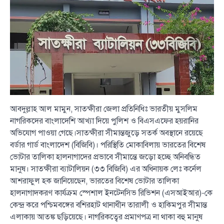
আবদুল্লাহ আল মামুন, সাতক্ষীরা জেলা প্রতিনিধিঃ ভারতীয় মুসলিম
নাগরিকদের বাংলাদেশি আখ্যা দিয়ে পুলিশ ও বিএসএফের হয়রানির
অভিযোগ পাওয়া গেছে।সাতক্ষীরা সীমান্তজুড়ে সতর্ক অবস্থানে রয়েছে
বর্ডার গার্ড বাংলাদেশ (বিজিবি)। পরিস্থিতি মোকাবিলায় ভারতের বিশেষ
ভোটার তালিকা হালনাগাদের প্রভাবে সীমান্তে জড়ো হচ্ছে অনিবন্ধিত
মানুষ। সাতক্ষীরা ব্যাটালিয়ন (৩৩ বিজিবি) এর অধিনায়ক লেঃ কর্নেল
আশরাফুল হক জানিয়েছেন, ভারতের বিশেষ ভোটার তালিকা
হালনাগাদকরণ কার্যক্রম স্পেশাল ইনটেনসিভ রিভিশন (এসআইআর)–কে
কেন্দ্র করে পশ্চিমবঙ্গের বশিরহাট থানাধীন তারালী ও হাকিমপুর সীমান্ত
এলাকায় আতঙ্ক ছড়িয়েছে। নাগরিকত্বের প্রমাণপত্র না থাকা বহু মানুষ