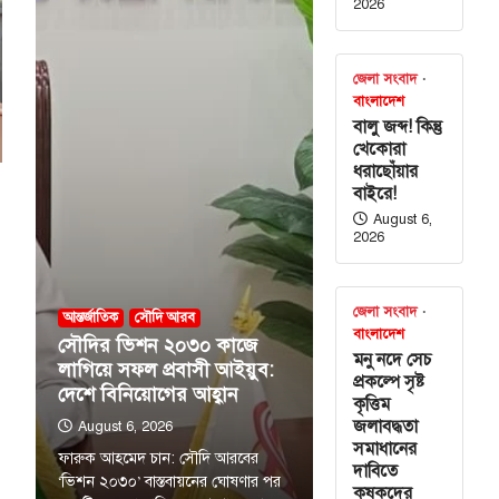
2026
জেলা সংবাদ
বাংলাদেশ
বালু জব্দ! কিন্তু
খেকোরা
ধরাছোঁয়ার
বাইরে!
August 6,
2026
জেলা সংবাদ
আন্তর্জাতিক
সৌদি আরব
বাংলাদেশ
সৌদির ভিশন ২০৩০ কাজে
মনু নদে সেচ
লাগিয়ে সফল প্রবাসী আইয়ুব:
প্রকল্পে সৃষ্ট
দেশে বিনিয়োগের আহ্বান
কৃত্তিম
জলাবদ্ধতা
August 6, 2026
সমাধানের
ফারুক আহমেদ চান: সৌদি আরবের
দাবিতে
‘ভিশন ২০৩০’ বাস্তবায়নের ঘোষণার পর
কৃষকদের