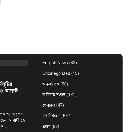
হমান। আজ
কিস্তানের
্তি সই হচ্ছে
 (বাসস) : সৌদি
 শুক্রবার জেদ্দায়
English News
(42)
Uncategorized
(15)
্মসূচির
আন্তর্জাতিক
(98)
৬ আগস্ট :
আমিরাত সংবাদ
(131)
খেলাধুলা
(47)
্যাপক ডা. এ জেড
টপ নিউজ
(1,537)
েছেন, আগামী ১৬
-২৭…
প্রবাস
(88)