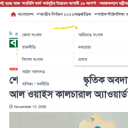
Skip
চ্ছে আজ
‘ফ্যামিলি কার্ড’ কর্মসূচির উদ্বোধন আগামী ১৬ আগস্ট : সমাজকল্যাণ মন্ত্রী
সরকারের পা
to
বাংলাদেশ
জাতীয় নির্বাচন ২০২৬
আন্তর্জাতিক
লাইফস্টাইল
শিক্ষা ও
content
জেলা সংবাদ
আমিরাত সংবাদ
রাজনীতি
মধ্যপ্রাচ্য
বিশেষ সংবাদ
প্রবাস
আমিরাত সংবাদ
টপ নিউজ
আইন আদালত
শেখ মোহাম্মদকে সাংস্কৃতিক অবদা
বাণিজ্য / অর্থনীতি
আল ওয়াইস কালচারাল অ্যাওয়ার্ড’
November 12, 2025