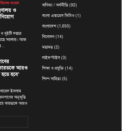
বিশেষ সংবাদ
বাণিজ্য / অর্থনীতি
(92)
্রণালয় ও
বাংলা এক্সপ্রেস ভিডিও
(1)
 নিয়োগ
বাংলাদেশ
(1,650)
 ও দুইটি দপ্তরে
বিনোদন
(14)
য়েছে সরকার। আজ
ন্ত…
মতামত
(2)
লাইফস্টাইল
(3)
গণের
ে ভারতকে আরও
শিক্ষা ও প্রযুক্তি
(14)
 হতে হবে’
শিল্প সাহিত্য
(5)
মা ওবায়েদ ইসলাম
 জনগণের অনুভূতি
ষয়ে ভারতকে আরও
শের নদীদূষণ