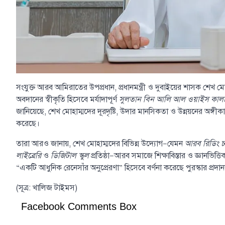
সংযুক্ত আরব আমিরাতের উপপ্রধান, প্রধানমন্ত্রী ও দুবাইয়ের শাসক শেখ ম
অবদানের স্বীকৃতি হিসেবে মর্যাদাপূর্ণ
সুলতান বিন আলি আল ওয়াইস কালচার
জানিয়েছে, শেখ মোহাম্মদের দূরদৃষ্টি, উদার মানসিকতা ও উন্নয়নের অঙ্গ
করেছে।
তারা আরও জানায়, শেখ মোহাম্মদের বিভিন্ন উদ্যোগ—যেমন
আরব রিডিং চ্য
লাইব্রেরি
ও
ডিজিটাল স্কুল
প্রতিষ্ঠা—আরব সমাজে শিক্ষাবিস্তার ও জ্ঞানভিত্তি
“একটি আধুনিক রেনেসাঁর অনুপ্রেরণা” হিসেবে বর্ণনা করেছে পুরস্কার প্রদানক
(সূত্র: খালিজ টাইমস)
Facebook Comments Box