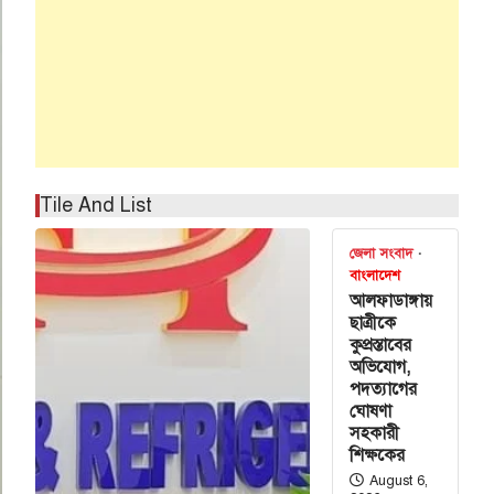
Tile And List
জেলা সংবাদ
বাংলাদেশ
আলফাডাঙ্গায়
ছাত্রীকে
কুপ্রস্তাবের
অভিযোগ,
পদত্যাগের
ঘোষণা
সহকারী
শিক্ষকের
August 6,