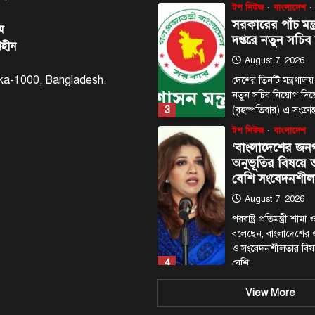
টপ নিউজ
বাংলাদেশ
সরকারের পাঁচ মন্ত
ম
দপ্তরে নতুন সচিব
াহীন
August 7, 2026
haka-1000, Bangladesh.
দেশের তিনটি মন্ত্রণালয়
নতুন সচিব নিয়োগ দি
3
(বৃহস্পতিবার) এ সংক্রা
টপ নিউজ
বাংলাদেশ
‘বাংলাদেশের জন
অনুভূতির বিষয়
বেশি সংবেদনশীল
August 7, 2026
পররাষ্ট্র প্রতিমন্ত্রী শা
বলেছেন, বাংলাদেশের
ও সংবেদনশীলতার বি
4
বেশি…
টপ নিউজ
বাংলাদেশ
View More
রাজধানীর চারপা