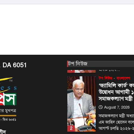
প্রধানমন্ত্রী তারেক র
5
বৃহস্পতিবার (৬…
আন্তর্জাতিক
টপ নিউজ
সৌদি, তুরস্ক ও পা
মধ্যে প্রতিরক্ষা চুক
আজ
August 7, 2026
ঢাকা, ৭ আগস্ট, ২০২৬
টপ নিউজ
আরব, তুরস্ক ও পাকিস্তান
. DA 6051
1
একটি যৌথ…
টপ নিউজ
বাংলাদেশ
‘ফ্যামিলি কার্ড’ কর
উদ্বোধন আগামী ১
সমাজকল্যাণ মন্ত্রী
August 7, 2026
সমাজকল্যাণ মন্ত্রী অধ
এম জাহিদ হোসেন বল
2
আগস্ট চলতি ২০২৬
শীদ