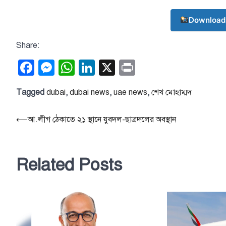
Download
Share:
Facebook
Messenger
WhatsApp
LinkedIn
X
Print
Tagged
dubai
,
dubai news
,
uae news
,
শেখ মোহাম্মদ
Post
⟵
আ.লীগ ঠেকাতে ২১ স্থানে যুবদল-ছাত্রদলের অবস্থান
navigation
Related Posts