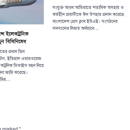
সংযুক্ত আরব আমিরাতে শতাধিক অসহায় ও
কর্মহীন প্রবাসীকে ঈদ উপহার প্রদান করেছে
বাংলাদেশ প্রেস ক্লাব ইউএই। সংগঠনের
সদস্যদের নিজস্ব অর্থয়ানে…
সে ইলেকট্রনিক
ুন বিধিনিষেধ
ের প্রধান তিন
টস, ইতিহাদ এয়ারওয়েজ
কট্রনিক ডিভাইস বহন নিয়ে
দেশনা জারি করেছে।
টারির…
টপ নিউজ
বাংলাদেশ
সরকারের পাঁচ মন্ত
দপ্তরে নতুন সচিব
August 7, 2026
re marked
*