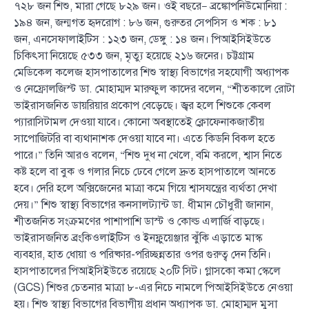
৭২৮ জন শিশু, মারা গেছে ৮২৯ জন। ওই বছরে— ব্রঙ্কোপনিউমোনিয়া :
১৯৪ জন, জন্মগত হৃদরোগ : ৮৬ জন, গুরুতর সেপসিস ও শক : ৮১
জন, এনসেফালাইটিস : ১২৩ জন, ডেঙ্গু : ১৪ জন। পিআইসিইউতে
চিকিৎসা নিয়েছে ৫৩৩ জন, মৃত্যু হয়েছে ২১৬ জনের। চট্টগ্রাম
মেডিকেল কলেজ হাসপাতালের শিশু স্বাস্থ্য বিভাগের সহযোগী অধ্যাপক
ও নেফ্রোলজিস্ট ডা. মোহাম্মদ মারুফুল কাদের বলেন, “শীতকালে রোটা
ভাইরাসজনিত ডায়রিয়ার প্রকোপ বেড়েছে। জ্বর হলে শিশুকে কেবল
প্যারাসিটামল দেওয়া যাবে। কোনো অবস্থাতেই ক্লোফেনাকজাতীয়
সাপোজিটরি বা ব্যথানাশক দেওয়া যাবে না। এতে কিডনি বিকল হতে
পারে।” তিনি আরও বলেন, “শিশু দুধ না খেলে, বমি করলে, শ্বাস নিতে
কষ্ট হলে বা বুক ও গলার নিচে ঢেবে গেলে দ্রুত হাসপাতালে আনতে
হবে। দেরি হলে অক্সিজেনের মাত্রা কমে গিয়ে শ্বাসযন্ত্রের ব্যর্থতা দেখা
দেয়।” শিশু স্বাস্থ্য বিভাগের কনসালট্যান্ট ডা. ধীমান চৌধুরী জানান,
শীতজনিত সংক্রমণের পাশাপাশি ডাস্ট ও কোল্ড এলার্জি বাড়ছে।
ভাইরাসজনিত ব্রংকিওলাইটিস ও ইনফ্লুয়েঞ্জার ঝুঁকি এড়াতে মাস্ক
ব্যবহার, হাত ধোয়া ও পরিষ্কার-পরিচ্ছন্নতার ওপর গুরুত্ব দেন তিনি।
হাসপাতালের পিআইসিইউতে রয়েছে ২০টি সিট। গ্লাসকো কমা স্কেলে
(GCS) শিশুর চেতনার মাত্রা ৮-এর নিচে নামলে পিআইসিইউতে নেওয়া
হয়। শিশু স্বাস্থ্য বিভাগের বিভাগীয় প্রধান অধ্যাপক ডা. মোহাম্মদ মুসা