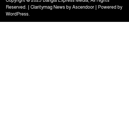
Copyright © 2025 Bangla Express Media, All Rights
নিয়োগ
Reserved. | Claritymag News by
Ascendoor
| Powered by
August 7, 2026
WordPress
.
দেশের তিনটি মন্ত্রণালয় ও দুইটি দপ্তরে নতুন সচিব নিয়োগ
5
দিয়েছে সরকার। আজ (বৃহস্পতিবার) এ সংক্রান্ত…