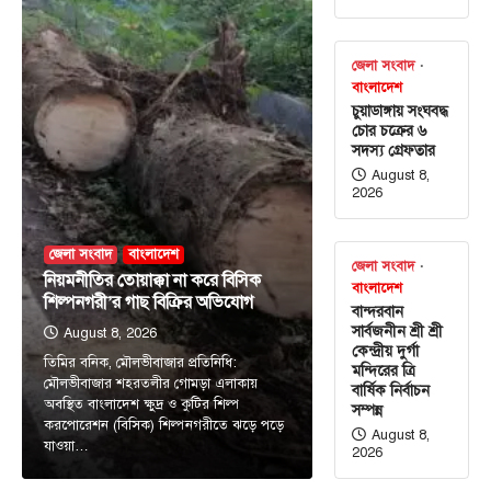
জেলা সংবাদ
বাংলাদেশ
চুয়াডাঙ্গায় সংঘবদ্ধ
চোর চক্রের ৬
সদস্য গ্রেফতার
August 8,
2026
জেলা সংবাদ
বাংলাদেশ
জেলা সংবাদ
নিয়মনীতির তোয়াক্কা না করে বিসিক
বাংলাদেশ
শিল্পনগরী’র গাছ বিক্রির অভিযোগ
বান্দরবান
সার্বজনীন শ্রী শ্রী
August 8, 2026
কেন্দ্রীয় দুর্গা
তিমির বনিক, মৌলভীবাজার প্রতিনিধি:
মন্দিরের ত্রি
মৌলভীবাজার শহরতলীর গোমড়া এলাকায়
বার্ষিক নির্বাচন
অবস্থিত বাংলাদেশ ক্ষুদ্র ও কুটির শিল্প
সম্পন্ন
করপোরেশন (বিসিক) শিল্পনগরীতে ঝড়ে পড়ে
August 8,
যাওয়া…
2026
আন্তর্জাতিক
টপ নিউজ
সৌদি, তুরস্ক ও পাকিস্তানের মধ্যে প্রতিরক্ষা চুক্তি