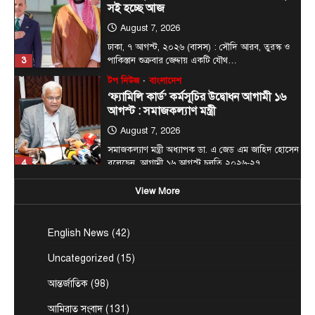
আগস্ট : সমাজকল্যাণ মন্ত্রী
August 7, 2026
সমাজকল্যাণ মন্ত্রী অধ্যাপক ডা. এ জেড এম জাহিদ হোসেন
4
বলেছেন, আগামী ১৬ আগস্ট চলতি ২০২৬-২৭…
টপ নিউজ
বাংলাদেশ
বিশেষ সংবাদ
সরকারের পাঁচ মন্ত্রণালয় ও দপ্তরে নতুন সচিব
নিয়োগ
August 7, 2026
দেশের তিনটি মন্ত্রণালয় ও দুইটি দপ্তরে নতুন সচিব নিয়োগ
5
দিয়েছে সরকার। আজ (বৃহস্পতিবার) এ সংক্রান্ত…
জেলা সংবাদ
টপ নিউজ
বাংলাদেশ
বিশেষ সংবাদ
View More
প্রধানমন্ত্রী হিসাবে ২০ বছরের ব্যবধানে মা-
ছেলের বাঁশখালী সফর
English News
(42)
August 8, 2026
এনামুল হক রাশেদী, চট্টগ্রামঃ ★ দুই দশক পর আবার
Uncategorized
(15)
1
প্রধানমন্ত্রীর অপেক্ষায় বাঁশখালী—সেদিন ছিল জনতার ঢল,…
আন্তর্জাতিক
(98)
টপ নিউজ
বাংলাদেশ
বিশেষ সংবাদ
প্রধানমন্ত্রীকে বরণে প্রস্তুত চট্টগ্রাম, নেতাকর্মীরা
আমিরাত সংবাদ
(131)