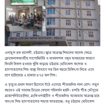
এনামুল হক রাশেদী, চট্টগ্রামঃ জ্বরে আক্রান্ত শিশুদের অনেক ক্ষেত্রে
ক্লোফেনাকজাতীয় সাপোজিটরি ও ব্যথানাশক ওষুধ ব্যবহারের কারণে
কিডনি বিকল হওয়ার ঝুঁকি বাড়ছে চট্টগ্রাম মেডিকেল কলেজ ও
হাসপাতালের শিশু স্বাস্থ্য বিভাগে গত তিন বছরে চিকিৎসা নিতে এসে
প্রাণ হারিয়েছে ২ হাজার ৪৭৫ জন শিশু।
এ মৃত্যুর প্রধান কারণ হিসেবে উঠে এসেছে শীতজনিত নানা রোগ। নতুন
বছরেও এই ভয়াবহ চিত্রের কোনো পরিবর্তন হয়নি। চলতি শীত মৌসুমে
ব্রঙ্কোপনিউমোনিয়া, ব্রংকিওলাইটিস ও শীতজনিত অ্যাজমায় আক্রান্ত হয়ে
অসংখ্য শিশু হাসপাতালের শয্যায় কাতরাচ্ছে। শুধু চট্টগ্রাম মেডিকেল