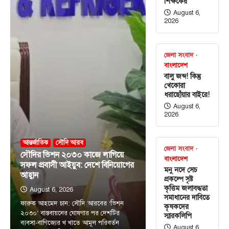
শিক্ষকের
August 6,
2026
জেলা সংবাদ
বাংলাদেশ
বালু জব্দ! কিন্তু
খেকোরা
ধরাছোঁয়ার বাইরে!
August 6,
2026
আন্তর্জাতিক
সৌদি আরব
জেলা সংবাদ
সৌদির ভিশন ২০৩০ কাজে লাগিয়ে
বাংলাদেশ
সফল প্রবাসী আইয়ুব: দেশে বিনিয়োগের
মনু নদে সেচ
আহ্বান
প্রকল্পে সৃষ্ট
কৃত্তিম জলাবদ্ধতা
August 6, 2026
সমাধানের দাবিতে
ফারুক আহমেদ চান: সৌদি আরবের ‘ভিশন
কৃষকদের
২০৩০’ বাস্তবায়নের ঘোষণার পর দেশটির
স্মারকলিপি
ব্যবসা-বাণিজ্যের খ খাতে আমূল পরিবর্তন
August 6,