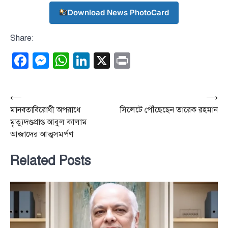
Download News PhotoCard
Share:
Facebook
Messenger
WhatsApp
LinkedIn
X
Print
Post
⟵
⟶
মানবতাবিরোধী অপরাধে
সিলেটে পৌঁছেছেন তারেক রহমান
navigation
মৃত্যুদণ্ডপ্রাপ্ত আবুল কালাম
আজাদের আত্মসমর্পণ
Related Posts