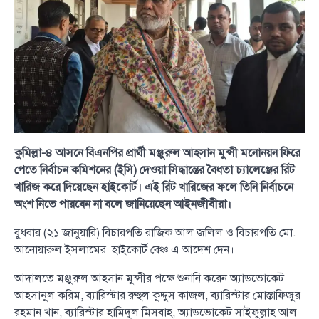
কুমিল্লা–৪ আসনে বিএনপির প্রার্থী মঞ্জুরুল আহসান মুন্সী মনোনয়ন ফিরে
পেতে নির্বাচন কমিশনের (ইসি) দেওয়া সিদ্ধান্তের বৈধতা চ্যালেঞ্জের রিট
খারিজ করে দিয়েছেন হাইকোর্ট। এই রিট খারিজের ফলে তিনি নির্বাচনে
অংশ নিতে পারবেন না বলে জানিয়েছেন আইনজীবীরা।
বুধবার (২১ জানুয়ারি) বিচারপতি রাজিক আল জলিল ও বিচারপতি মো.
আনোয়ারুল ইসলামের হাইকোর্ট বেঞ্চ এ আদেশ দেন।
আদালতে মঞ্জুরুল আহসান মুন্সীর পক্ষে শুনানি করেন অ্যাডভোকেট
আহসানুল করিম, ব্যারিস্টার রুহুল কুদ্দুস কাজল, ব্যারিস্টার মোস্তাফিজুর
রহমান খান, ব্যারিস্টার হামিদুল মিসবাহ, অ্যাডভোকেট সাইফুল্লাহ আল