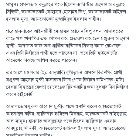
মামুন। হাসনাত আবদুল্লাহর পক্ষে ছিলেন ব্যারিস্টার এহসান আবদুল্লাহ
সিদ্দিকী, অ্যাডভোকেট মোহাম্মদ হোসাইন লিপু, অ্যাডভোকেট জহিরুল
ইসলাম মুসা, অ্যাডভোকেট মুজাহিদুল ইসলাম শাহীন।
পরে হাসনাতের আইনজীবী মোহাম্মদ হোসেন লিপু বলন, আদালতের
কাছে ঋণ খেলাপির তথ্য গোপন করে প্রতারণা করেছেন মঞ্জুরুল আহসান
মুন্সী। আদালত আজ তার প্রার্থিতা বাতিলের সিদ্ধান্ত বহাল রেখেছেন।
এখন তিনি নির্বাচনে প্রার্থী হতে পারবেন না। তবে তিনি হাইকোর্টের
আদেশের বিরুদ্ধে আপিল করতে পারবেন।
এর আগে মঙ্গলবার (২০ জানুয়ারি) কুমিল্লা–৪ আসনে বিএনপির প্রার্থী
মঞ্জুরুল আহসান মুন্সী মনোনয়ন ফিরে পেতে নির্বাচন কমিশনের (ইসি)
দেওয়া সিদ্ধান্তের বৈধতা চ্যালেঞ্জের রিট শুনানির জন্য বুধবার দিন নির্ধারণ
করেন হাইকোর্ট।
আদালতে মঞ্জুরুল আহসান মুন্সীর পক্ষে শুনানি করেন অ্যাডভোকেট
আহসানুল করিম, ব্যারিস্টার হামিদুল মিসবাহ, অ্যাডভোকেট সাইফুল্লাহ
আল মামুন। হাসনাত আবদুল্লাহর পক্ষে ছিলেন ব্যারিস্টার এহসান
আবদুল্লাহ সিদ্দিকী, অ্যাডভোকেট জহিরুল ইসলাম মুসা, অ্যাডভোকেট
মুজাহিদুল ইসলাম শাহীন।