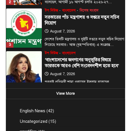
3
দিয়েছে সরকার। আজ (বৃহস্পতিবার) এ সংক্রান্ত…
টপ নিউজ
বাংলাদেশ
‘বাংলাদেশের জনগণের অনুভূতির বিষয়ে
ভারতকে আরও বেশি সংবেদনশীল হতে হবে’
August 7, 2026
পররাষ্ট্র প্রতিমন্ত্রী শামা ওবায়েদ ইসলাম বলেছেন,
বাংলাদেশের জনগণের অনুভূতি ও সংবেদনশীলতার বিষয়ে
4
ভারতকে আরও বেশি…
টপ নিউজ
বাংলাদেশ
রাজধানীর চারপাশের নদীদূষণ রোধে
কর্মপরিকল্পনার নির্দেশ প্রধানমন্ত্রীর
August 6, 2026
রাজধানী ঢাকার চারপাশের নদীদূষণ রোধে কর্মপরিকল্পনা
তৈরির নির্দেশনা দিয়েছেন প্রধানমন্ত্রী তারেক রহমান। আজ
View More
5
বৃহস্পতিবার (৬…
আন্তর্জাতিক
টপ নিউজ
English News
(42)
সৌদি, তুরস্ক ও পাকিস্তানের মধ্যে প্রতিরক্ষা চুক্তি
সই হচ্ছে আজ
Uncategorized
(15)
August 7, 2026