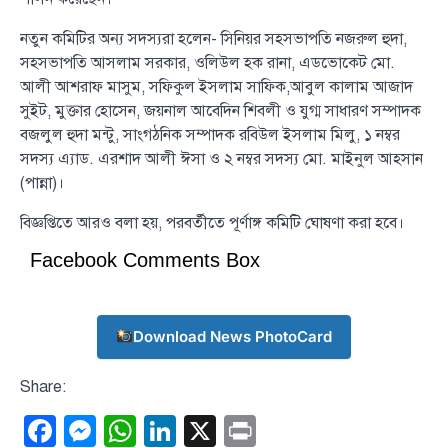
নতুন কমিটির অন্য সদস্যরা হলেন- সিনিয়র সহসভাপতি নজরুল হুদা,
সহসভাপতি আসলাম সরকার, ওলিউল হক রানা, এডভোকেট মো.
আলী আশরাফ মাসুম, সফিকুল ইসলাম সাফিক,আবুল কালাম আজাদ
সুইট, মুক্তার হোসেন, জয়নাল আবেদিন শিবলী ও যুগ্ম সাধারণ সম্পাদক
বজলুল হুদা মন্টু, সাংগঠনিক সম্পাদক রবিউল ইসলাম মিলু, ১ নম্বর
সদস্য এ্যাড. এরশাদ আলী ঈসা ও ২ নম্বর সদস্য মো. মাইনুল আহসান
(পান্না)।
বিজ্ঞপ্তিতে আরও বলা হয়, পরবর্তীতে পূর্ণাঙ্গ কমিটি ঘোষণা করা হবে।
Facebook Comments Box
Download News PhotoCard
Share:
Facebook
Messenger
WhatsApp
LinkedIn
X
Print