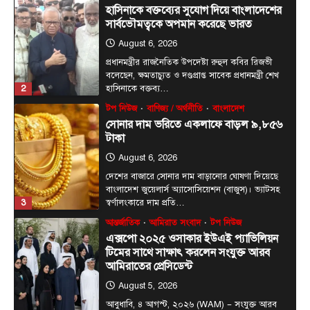
সোনার দাম ভরিতে একলাফে বাড়ল ৯,৮৫৬
টাকা
August 6, 2026
দেশের বাজারে সোনার দাম বাড়ানোর ঘোষণা দিয়েছে
বাংলাদেশ জুয়েলার্স অ্যাসোসিয়েশন (বাজুস)। ভ্যাটসহ
3
স্বর্ণালংকারে দাম প্রতি…
আন্তর্জাতিক
আমিরাত সংবাদ
টপ নিউজ
এক্সপো ২০২৫ ওসাকার ইউএই প্যাভিলিয়ন
টিমের সাথে সাক্ষাৎ করলেন সংযুক্ত আরব
আমিরাতের প্রেসিডেন্ট
August 5, 2026
আবুধাবি, ৪ আগস্ট, ২০২৬ (WAM) — সংযুক্ত আরব
আমিরাতের (ইউএই) প্রেসিডেন্ট মহামান্য শেখ মোহাম্মদ
4
বিন…
টপ নিউজ
বাংলাদেশ
জনগণ পরিবর্তন চেয়েছে বলেই জুলাই
আন্দোলন সফল হয়েছে : প্রধানমন্ত্রী
August 5, 2026
প্রধানমন্ত্রী তারেক রহমান বলেছেন, ‘বাংলাদেশে জুলাই