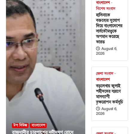
বাংলাদেশ
বিশেষ সংবাদ
হাসিনাকে
বক্তব্যের সুযোগ
দিয়ে বাংলাদেশের
সার্বভৌমত্বকে
অপমান করেছে
ভারত
August 6,
2026
জেলা সংবাদ
বাংলাদেশ
বড়লেখায় জুলাই
শহীদদের স্মরণে
মাসব্যাপী
বৃক্ষরোপন কর্মসূচি
August 6,
2026
টপ নিউজ
বাংলাদেশ
রাজধানীর চারপাশের নদীদূষণ রোধে
জেলা সংবাদ