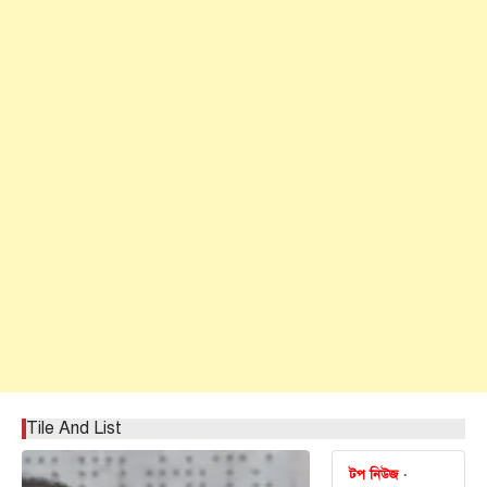
Tile And List
টপ নিউজ