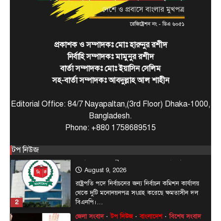
অলি
August 9, 2026
দেশের ২৩তম রাষ্ট্রপতি নির্বাচনের জন্য জোটের প্রার্থী
হিসেবে এলডিপি চেয়ারম্যান কর্নেল (অব.) অলি আহমদের
প্রকাশক ও সম্পাদকঃ মোঃ হারুনুর রশীদ
1
নাম…
নির্বাহি সম্পাদকঃ মামুনুর রশীদ
টপ নিউজ
বাংলাদেশ
রাজনীতি
বার্তা সম্পাদকঃ মোঃ ইয়াসিন সেলিম
রাষ্ট্রপতি পদে দুটি মনোনয়নপত্র সংগ্রহ বিএনপির
সহ-বার্তা সম্পাদকঃ আবদুল্লাহ আল শাহীন
August 9, 2026
রাষ্ট্রপতি পদে নির্বাচনের জন্য নির্বাচন কমিশন কার্যালয়
Editorial Office: 84/7 Nayapaltan,(3rd Floor) Dhaka-1000,
থেকে দুটি মনোনয়নপত্র সংগ্রহ করেছে ক্ষমতাসীন দল
Bangladesh.
2
বিএনপি।…
Phone: +880 1758689515
জেলা সংবাদ
টপ নিউজ
বাংলাদেশ
বিশেষ সংবাদ
প্রধানমন্ত্রী হিসাবে ২০ বছরের ব্যবধানে মা-
টপ নিউজ
ছেলের বাঁশখালী সফর
August 8, 2026
এনামুল হক রাশেদী, চট্টগ্রামঃ ★ দুই দশক পর আবার
3
প্রধানমন্ত্রীর অপেক্ষায় বাঁশখালী—সেদিন ছিল জনতার ঢল,…
টপ নিউজ
বাংলাদেশ
বিশেষ সংবাদ
প্রধানমন্ত্রীকে বরণে প্রস্তুত চট্টগ্রাম, নেতাকর্মীরা