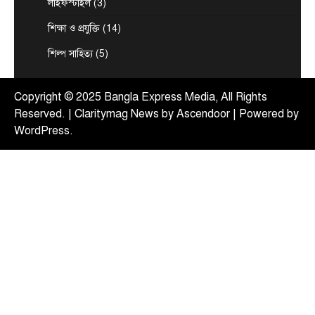
লাইফস্টাইল
(3)
আন্তর্জাতিক
টপ নিউজ
সৌদি, তুরস্ক ও পাকিস্তানের মধ্যে প্রতিরক্ষা চুক্তি
শিক্ষা ও প্রযুক্তি
(14)
সই হচ্ছে আজ
শিল্প সাহিত্য
(5)
August 7, 2026
ঢাকা, ৭ আগস্ট, ২০২৬ (বাসস) : সৌদি আরব, তুরস্ক ও
5
পাকিস্তান শুক্রবার জেদ্দায় একটি যৌথ…
Copyright © 2025 Bangla Express Media, All Rights
Reserved. | Claritymag News by
Ascendoor
| Powered by
WordPress
.