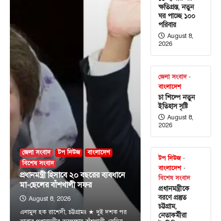
ক্ষতিগ্রস্ত, নতুন
ঘর পাচ্ছে ১০০
পরিবার
August 8,
2026
জেলা সংবাদ
বাংলাদেশ
চা শিল্পে নতুন
ইতিহাস সৃষ্টি
August 8,
2026
জেলা সংবাদ
টপ নিউজ
বাংলাদেশ
টপ নিউজ
বিশেষ সংবাদ
বাংলাদেশ
প্রধানমন্ত্রী হিসাবে ২০ বছরের ব্যবধানে
বিশেষ সংবাদ
মা-ছেলের বাঁশখালী সফর
প্রধানমন্ত্রীকে
বরণে প্রস্তুত
August 8, 2026
জেলা সংবাদ
টপ নিউজ
বাংলাদেশ
বিশেষ সংবাদ
চট্টগ্রাম,
প্রধানমন্ত্রী হিসাবে ২০ বছরের ব্যবধানে মা-
এনামুল হক রাশেদী, চট্টগ্রামঃ ★ দুই দশক পর
নেতাকর্মীরা
ছেলের বাঁশখালী সফর