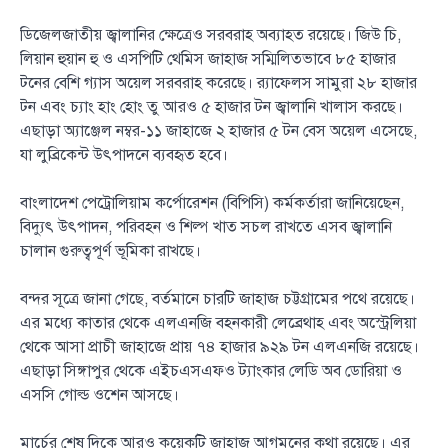
ডিজেলজাতীয় জ্বালানির ক্ষেত্রেও সরবরাহ অব্যাহত রয়েছে। জিউ চি,
লিয়ান হুয়ান হু ও এসপিটি থেমিস জাহাজ সম্মিলিতভাবে ৮৫ হাজার
টনের বেশি গ্যাস অয়েল সরবরাহ করেছে। র‍্যাফেলস সামুরা ২৮ হাজার
টন এবং চ্যাং হাং হোং তু আরও ৫ হাজার টন জ্বালানি খালাস করছে।
এছাড়া অ্যাঞ্জেল নম্বর-১১ জাহাজে ২ হাজার ৫ টন বেস অয়েল এসেছে,
যা লুব্রিকেন্ট উৎপাদনে ব্যবহৃত হবে।
বাংলাদেশ পেট্রোলিয়াম কর্পোরেশন (বিপিসি) কর্মকর্তারা জানিয়েছেন,
বিদ্যুৎ উৎপাদন, পরিবহন ও শিল্প খাত সচল রাখতে এসব জ্বালানি
চালান গুরুত্বপূর্ণ ভূমিকা রাখছে।
বন্দর সূত্রে জানা গেছে, বর্তমানে চারটি জাহাজ চট্টগ্রামের পথে রয়েছে।
এর মধ্যে কাতার থেকে এলএনজি বহনকারী লেব্রেথাহ এবং অস্ট্রেলিয়া
থেকে আসা প্রাচী জাহাজে প্রায় ৭৪ হাজার ৯২৯ টন এলএনজি রয়েছে।
এছাড়া সিঙ্গাপুর থেকে এইচএসএফও ট্যাংকার লেডি অব ডোরিয়া ও
এসসি গোল্ড ওশেন আসছে।
মার্চের শেষ দিকে আরও কয়েকটি জাহাজ আগমনের কথা রয়েছে। এর