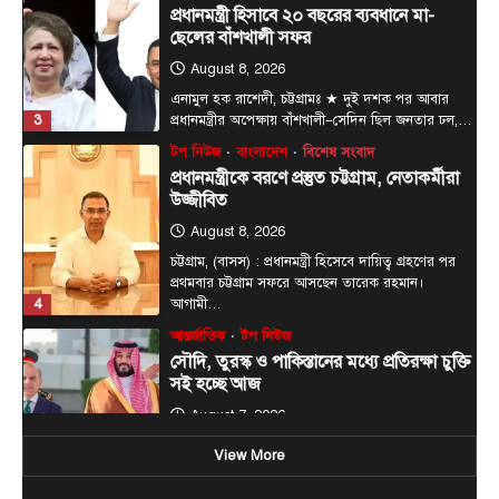
উজ্জীবিত
August 8, 2026
চট্টগ্রাম, (বাসস) : প্রধানমন্ত্রী হিসেবে দায়িত্ব গ্রহণের পর
প্রথমবার চট্টগ্রাম সফরে আসছেন তারেক রহমান।
4
আগামী…
আন্তর্জাতিক
টপ নিউজ
সৌদি, তুরস্ক ও পাকিস্তানের মধ্যে প্রতিরক্ষা চুক্তি
সই হচ্ছে আজ
August 7, 2026
ঢাকা, ৭ আগস্ট, ২০২৬ (বাসস) : সৌদি আরব, তুরস্ক ও
5
পাকিস্তান শুক্রবার জেদ্দায় একটি যৌথ…
টপ নিউজ
বাংলাদেশ
রাজনীতি
রাষ্ট্রপতি পদে জামায়াত জোটের প্রার্থী কর্নেল
অলি
August 9, 2026
দেশের ২৩তম রাষ্ট্রপতি নির্বাচনের জন্য জোটের প্রার্থী
হিসেবে এলডিপি চেয়ারম্যান কর্নেল (অব.) অলি আহমদের
View More
1
নাম…