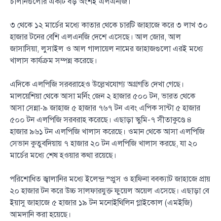
চালানগুলোর একটি বড় অংশই এলএনজি।
৩ থেকে ১২ মার্চের মধ্যে কাতার থেকে চারটি জাহাজে করে ৩ লাখ ৩০
হাজার টনের বেশি এলএনজি দেশে এসেছে। আল জোর, আল
জাসাসিয়া, লুসাইল ও আল গালায়েল নামের জাহাজগুলো এরই মধ্যে
খালাস কার্যক্রম সম্পন্ন করেছে।
এদিকে এলপিজি সরবরাহেও উল্লেখযোগ্য অগ্রগতি দেখা গেছে।
মালয়েশিয়া থেকে আসা মর্নিং জেন ২ হাজার ৫০০ টন, ভারত থেকে
আসা সেন্না-৯ জাহাজ ৫ হাজার ৭৬৭ টন এবং এপিক সান্টা ৫ হাজার
৫০০ টন এলপিজি সরবরাহ করেছে। এছাড়া স্কুমি-৭ সীতাকুণ্ডে ৪
হাজার ৯৬১ টন এলপিজি খালাস করেছে। ওমান থেকে আসা এলপিজি
সেভান কুতুবদিয়ায় ৭ হাজার ২০ টন এলপিজি খালাস করছে, যা ২০
মার্চের মধ্যে শেষ হওয়ার কথা রয়েছে।
পরিশোধিত জ্বালানির মধ্যে ইলেন্দ্র স্প্রুস ও হাফিনা ববক্যাট জাহাজে প্রায়
২০ হাজার টন করে উচ্চ সালফারযুক্ত ফুয়েল অয়েল এসেছে। এছাড়া বে
ইয়াসু জাহাজে ৫ হাজার ১৯ টন মনোইথিলিন গ্লাইকোল (এমইজি)
আমদানি করা হয়েছে।