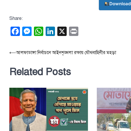
Download
Share:
Facebook
Messenger
WhatsApp
LinkedIn
X
Print
Post
⟵
আলফাডাঙ্গা নির্বাচনে আইনশৃঙ্খলা রক্ষায় যৌথবাহিনীর মহড়া
navigation
Related Posts