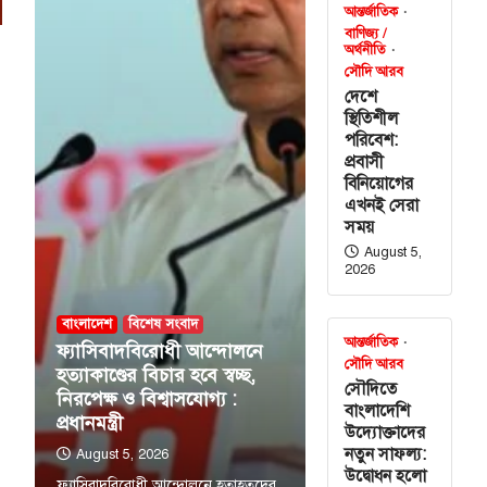
আন্তর্জাতিক
বাণিজ্য /
অর্থনীতি
সৌদি আরব
দেশে
স্থিতিশীল
পরিবেশ:
প্রবাসী
বিনিয়োগের
এখনই সেরা
সময়
August 5,
2026
বাংলাদেশ
বিশেষ সংবাদ
আন্তর্জাতিক
ফ্যাসিবাদবিরোধী আন্দোলনে
সৌদি আরব
হত্যাকাণ্ডের বিচার হবে স্বচ্ছ,
সৌদিতে
নিরপেক্ষ ও বিশ্বাসযোগ্য :
বাংলাদেশি
প্রধানমন্ত্রী
উদ্যোক্তাদের
নতুন সাফল্য:
August 5, 2026
উদ্বোধন হলো
ফ্যাসিবাদবিরোধী আন্দোলনে হতাহতদের