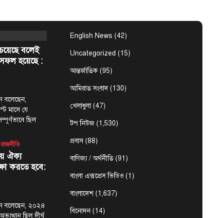
 ২০২৬ (WAM) —
ের (ইউএই)
শেখ মোহাম্মদ বিন…
English News
(42)
েয়েছে বলেই
Uncategorized
(15)
সফল হয়েছে :
আন্তর্জাতিক
(95)
আমিরাত সংবাদ
(130)
মান বলেছেন,
খেলাধুলা
(47)
্ট মাসে যে
্পূর্ণভাবে ছিল
টপ নিউজ
(1,530)
প্রবাস
(88)
রাজনীতি
য় ঐক্য
বাণিজ্য / অর্থনীতি
(91)
্ষা করতে হবে:
বাংলা এক্সপ্রেস ভিডিও
(1)
বাংলাদেশ
(1,637)
হমান বলেছেন, ২০২৪
বিনোদন
(14)
যুত্থান ছিল দীর্ঘ