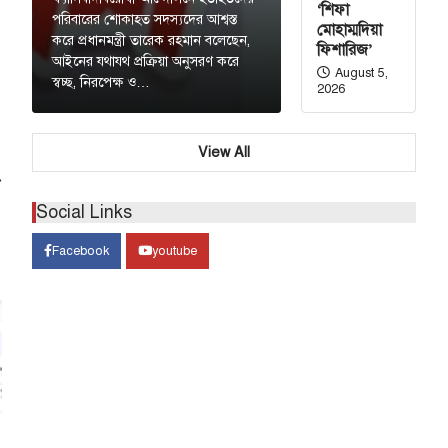
‘শিফা
পরিবারের শোকাহত সদস্যদের আশ্বস্ত
মোহাম্মদিয়া
করে প্রধানমন্ত্রী তারেক রহমান বলেছেন,
ফিশারিজ’
আইনের যথাযথ প্রক্রিয়া অনুসরণ করে
August 5,
স্বচ্ছ, নিরপেক্ষ ও…
2026
View All
⟶
Social Links
Facebook
youtube