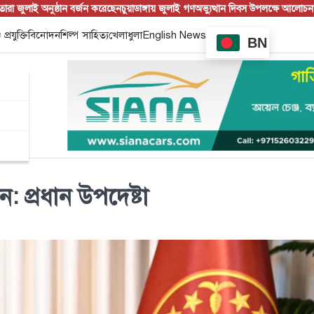
লাই অনুষ্ঠান বর্জন করেছেন
চুয়াডাঙ্গায় জুলাই গণঅভ্যুত্থান দিবস উপলক্ষে আলোচনা
ইউএনও
 প্রযুক্তি
বিনোদন
শিল্প সাহিত্য
খেলাধুলা
English News
BN
ন: প্রধান উপদেষ্টা