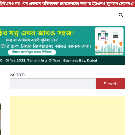
 নয়, যেন একজন অভিভাবক’ চরভদ্রাসনের নবাগত ইউএনও জুলহাস হোসেন সৌরভকে ঘির
Search
Search