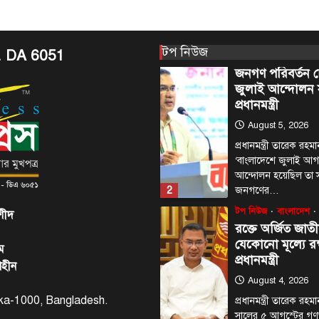
আবুধাবি, ৪ আগস্ট,
সংযুক্ত আরব আমিরাত
1
প্রেসিডেন্ট মহামান্য 
টপ নিউজ
. DA 6051
টপ নিউজ
বাংলাদেশ
জনগণ পরিবর্তন চ
জুলাই আন্দোলন 
প্রধানমন্ত্রী
August 5, 2026
প্রধানমন্ত্রী তারেক রহ
‘বাংলাদেশে জুলাই আগস
আন্দোলন হয়েছিল তা সম
2
জনগণের…
টপ নিউজ
বাংলাদেশ
শীদ
রক্তে অর্জিত জাতী
যেকোনো মূল্যে রক
ম
প্রধানমন্ত্রী
াহীন
August 4, 2026
haka-1000, Bangladesh.
প্রধানমন্ত্রী তারেক র
সালের ৫ আগস্টের গণঅভ্