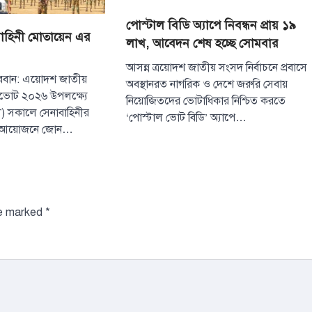
পোস্টাল বিডি অ্যাপে নিবন্ধন প্রায় ১৯
াহিনী মোতায়েন এর
লাখ, আবেদন শেষ হচ্ছে সোমবার
আসন্ন ত্রয়োদশ জাতীয় সংসদ নির্বাচনে প্রবাসে
্দরবান: এয়োদশ জাতীয়
অবস্থানরত নাগরিক ও দেশে জরুরি সেবায়
টপ নিউজ
বাংলাদেশ
নভোট ২০২৬ উপলক্ষ্যে
নিয়োজিতদের ভোটাধিকার নিশ্চিত করতে
রক্তে অর্জিত জাতী
ারী) সকালে সেনাবাহিনীর
যেকোনো মূল্যে রক
‘পোস্টাল ভোট বিডি’ অ্যাপে…
র আয়োজনে জোন…
প্রধানমন্ত্রী
August 4, 2026
প্রধানমন্ত্রী তারেক র
সালের ৫ আগস্টের গণঅভ্
3
দেড় দশকেরও বেশি স
re marked
*
টপ নিউজ
বাংলাদেশ
ভিসা বাতিল হও
প্রবাসীর তথ্য পররাষ
আমিরাতের কর্তৃপক
পাঠিয়েছে দূতাবা
August 4, 2026