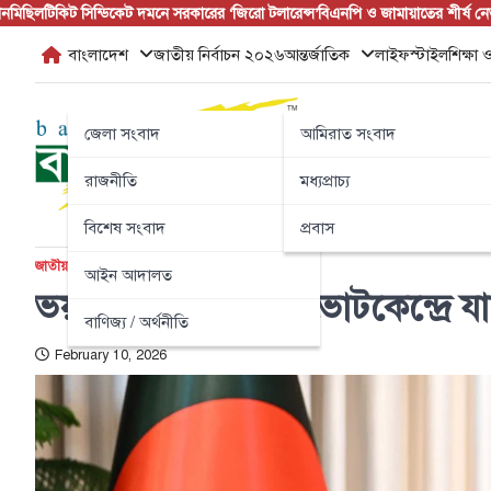
Skip
ল
টিকিট সিন্ডিকেট দমনে সরকারের ‘জিরো টলারেন্স’
বিএনপি ও জামায়াতের শীর্ষ নেতারা জু
to
বাংলাদেশ
জাতীয় নির্বাচন ২০২৬
আন্তর্জাতিক
লাইফস্টাইল
শিক্ষা ও
content
জেলা সংবাদ
আমিরাত সংবাদ
রাজনীতি
মধ্যপ্রাচ্য
বিশেষ সংবাদ
প্রবাস
জাতীয় নির্বাচন ২০২৬
টপ নিউজ
বাংলাদেশ
আইন আদালত
ভয় নয়, সাহস নিয়ে ভোটকেন্দ্রে যা
বাণিজ্য / অর্থনীতি
February 10, 2026