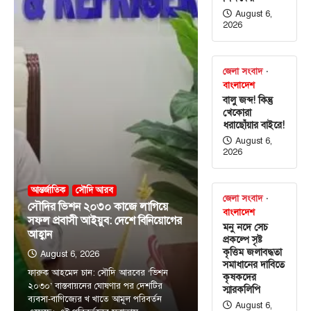
August 6,
2026
জেলা সংবাদ
বাংলাদেশ
বালু জব্দ! কিন্তু
খেকোরা
ধরাছোঁয়ার বাইরে!
August 6,
2026
আন্তর্জাতিক
সৌদি আরব
জেলা সংবাদ
সৌদির ভিশন ২০৩০ কাজে লাগিয়ে
বাংলাদেশ
সফল প্রবাসী আইয়ুব: দেশে বিনিয়োগের
মনু নদে সেচ
আহ্বান
প্রকল্পে সৃষ্ট
কৃত্তিম জলাবদ্ধতা
August 6, 2026
সমাধানের দাবিতে
ফারুক আহমেদ চান: সৌদি আরবের ‘ভিশন
কৃষকদের
২০৩০’ বাস্তবায়নের ঘোষণার পর দেশটির
স্মারকলিপি
ব্যবসা-বাণিজ্যের খ খাতে আমূল পরিবর্তন
August 6,