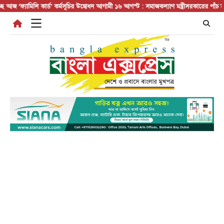
Skip
‘ফ্যামিলি কার্ড’ কর্মসূচির উদ্বোধন আগামী ১৬ আগস্ট : সমাজকল্যাণ মন্ত্রী
সরকারের পাঁচ মন্ত্রণালয
to
content