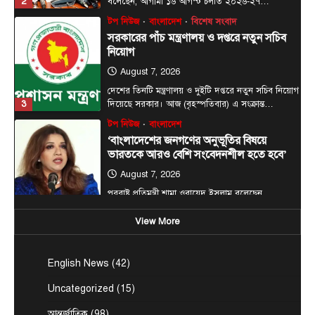
3
দিয়েছে সরকার। আজ (বৃহস্পতিবার) এ সংক্রান্ত…
টপ নিউজ
বাংলাদেশ
‘বাংলাদেশের জনগণের অনুভূতির বিষয়ে
ভারতকে আরও বেশি সংবেদনশীল হতে হবে’
August 7, 2026
পররাষ্ট্র প্রতিমন্ত্রী শামা ওবায়েদ ইসলাম বলেছেন,
বাংলাদেশের জনগণের অনুভূতি ও সংবেদনশীলতার বিষয়ে
4
ভারতকে আরও বেশি…
টপ নিউজ
বাংলাদেশ
রাজধানীর চারপাশের নদীদূষণ রোধে
কর্মপরিকল্পনার নির্দেশ প্রধানমন্ত্রীর
August 6, 2026
রাজধানী ঢাকার চারপাশের নদীদূষণ রোধে কর্মপরিকল্পনা
তৈরির নির্দেশনা দিয়েছেন প্রধানমন্ত্রী তারেক রহমান। আজ
View More
5
বৃহস্পতিবার (৬…
আন্তর্জাতিক
টপ নিউজ
English News
(42)
সৌদি, তুরস্ক ও পাকিস্তানের মধ্যে প্রতিরক্ষা চুক্তি
সই হচ্ছে আজ
Uncategorized
(15)
August 7, 2026
আন্তর্জাতিক
(98)