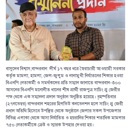
বাসুদেব বিশ্বাস,বান্দরবান: দীর্ঘ ১৭ বছর ধরে স্বৈরাচারী আওয়ামী সরকার
কর্তৃক মামলা, হামলা, জেল-জুলুম ও নানামুখী নির্যাতনের শিকার হওয়া
বিএনপি নেতাকর্মী ও সমর্থকদের প্রতি সম্মান জানাতে বান্দরবান-৩০০
আসনের বিএনপি মনোনীত ধানের শীষ প্রার্থী রাজপুত্র সাচিং প্রু জেরীর
পক্ষ থেকে এক সম্মাননা প্রদান অনুষ্ঠান অনুষ্ঠিত হয়েছে। বৃহষ্পতিবার
(২৭নভেম্বর) বান্দরবান শহরের হিলভিউ কনভেনশন হলে সাচিং প্রু জেরী
প্রধান অতিথি হিসেবে উপস্থিত থেকে অনুষ্ঠানে জেলার সকল উপজেলার
বিভিন্ন এলাকা থেকে আসা নির্যাতিত ও হয়রানির শিকার শতাধিক মামলার
৭৫০ নেতাকর্মীকে ক্রেষ্ট ও স্মারক উপহার দেওয়া হয়।