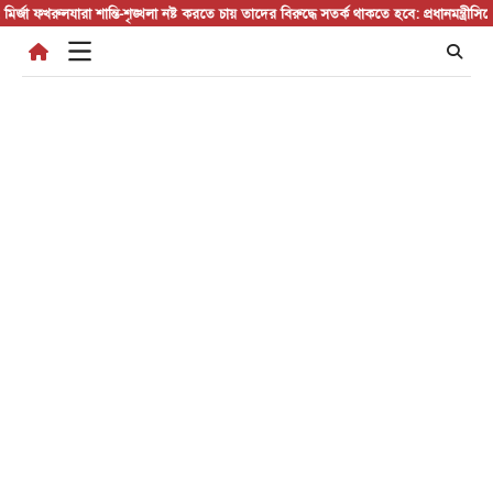
Skip
রুল
যারা শান্তি-শৃঙ্খলা নষ্ট করতে চায় তাদের বিরুদ্ধে সতর্ক থাকতে হবে: প্রধানমন্ত্রী
সিলেট বিভাগে
to
content