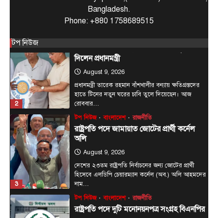
প্রধানমন্ত্রী তারেক রহমান বাঁশখালীর বন্যায় ক্ষতিগ্রস্তদের
Bangladesh.
হাতে টিনের নতুন ঘরের চাবি তুলে দিয়েছেন। আজ
Phone: +880 1758689515
2
রোববার…
টপ নিউজ
বাংলাদেশ
রাজনীতি
টপ নিউজ
রাষ্ট্রপতি পদে জামায়াত জোটের প্রার্থী কর্নেল
অলি
August 9, 2026
দেশের ২৩তম রাষ্ট্রপতি নির্বাচনের জন্য জোটের প্রার্থী
হিসেবে এলডিপি চেয়ারম্যান কর্নেল (অব.) অলি আহমদের
3
নাম…
টপ নিউজ
বাংলাদেশ
রাজনীতি
রাষ্ট্রপতি পদে দুটি মনোনয়নপত্র সংগ্রহ বিএনপির
August 9, 2026
রাষ্ট্রপতি পদে নির্বাচনের জন্য নির্বাচন কমিশন কার্যালয়
থেকে দুটি মনোনয়নপত্র সংগ্রহ করেছে ক্ষমতাসীন দল
4
বিএনপি।…
জেলা সংবাদ
টপ নিউজ
বাংলাদেশ
বিশেষ সংবাদ
প্রধানমন্ত্রী হিসাবে ২০ বছরের ব্যবধানে মা-
ছেলের বাঁশখালী সফর