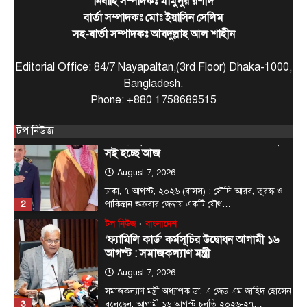
নির্বাহি সম্পাদকঃ মামুনুর রশীদ
টপ নিউজ
বাংলাদেশ
বিশেষ সংবাদ
বার্তা সম্পাদকঃ মোঃ ইয়াসিন সেলিম
প্রধানমন্ত্রীকে বরণে প্রস্তুত চট্টগ্রাম, নেতাকর্মীরা
সহ-বার্তা সম্পাদকঃ আবদুল্লাহ আল শাহীন
উজ্জীবিত
August 8, 2026
Editorial Office: 84/7 Nayapaltan,(3rd Floor) Dhaka-1000,
চট্টগ্রাম, (বাসস) : প্রধানমন্ত্রী হিসেবে দায়িত্ব গ্রহণের পর
Bangladesh.
প্রথমবার চট্টগ্রাম সফরে আসছেন তারেক রহমান।
Phone: +880 1758689515
1
আগামী…
আন্তর্জাতিক
টপ নিউজ
টপ নিউজ
সৌদি, তুরস্ক ও পাকিস্তানের মধ্যে প্রতিরক্ষা চুক্তি
সই হচ্ছে আজ
August 7, 2026
ঢাকা, ৭ আগস্ট, ২০২৬ (বাসস) : সৌদি আরব, তুরস্ক ও
2
পাকিস্তান শুক্রবার জেদ্দায় একটি যৌথ…
টপ নিউজ
বাংলাদেশ
‘ফ্যামিলি কার্ড’ কর্মসূচির উদ্বোধন আগামী ১৬
আগস্ট : সমাজকল্যাণ মন্ত্রী
August 7, 2026
সমাজকল্যাণ মন্ত্রী অধ্যাপক ডা. এ জেড এম জাহিদ হোসেন
3
বলেছেন, আগামী ১৬ আগস্ট চলতি ২০২৬-২৭…