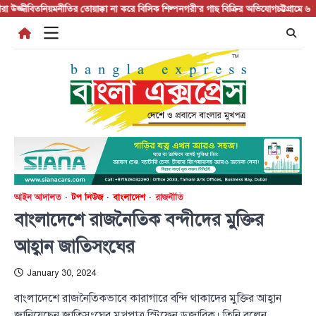
Skip
্জীবিত
নিয়মনীতির তোয়াক্কা না করে বিসিক শিল্পনগরী’র গাছ বিক্রির অভিযোগ
চট্টগ্রামে ৬ দিনে ১
to
content
আইন আদালত
টপ নিউজ
বাংলাদেশ
রাজনীতি
বাংলাদেশে রাজনৈতিক বন্দীদের মুক্তির
আহ্বান জাতিসংঘের
January 30, 2024
বাংলাদেশে রাজনৈতিকভাবে কারাগারে বন্দি থাকাদের মুক্তির আহ্বান
জানিয়েছেন জাতিসংঘের মুখপাত্র স্টিফেন ডুজারিক। তিনি বলেন,