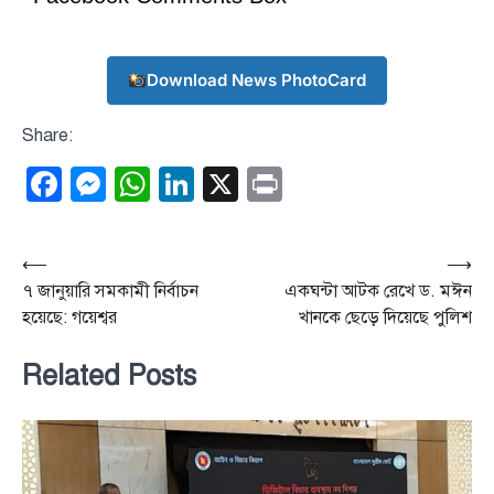
Download News PhotoCard
Share:
Facebook
Messenger
WhatsApp
LinkedIn
X
Print
Post
⟵
⟶
৭ জানুয়ারি সমকামী নির্বাচন
একঘন্টা আটক রেখে ড. মঈন
navigation
হয়েছে: গয়েশ্বর
খানকে ছেড়ে দিয়েছে পুলিশ
Related Posts