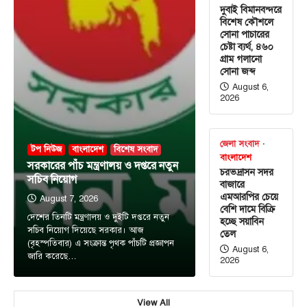
দুবাই বিমানবন্দরে
বিশেষ কৌশলে
সোনা পাচারের
চেষ্টা ব্যর্থ, ৪৬০
গ্রাম গলানো
সোনা জব্দ
August 6,
2026
জেলা সংবাদ
টপ নিউজ
বাংলাদেশ
বিশেষ সংবাদ
বাংলাদেশ
সরকারের পাঁচ মন্ত্রণালয় ও দপ্তরে নতুন
চরভদ্রাসন সদর
সচিব নিয়োগ
বাজারে
এমআরপির চেয়ে
August 7, 2026
বেশি দামে বিক্রি
দেশের তিনটি মন্ত্রণালয় ও দুইটি দপ্তরে নতুন
হচ্ছে সয়াবিন
সচিব নিয়োগ দিয়েছে সরকার। আজ
তেল
(বৃহস্পতিবার) এ সংক্রান্ত পৃথক পাঁচটি প্রজ্ঞাপন
August 6,
জারি করেছে…
2026
View All