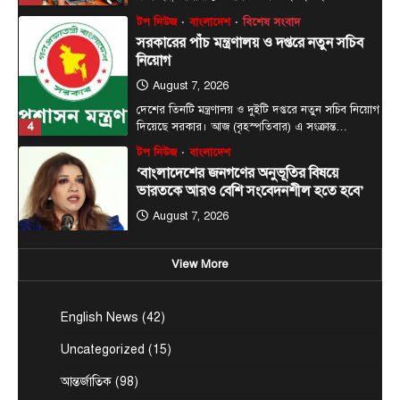
টপ নিউজ
বাংলাদেশ
বিশেষ সংবাদ
সরকারের পাঁচ মন্ত্রণালয় ও দপ্তরে নতুন সচিব
নিয়োগ
August 7, 2026
দেশের তিনটি মন্ত্রণালয় ও দুইটি দপ্তরে নতুন সচিব নিয়োগ
4
দিয়েছে সরকার। আজ (বৃহস্পতিবার) এ সংক্রান্ত…
টপ নিউজ
বাংলাদেশ
‘বাংলাদেশের জনগণের অনুভূতির বিষয়ে
ভারতকে আরও বেশি সংবেদনশীল হতে হবে’
August 7, 2026
পররাষ্ট্র প্রতিমন্ত্রী শামা ওবায়েদ ইসলাম বলেছেন,
বাংলাদেশের জনগণের অনুভূতি ও সংবেদনশীলতার বিষয়ে
View More
5
ভারতকে আরও বেশি…
টপ নিউজ
বাংলাদেশ
বিশেষ সংবাদ
English News
(42)
প্রধানমন্ত্রীকে বরণে প্রস্তুত চট্টগ্রাম, নেতাকর্মীরা
উজ্জীবিত
Uncategorized
(15)
August 8, 2026
আন্তর্জাতিক
(98)
চট্টগ্রাম, (বাসস) : প্রধানমন্ত্রী হিসেবে দায়িত্ব গ্রহণের পর