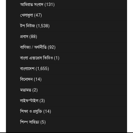
প্রথমবার চট্টগ্রাম সফরে আসছেন তারেক রহমান।
আমিরাত সংবাদ
(131)
1
আগামী…
খেলাধুলা
(47)
আন্তর্জাতিক
টপ নিউজ
সৌদি, তুরস্ক ও পাকিস্তানের মধ্যে প্রতিরক্ষা চুক্তি
টপ নিউজ
(1,538)
সই হচ্ছে আজ
প্রবাস
(88)
August 7, 2026
ঢাকা, ৭ আগস্ট, ২০২৬ (বাসস) : সৌদি আরব, তুরস্ক ও
বাণিজ্য / অর্থনীতি
(92)
2
পাকিস্তান শুক্রবার জেদ্দায় একটি যৌথ…
বাংলা এক্সপ্রেস ভিডিও
(1)
টপ নিউজ
বাংলাদেশ
‘ফ্যামিলি কার্ড’ কর্মসূচির উদ্বোধন আগামী ১৬
বাংলাদেশ
(1,655)
আগস্ট : সমাজকল্যাণ মন্ত্রী
বিনোদন
(14)
August 7, 2026
সমাজকল্যাণ মন্ত্রী অধ্যাপক ডা. এ জেড এম জাহিদ হোসেন
মতামত
(2)
3
বলেছেন, আগামী ১৬ আগস্ট চলতি ২০২৬-২৭…
লাইফস্টাইল
(3)
টপ নিউজ
বাংলাদেশ
বিশেষ সংবাদ
সরকারের পাঁচ মন্ত্রণালয় ও দপ্তরে নতুন সচিব
শিক্ষা ও প্রযুক্তি
(14)
নিয়োগ
শিল্প সাহিত্য
(5)
August 7, 2026
দেশের তিনটি মন্ত্রণালয় ও দুইটি দপ্তরে নতুন সচিব নিয়োগ