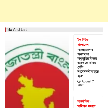
Tile And List
টপ নিউজ
বাংলাদেশ
‘বাংলাদেশের
জনগণের
অনুভূতির বিষয়ে
ভারতকে আরও
বেশি
সংবেদনশীল হতে
হবে’
August 7,
2026
আন্তর্জাতিক
আমিরাত সংবাদ