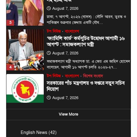
August 7, 2026
সমাজকল্যাণ মন্ত্রী অধ্যাপক ডা. এ জেড এম জাহিদ হোসেন
4
বলেছেন, আগামী ১৬ আগস্ট চলতি ২০২৬-২৭…
টপ নিউজ
বাংলাদেশ
বিশেষ সংবাদ
সরকারের পাঁচ মন্ত্রণালয় ও দপ্তরে নতুন সচিব
নিয়োগ
August 7, 2026
দেশের তিনটি মন্ত্রণালয় ও দুইটি দপ্তরে নতুন সচিব নিয়োগ
5
দিয়েছে সরকার। আজ (বৃহস্পতিবার) এ সংক্রান্ত…
টপ নিউজ
বাংলাদেশ
বিশেষ সংবাদ
চিকিৎসক সমাবেশের উদ্বোধন করলেন
প্রধানমন্ত্রী
August 8, 2026
ডক্টরস এসোসিয়েশন অব বাংলাদেশ (ড্যাব) এর ৩৭ তম
প্রতিষ্ঠাবার্ষিকী উপলক্ষে চিকিৎসক সমাবেশের উদ্বোধন
1
করেছেন প্রধানমন্ত্রী…
View More
টপ নিউজ
বাংলাদেশ
বিশেষ সংবাদ
প্রধানমন্ত্রীকে বরণে প্রস্তুত চট্টগ্রাম, নেতাকর্মীরা
English News
(42)
উজ্জীবিত