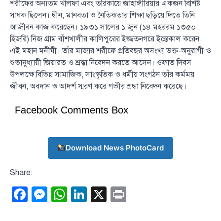
শরীফের অন্যতম খলিফা এবং তরিকায়ে জাহাঙ্গীরিয়ার একজন বিশিষ্ট
সাধক ছিলেন। দ্বীন, মানবতা ও নৈতিকতার শিক্ষা ছড়িয়ে দিতে তিনি
আজীবন কাজ করেছেন। ১৯৩১ সালের ১ জুন (১৪ মহররম ১৩৫০
হিজরি) নিজ গ্রাম বাঁশখালীর কালিপুরের ইজ্জতনগরে ইন্তেকাল করেন
এই মহান মনীষী। তাঁর মাজার শরীফে প্রতিবছর অসংখ্য ভক্ত-অনুরাগী ও
শুভানুধ্যায়ী জিয়ারত ও শ্রদ্ধা নিবেদন করতে আসেন। ওফাত দিবস
উপলক্ষে বিভিন্ন সামাজিক, সাংস্কৃতিক ও ধর্মীয় সংগঠন তাঁর কর্মময়
জীবন, অবদান ও আদর্শ স্মরণ করে গভীর শ্রদ্ধা নিবেদন করেছে।
Facebook Comments Box
Download News PhotoCard
Share:
Facebook
Messenger
WhatsApp
LinkedIn
X
Print