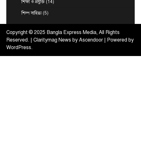
শিক্ষা ও প্রযুক্তি
(14)
August 7, 2026
শিল্প সাহিত্য
(5)
দেশের তিনটি মন্ত্রণালয় ও দুইটি দপ্তরে নতুন সচিব নিয়োগ
5
দিয়েছে সরকার। আজ (বৃহস্পতিবার) এ সংক্রান্ত…
Copyright © 2025 Bangla Express Media, All Rights
Reserved. | Claritymag News by
Ascendoor
| Powered by
WordPress
.