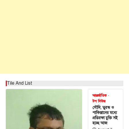
Tile And List
আন্তর্জাতিক
টপ নিউজ
সৌদি, তুরস্ক ও
পাকিস্তানের মধ্যে
প্রতিরক্ষা চুক্তি সই
হচ্ছে আজ