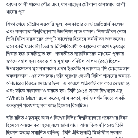
জাফর আলী খানের পৌত্র এবং খান বাহাদুর মৌলানা আনওয়ার আলী
খানের পুত্র।
শিক্ষা শেষে চট্টগ্রাম সরকারি স্কুল, কলকাতার সেন্ট জেভিয়ার্স কলেজ
এবং কলকাতা বিশ্ববিদ্যালয়ে উচ্চশিক্ষা লাভ করেন। শিক্ষাজীবন শেষে
তিনি ব্রিটিশ সরকারের ডেপুটি কালেক্টর হিসেবে কর্মজীবন শুরু করেন।
তবে জাতীয়তাবাদী চিন্তা ও ব্রিটিশবিরোধী অবস্থানের কারণে ষড়যন্ত্রের
শিকার হয়ে চাকরিচ্যুত হন। পরবর্তীতে ন্যায়বিচারের মাধ্যমে পুনরায়
স্বপদে বহাল হন। হযরত শাহ মুহাম্মদ বদিউল আলম (রহ.) ছিলেন
উপমহাদেশের মুসলমানদের প্রথম ইংরেজি সংবাদপত্র “দি মোহামেডান
অবজারভার”-এর সম্পাদক। তাঁর ক্ষুরধার লেখনী ব্রিটিশ শাসনের অন্যায়-
অবিচারের বিরুদ্ধে সোচ্চার ছিল। এ কারণে পত্রিকাটি বন্ধ করে দেওয়া হয়
এবং তাঁকে কারাবরণও করতে হয়। তিনি ১৯১৪ সালে বিশ্বখ্যাত গ্রন্থ
“What is Man” রচনা করেন, যা মানবতা, ধর্ম ও দর্শন বিষয়ে একটি
গুরুত্বপূর্ণ গবেষণামূলক কাজ হিসেবে বিবেচিত।
তাঁর রচিত গ্রন্থসমূহ আজও বিশ্বের বিভিন্ন বিশ্ববিদ্যালয়ে গবেষণার বিষয়
হিসেবে অধ্যয়ন করা হচ্ছে বলে জানা যায়। আধ্যাত্মিক জীবনেও তিনি
ছিলেন অত্যন্ত সম্মানিত ব্যক্তিত্ব। তিনি ঐতিহ্যবাহী মির্জাখীল দরবার