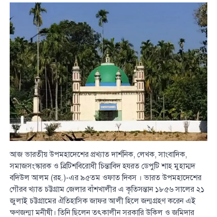
আজ ভারতীয় উপমহাদেশের প্রখ্যাত দার্শনিক, লেখক, সাংবাদিক,
সমাজসংস্কারক ও ব্রিটিশবিরোধী চিন্তাবিদ হযরত ডেপুটি শাহ মুহাম্মদ
বদিউল আলম (রহ.)-এর ৯৫তম ওফাত দিবস । ভারত উপমহাদেশের
গৌরব খ্যাত চট্টগ্রাম জেলার বাঁশখালীর এ কৃতিসন্তান ১৮৫৬ সালের ২১
জুলাই চট্টগ্রামের ঐতিহাসিক জাফর আলী হিলে জন্মগ্রহণ করেন এই
ক্ষণজন্মা মনীষী। তিনি ছিলেন তৎকালীন সরকারি উকিল ও জমিদার