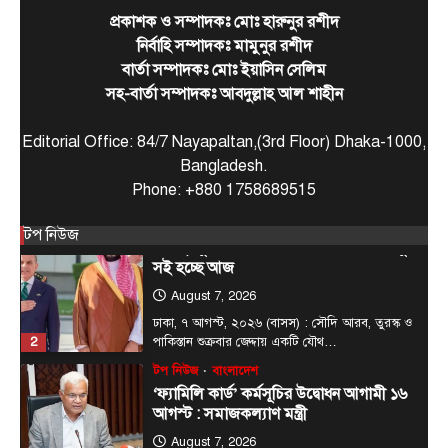
বাংলাদেশের জনগণের অনুভূতি ও সংবেদনশীলতার বিষয়ে
প্রকাশক ও সম্পাদকঃ মোঃ হারুনুর রশীদ
5
ভারতকে আরও বেশি…
নির্বাহি সম্পাদকঃ মামুনুর রশীদ
টপ নিউজ
বাংলাদেশ
বিশেষ সংবাদ
বার্তা সম্পাদকঃ মোঃ ইয়াসিন সেলিম
প্রধানমন্ত্রীকে বরণে প্রস্তুত চট্টগ্রাম, নেতাকর্মীরা
সহ-বার্তা সম্পাদকঃ আবদুল্লাহ আল শাহীন
উজ্জীবিত
August 8, 2026
Editorial Office: 84/7 Nayapaltan,(3rd Floor) Dhaka-1000,
চট্টগ্রাম, (বাসস) : প্রধানমন্ত্রী হিসেবে দায়িত্ব গ্রহণের পর
Bangladesh.
প্রথমবার চট্টগ্রাম সফরে আসছেন তারেক রহমান।
Phone: +880 1758689515
1
আগামী…
আন্তর্জাতিক
টপ নিউজ
টপ নিউজ
সৌদি, তুরস্ক ও পাকিস্তানের মধ্যে প্রতিরক্ষা চুক্তি
সই হচ্ছে আজ
August 7, 2026
ঢাকা, ৭ আগস্ট, ২০২৬ (বাসস) : সৌদি আরব, তুরস্ক ও
2
পাকিস্তান শুক্রবার জেদ্দায় একটি যৌথ…
টপ নিউজ
বাংলাদেশ
‘ফ্যামিলি কার্ড’ কর্মসূচির উদ্বোধন আগামী ১৬
আগস্ট : সমাজকল্যাণ মন্ত্রী
August 7, 2026