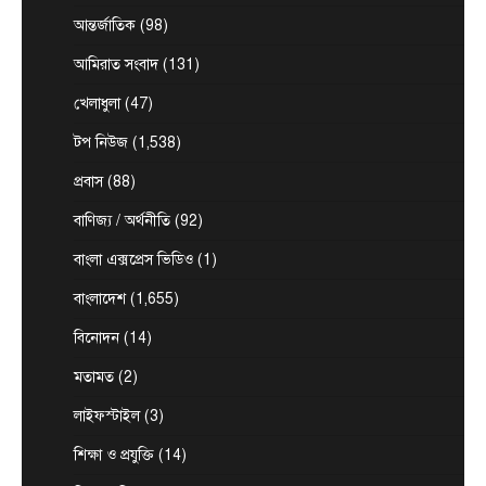
August 8, 2026
আন্তর্জাতিক
(98)
চট্টগ্রাম, (বাসস) : প্রধানমন্ত্রী হিসেবে দায়িত্ব গ্রহণের পর
প্রথমবার চট্টগ্রাম সফরে আসছেন তারেক রহমান।
আমিরাত সংবাদ
(131)
1
আগামী…
খেলাধুলা
(47)
আন্তর্জাতিক
টপ নিউজ
সৌদি, তুরস্ক ও পাকিস্তানের মধ্যে প্রতিরক্ষা চুক্তি
টপ নিউজ
(1,538)
সই হচ্ছে আজ
প্রবাস
(88)
August 7, 2026
ঢাকা, ৭ আগস্ট, ২০২৬ (বাসস) : সৌদি আরব, তুরস্ক ও
বাণিজ্য / অর্থনীতি
(92)
2
পাকিস্তান শুক্রবার জেদ্দায় একটি যৌথ…
বাংলা এক্সপ্রেস ভিডিও
(1)
টপ নিউজ
বাংলাদেশ
‘ফ্যামিলি কার্ড’ কর্মসূচির উদ্বোধন আগামী ১৬
বাংলাদেশ
(1,655)
আগস্ট : সমাজকল্যাণ মন্ত্রী
বিনোদন
(14)
August 7, 2026
সমাজকল্যাণ মন্ত্রী অধ্যাপক ডা. এ জেড এম জাহিদ হোসেন
মতামত
(2)
3
বলেছেন, আগামী ১৬ আগস্ট চলতি ২০২৬-২৭…
লাইফস্টাইল
(3)
টপ নিউজ
বাংলাদেশ
বিশেষ সংবাদ
সরকারের পাঁচ মন্ত্রণালয় ও দপ্তরে নতুন সচিব
শিক্ষা ও প্রযুক্তি
(14)
নিয়োগ