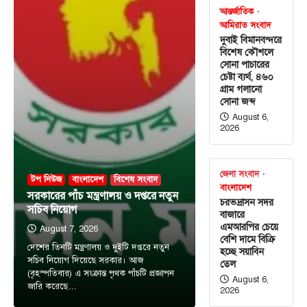
আন্তর্জাতিক
আমিরাত সংবাদ
দুবাই বিমানবন্দরে
বিশেষ কৌশলে
সোনা পাচারের
চেষ্টা ব্যর্থ, ৪৬০
গ্রাম গলানো
সোনা জব্দ
August 6,
2026
জেলা সংবাদ
টপ নিউজ
বাংলাদেশ
বিশেষ সংবাদ
বাংলাদেশ
সরকারের পাঁচ মন্ত্রণালয় ও দপ্তরে নতুন
চরভদ্রাসন সদর
সচিব নিয়োগ
বাজারে
এমআরপির চেয়ে
August 7, 2026
বেশি দামে বিক্রি
দেশের তিনটি মন্ত্রণালয় ও দুইটি দপ্তরে নতুন
হচ্ছে সয়াবিন
সচিব নিয়োগ দিয়েছে সরকার। আজ
তেল
(বৃহস্পতিবার) এ সংক্রান্ত পৃথক পাঁচটি প্রজ্ঞাপন
August 6,
জারি করেছে…
2026