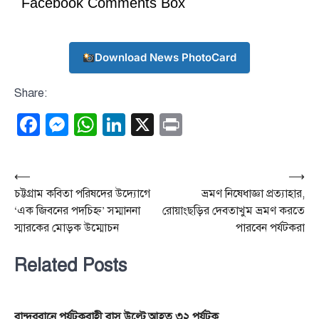
Facebook Comments Box
Download News PhotoCard
Share:
Facebook
Messenger
WhatsApp
LinkedIn
X
Print
Post
⟵
⟶
চট্টগ্রাম কবিতা পরিষদের উদ্যোগে
ভ্রমণ নিষেধাজ্ঞা প্রত্যাহার,
navigation
‘এক জিবনের পদচিহ্ন’ সম্মাননা
রোয়াংছ‌ড়ির দেবতাখুম ভ্রমণ করতে
স্মারকের মোড়ক উম্মোচন
পারবেন পর্যটকরা
Related Posts
বান্দরবানে পর্যটকবাহী বাস উল্টে আহত ৩২ পর্যটক