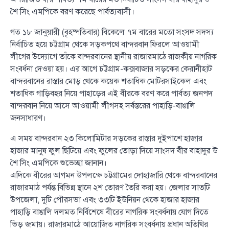
শৈ সিং এমপিকে বরণ করেছে পার্বত্যবাসী।
গত ১৮ জানুয়ারী (বৃহষ্পতিবার) বিকেলে ৭ম বারের মতো সংসদ সদস্য
নির্বাচিত হয়ে চট্টগ্রাম থেকে সড়কপথে বান্দরবান ফিরলে আওয়ামী
লীগের উদ্যোগে তাঁকে বান্দরবানের স্থানীয় রাজারমাঠে রাজকীয় নাগরিক
সংবর্ধনা দেওয়া হয়। এর আগে চট্টগ্রাম-কক্সবাজার সড়কের কেরানীহাট
বান্দরবানের রাস্তার মোড় থেকে কয়েক শতাধিক মোটরসাইকেল এবং
শতাধিক গাড়িবহর নিয়ে পাহাড়ের এই বীরকে বরণ করে পার্বত্য জনপদ
বান্দরবান নিয়ে আসে আওয়ামী লীগসহ সর্বস্তরের পাহাড়ি-বাঙালি
জনসাধারণ।
এ সময় বান্দরবান ২৩ কিলোমিটার সড়কের রাস্তার দুইপাশে হাজার
হাজার মানুষ ফুল ছিটিয়ে এবং ফুলের তোড়া দিয়ে সাংসদ বীর বাহাদুর উ
শৈ সিং এমপিকে শুভেচ্ছা জানান।
এদিকে বীরের আগমন উপলক্ষে চট্টগ্রামের দোহাজারি থেকে বান্দরবানের
রাজারমাঠ পর্যন্ত বিভিন্ন স্থানে ২শ তোরণ তৈরি করা হয়। জেলার সাতটি
উপজেলা, দুটি পৌরসভা এবং ৩৩টি ইউনিয়ন থেকে হাজার হাজার
পাহাড়ি বাঙালি দলমত নির্বিশেষে বীরের নাগরিক সংবর্ধনায় যোগ দিতে
ভিড় জমায়। রাজারমাঠে আয়োজিত নাগরিক সংবর্ধনায় প্রধান অতিথির