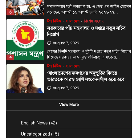
সমাজকল্যাণ মন্ত্রী অধ্যাপক ডা. এ জেড এম জাহিদ হোসেন
3
বলেছেন, আগামী ১৬ আগস্ট চলতি ২০২৬-২৭…
টপ নিউজ
বাংলাদেশ
বিশেষ সংবাদ
সরকারের পাঁচ মন্ত্রণালয় ও দপ্তরে নতুন সচিব
নিয়োগ
August 7, 2026
দেশের তিনটি মন্ত্রণালয় ও দুইটি দপ্তরে নতুন সচিব নিয়োগ
4
দিয়েছে সরকার। আজ (বৃহস্পতিবার) এ সংক্রান্ত…
টপ নিউজ
বাংলাদেশ
‘বাংলাদেশের জনগণের অনুভূতির বিষয়ে
ভারতকে আরও বেশি সংবেদনশীল হতে হবে’
August 7, 2026
পররাষ্ট্র প্রতিমন্ত্রী শামা ওবায়েদ ইসলাম বলেছেন,
বাংলাদেশের জনগণের অনুভূতি ও সংবেদনশীলতার বিষয়ে
View More
5
ভারতকে আরও বেশি…
টপ নিউজ
বাংলাদেশ
বিশেষ সংবাদ
English News
(42)
প্রধানমন্ত্রীকে বরণে প্রস্তুত চট্টগ্রাম, নেতাকর্মীরা
উজ্জীবিত
Uncategorized
(15)