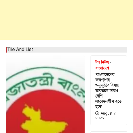
Tile And List
টপ নিউজ
বাংলাদেশ
‘বাংলাদেশের
জনগণের
অনুভূতির বিষয়ে
ভারতকে আরও
বেশি
সংবেদনশীল হতে
হবে’
August 7,
2026