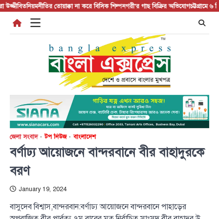
Skip
জ্জীবিত
নিয়মনীতির তোয়াক্কা না করে বিসিক শিল্পনগরী’র গাছ বিক্রির অভিযোগ
চট্টগ্রামে ৬ দিনে 
to
content
জেলা সংবাদ
টপ নিউজ
বাংলাদেশ
বর্ণাঢ্য আয়োজনে বান্দরবানে বীর বাহাদুরকে
বরণ
January 19, 2024
বাসুদেব বিশ্বাস,বান্দরবান:বর্ণাঢ্য আয়োজনে বান্দরবানে পাহাড়ের
অপরাজিত বীর পার্বত্য ৭ম বারের মত নির্বাচিত সাংসদ বীর বাহাদুর উ