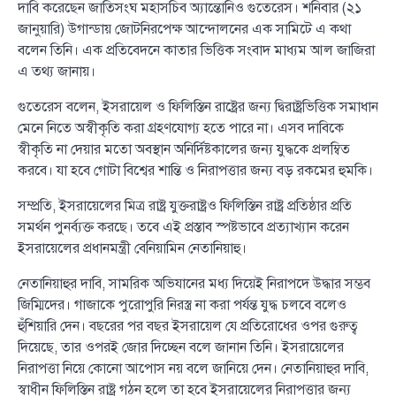
দাবি করেছেন জাতিসংঘ মহাসচিব অ্যান্তোনিও গুতেরেস। শনিবার (২১
জানুয়ারি) উগান্ডায় জোটনিরপেক্ষ আন্দোলনের এক সামিটে এ কথা
বলেন তিনি। এক প্রতিবেদনে কাতার ভিত্তিক সংবাদ মাধ্যম আল জাজিরা
এ তথ্য জানায়।
গুতেরেস বলেন, ইসরায়েল ও ফিলিস্তিন রাষ্ট্রের জন্য দ্বিরাষ্ট্রভিত্তিক সমাধান
মেনে নিতে অস্বীকৃতি করা গ্রহণযোগ্য হতে পারে না। এসব দাবিকে
স্বীকৃতি না দেয়ার মতো অবস্থান অনির্দিষ্টকালের জন্য যুদ্ধকে প্রলম্বিত
করবে। যা হবে গোটা বিশ্বের শান্তি ও নিরাপত্তার জন্য বড় রকমের হুমকি।
সম্প্রতি, ইসরায়েলের মিত্র রাষ্ট্র যুক্তরাষ্ট্রও ফিলিস্তিন রাষ্ট্র প্রতিষ্ঠার প্রতি
সমর্থন পুনর্ব্যক্ত করছে। তবে এই প্রস্তাব স্পষ্টভাবে প্রত্যাখ্যান করেন
ইসরায়েলের প্রধানমন্ত্রী বেনিয়ামিন নেতানিয়াহু।
নেতানিয়াহুর দাবি, সামরিক অভিযানের মধ্য দিয়েই নিরাপদে উদ্ধার সম্ভব
জিম্মিদের। গাজাকে পুরোপুরি নিরস্ত্র না করা পর্যন্ত যুদ্ধ চলবে বলেও
হুঁশিয়ারি দেন। বছরের পর বছর ইসরায়েল যে প্রতিরোধের ওপর গুরুত্ব
দিয়েছে, তার ওপরই জোর দিচ্ছেন বলে জানান তিনি। ইসরায়েলের
নিরাপত্তা নিয়ে কোনো আপোস নয় বলে জানিয়ে দেন। নেতানিয়াহুর দাবি,
স্বাধীন ফিলিস্তিন রাষ্ট্র গঠন হলে তা হবে ইসরায়েলের নিরাপত্তার জন্য