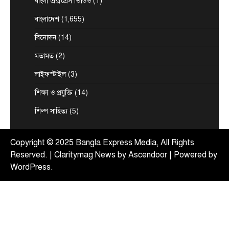
বাংলা এক্সপ্রেস ভিডিও
(1)
‘ফ্যামিলি কার্ড’ কর্মসূচির উদ্বোধন আগামী ১৬
বাংলাদেশ
(1,655)
আগস্ট : সমাজকল্যাণ মন্ত্রী
August 7, 2026
বিনোদন
(14)
সমাজকল্যাণ মন্ত্রী অধ্যাপক ডা. এ জেড এম জাহিদ হোসেন
মতামত
(2)
3
বলেছেন, আগামী ১৬ আগস্ট চলতি ২০২৬-২৭…
টপ নিউজ
বাংলাদেশ
বিশেষ সংবাদ
লাইফস্টাইল
(3)
সরকারের পাঁচ মন্ত্রণালয় ও দপ্তরে নতুন সচিব
শিক্ষা ও প্রযুক্তি
(14)
নিয়োগ
August 7, 2026
শিল্প সাহিত্য
(5)
দেশের তিনটি মন্ত্রণালয় ও দুইটি দপ্তরে নতুন সচিব নিয়োগ
4
দিয়েছে সরকার। আজ (বৃহস্পতিবার) এ সংক্রান্ত…
Copyright © 2025 Bangla Express Media, All Rights
টপ নিউজ
বাংলাদেশ
Reserved. | Claritymag News by
Ascendoor
| Powered by
‘বাংলাদেশের জনগণের অনুভূতির বিষয়ে
WordPress
.
ভারতকে আরও বেশি সংবেদনশীল হতে হবে’
August 7, 2026
পররাষ্ট্র প্রতিমন্ত্রী শামা ওবায়েদ ইসলাম বলেছেন,
বাংলাদেশের জনগণের অনুভূতি ও সংবেদনশীলতার বিষয়ে
5
ভারতকে আরও বেশি…