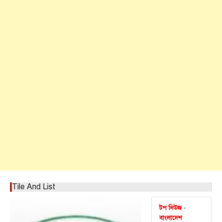
Tile And List
টপ নিউজ
বাংলাদেশ