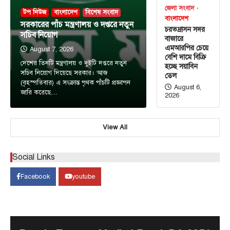
জেলা সংবাদ
টপ নিউজ
বাংলাদেশ
বিশেষ সংবাদ
বাংলাদেশ
সরকারের পাঁচ মন্ত্রণালয় ও দপ্তরে নতুন
চরভদ্রাসন সদর
সচিব নিয়োগ
বাজারে
এমআরপির চেয়ে
August 7, 2026
বেশি দামে বিক্রি
দেশের তিনটি মন্ত্রণালয় ও দুইটি দপ্তরে নতুন
হচ্ছে সয়াবিন
সচিব নিয়োগ দিয়েছে সরকার। আজ
তেল
(বৃহস্পতিবার) এ সংক্রান্ত পৃথক পাঁচটি প্রজ্ঞাপন
August 6,
জারি করেছে…
2026
View All
টপ নিউজ
বাংলাদেশ
‘ফ্যামিলি কার্ড’ কর্মসূচির উদ্বোধন আগামী ১৬
আগস্ট : সমাজকল্যাণ মন্ত্রী
Social Links
August 7, 2026
Facebook
youtube
সমাজকল্যাণ মন্ত্রী অধ্যাপক ডা. এ জেড এম জাহিদ হোসেন
3
বলেছেন, আগামী ১৬ আগস্ট চলতি ২০২৬-২৭…
টপ নিউজ
বাংলাদেশ
বিশেষ সংবাদ
সরকারের পাঁচ মন্ত্রণালয় ও দপ্তরে নতুন সচিব
নিয়োগ