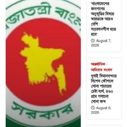
‘বাংলাদেশের
জনগণের
অনুভূতির বিষয়ে
ভারতকে আরও
বেশি
সংবেদনশীল হতে
হবে’
August 7,
2026
আন্তর্জাতিক
আমিরাত সংবাদ
দুবাই বিমানবন্দরে
বিশেষ কৌশলে
সোনা পাচারের
চেষ্টা ব্যর্থ, ৪৬০
গ্রাম গলানো
সোনা জব্দ
August 6,
2026