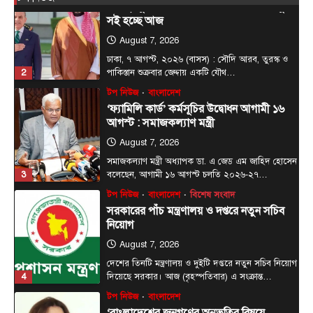
সৌদি, তুরস্ক ও পাকিস্তানের মধ্যে প্রতিরক্ষা চুক্তি
সই হচ্ছে আজ
August 7, 2026
ঢাকা, ৭ আগস্ট, ২০২৬ (বাসস) : সৌদি আরব, তুরস্ক ও
2
পাকিস্তান শুক্রবার জেদ্দায় একটি যৌথ…
টপ নিউজ
বাংলাদেশ
‘ফ্যামিলি কার্ড’ কর্মসূচির উদ্বোধন আগামী ১৬
আগস্ট : সমাজকল্যাণ মন্ত্রী
August 7, 2026
সমাজকল্যাণ মন্ত্রী অধ্যাপক ডা. এ জেড এম জাহিদ হোসেন
3
বলেছেন, আগামী ১৬ আগস্ট চলতি ২০২৬-২৭…
টপ নিউজ
বাংলাদেশ
বিশেষ সংবাদ
সরকারের পাঁচ মন্ত্রণালয় ও দপ্তরে নতুন সচিব
নিয়োগ
August 7, 2026
দেশের তিনটি মন্ত্রণালয় ও দুইটি দপ্তরে নতুন সচিব নিয়োগ
4
দিয়েছে সরকার। আজ (বৃহস্পতিবার) এ সংক্রান্ত…
টপ নিউজ
বাংলাদেশ
‘বাংলাদেশের জনগণের অনুভূতির বিষয়ে