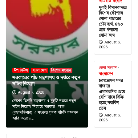
আমিরাত সংবাদ
দুবাই বিমানবন্দরে
বিশেষ কৌশলে
সোনা পাচারের
চেষ্টা ব্যর্থ, ৪৬০
গ্রাম গলানো
সোনা জব্দ
August 6,
2026
জেলা সংবাদ
টপ নিউজ
বাংলাদেশ
বিশেষ সংবাদ
বাংলাদেশ
সরকারের পাঁচ মন্ত্রণালয় ও দপ্তরে নতুন
চরভদ্রাসন সদর
সচিব নিয়োগ
বাজারে
এমআরপির চেয়ে
August 7, 2026
টপ নিউজ
বাংলাদেশ
বেশি দামে বিক্রি
দেশের তিনটি মন্ত্রণালয় ও দুইটি দপ্তরে নতুন
‘ফ্যামিলি কার্ড’ কর্মসূচির উদ্বোধন আগামী ১৬
হচ্ছে সয়াবিন
সচিব নিয়োগ দিয়েছে সরকার। আজ
আগস্ট : সমাজকল্যাণ মন্ত্রী
তেল
(বৃহস্পতিবার) এ সংক্রান্ত পৃথক পাঁচটি প্রজ্ঞাপন
August 6,
August 7, 2026
জারি করেছে…
2026
সমাজকল্যাণ মন্ত্রী অধ্যাপক ডা. এ জেড এম জাহিদ হোসেন
3
বলেছেন, আগামী ১৬ আগস্ট চলতি ২০২৬-২৭…