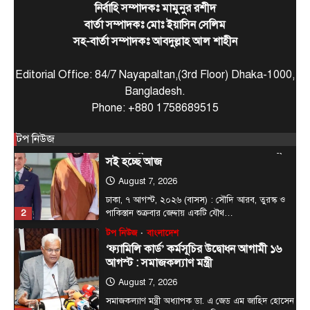
1
আগামী…
নির্বাহি সম্পাদকঃ মামুনুর রশীদ
বার্তা সম্পাদকঃ মোঃ ইয়াসিন সেলিম
আন্তর্জাতিক
টপ নিউজ
সৌদি, তুরস্ক ও পাকিস্তানের মধ্যে প্রতিরক্ষা চুক্তি
সহ-বার্তা সম্পাদকঃ আবদুল্লাহ আল শাহীন
সই হচ্ছে আজ
Editorial Office: 84/7 Nayapaltan,(3rd Floor) Dhaka-1000,
August 7, 2026
Bangladesh.
ঢাকা, ৭ আগস্ট, ২০২৬ (বাসস) : সৌদি আরব, তুরস্ক ও
2
পাকিস্তান শুক্রবার জেদ্দায় একটি যৌথ…
Phone: +880 1758689515
টপ নিউজ
বাংলাদেশ
টপ নিউজ
‘ফ্যামিলি কার্ড’ কর্মসূচির উদ্বোধন আগামী ১৬
আগস্ট : সমাজকল্যাণ মন্ত্রী
August 7, 2026
সমাজকল্যাণ মন্ত্রী অধ্যাপক ডা. এ জেড এম জাহিদ হোসেন
3
বলেছেন, আগামী ১৬ আগস্ট চলতি ২০২৬-২৭…
টপ নিউজ
বাংলাদেশ
বিশেষ সংবাদ
সরকারের পাঁচ মন্ত্রণালয় ও দপ্তরে নতুন সচিব
নিয়োগ
August 7, 2026
দেশের তিনটি মন্ত্রণালয় ও দুইটি দপ্তরে নতুন সচিব নিয়োগ
4
দিয়েছে সরকার। আজ (বৃহস্পতিবার) এ সংক্রান্ত…