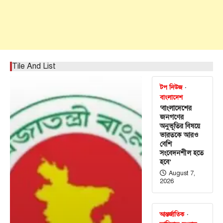
Tile And List
টপ নিউজ
বাংলাদেশ
‘বাংলাদেশের
জনগণের
অনুভূতির বিষয়ে
ভারতকে আরও
বেশি
সংবেদনশীল হতে
হবে’
August 7,
2026
আন্তর্জাতিক