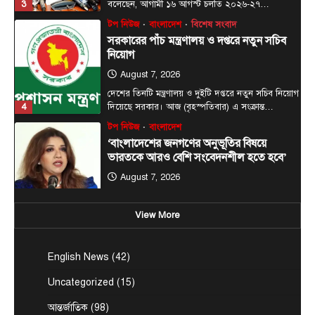
টপ নিউজ
বাংলাদেশ
‘বাংলাদেশের জনগণের অনুভূতির বিষয়ে
ভারতকে আরও বেশি সংবেদনশীল হতে হবে’
August 7, 2026
পররাষ্ট্র প্রতিমন্ত্রী শামা ওবায়েদ ইসলাম বলেছেন,
বাংলাদেশের জনগণের অনুভূতি ও সংবেদনশীলতার বিষয়ে
5
ভারতকে আরও বেশি…
টপ নিউজ
বাংলাদেশ
বিশেষ সংবাদ
প্রধানমন্ত্রীকে বরণে প্রস্তুত চট্টগ্রাম, নেতাকর্মীরা
উজ্জীবিত
August 8, 2026
চট্টগ্রাম, (বাসস) : প্রধানমন্ত্রী হিসেবে দায়িত্ব গ্রহণের পর
View More
প্রথমবার চট্টগ্রাম সফরে আসছেন তারেক রহমান।
1
আগামী…
আন্তর্জাতিক
টপ নিউজ
English News
(42)
সৌদি, তুরস্ক ও পাকিস্তানের মধ্যে প্রতিরক্ষা চুক্তি
সই হচ্ছে আজ
Uncategorized
(15)
August 7, 2026
আন্তর্জাতিক
(98)