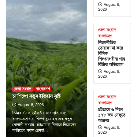
August 8,
2026
জেলা সংবাদ
বাংলাদেশ
নিয়মনীতির
তোয়াক্কা না করে
বিসিক
শিল্পনগরী’র গাছ
বিক্রির অভিযোগ
August 8,
2026
জেলা সংবাদ
বাংলাদেশ
চা শিল্পে নতুন ইতিহাস সৃষ্টি
জেলা সংবাদ
বাংলাদেশ
August 8, 2026
চট্টগ্রামে ৬ দিনে
তিমির বনিক, মৌলভীবাজার প্রতিনিধি:
১৭৮ জন ডেঙ্গুতে
বাংলাদেশের চা শিল্পে যুক্ত হল এক নতুন
আক্রান্ত
সোনালী অধ্যায়। চট্টগ্রাম চা নিলামে নিজেদের
August 8,
অতীতের সকল রেকর্ড…
2026