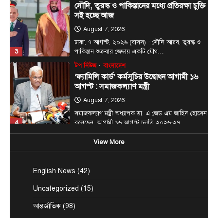
টপ নিউজ
বাংলাদেশ
‘ফ্যামিলি কার্ড’ কর্মসূচির উদ্বোধন আগামী ১৬
আগস্ট : সমাজকল্যাণ মন্ত্রী
August 7, 2026
সমাজকল্যাণ মন্ত্রী অধ্যাপক ডা. এ জেড এম জাহিদ হোসেন
4
বলেছেন, আগামী ১৬ আগস্ট চলতি ২০২৬-২৭…
টপ নিউজ
বাংলাদেশ
বিশেষ সংবাদ
সরকারের পাঁচ মন্ত্রণালয় ও দপ্তরে নতুন সচিব
নিয়োগ
August 7, 2026
দেশের তিনটি মন্ত্রণালয় ও দুইটি দপ্তরে নতুন সচিব নিয়োগ
5
দিয়েছে সরকার। আজ (বৃহস্পতিবার) এ সংক্রান্ত…
View More
জেলা সংবাদ
টপ নিউজ
বাংলাদেশ
বিশেষ সংবাদ
প্রধানমন্ত্রী হিসাবে ২০ বছরের ব্যবধানে মা-
English News
(42)
ছেলের বাঁশখালী সফর
Uncategorized
(15)
August 8, 2026
এনামুল হক রাশেদী, চট্টগ্রামঃ ★ দুই দশক পর আবার
আন্তর্জাতিক
(98)
1
প্রধানমন্ত্রীর অপেক্ষায় বাঁশখালী—সেদিন ছিল জনতার ঢল,…