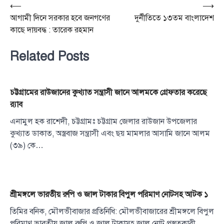
Post
⟵
⟶
আগামী দিনে সরকার হবে জনগণের
দুর্নীতিতে ১৩তম বাংলাদেশ
navigation
কাছে দায়বদ্ধ : তারেক রহমান
Related Posts
চট্টগ্রামের রাউজানের কুখ্যাত সন্ত্রাসী জানে আলমকে গ্রেফতার করেছে
র‌্যাব
এনামুল হক রাশেদী, চট্টগ্রামঃ চট্টগ্রাম জেলার রাউজান উপজেলার
কুখ্যাত ডাকাত, অস্ত্রবাজ সন্ত্রাসী এবং ছয় মামলার আসামি জানে আলম
(৩৯) কে…
শ্রীমঙ্গলে ভারতীয় রুপি ও জাল টাকার বিপুল পরিমাণ নোটসহ আটক ১
তিমির বনিক, মৌলভীবাজার প্রতিনিধি: মৌলভীবাজারের শ্রীমঙ্গলে বিপুল
পরিমাণ ভারতীয় জাল রুপি ও জাল টাকাসহ জাল নোট প্রস্তুতকারী