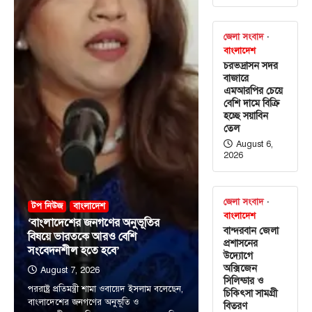
জেলা সংবাদ
বাংলাদেশ
চরভদ্রাসন সদর
বাজারে
এমআরপির চেয়ে
বেশি দামে বিক্রি
হচ্ছে সয়াবিন
তেল
August 6,
2026
জেলা সংবাদ
টপ নিউজ
বাংলাদেশ
বাংলাদেশ
‘বাংলাদেশের জনগণের অনুভূতির
বান্দরবান জেলা
বিষয়ে ভারতকে আরও বেশি
প্রশাসনের
সংবেদনশীল হতে হবে’
উদ্যোগে
অক্সিজেন
August 7, 2026
সিলিন্ডার ও
পররাষ্ট্র প্রতিমন্ত্রী শামা ওবায়েদ ইসলাম বলেছেন,
চিকিৎসা সামগ্রী
বাংলাদেশের জনগণের অনুভূতি ও
বিতরণ