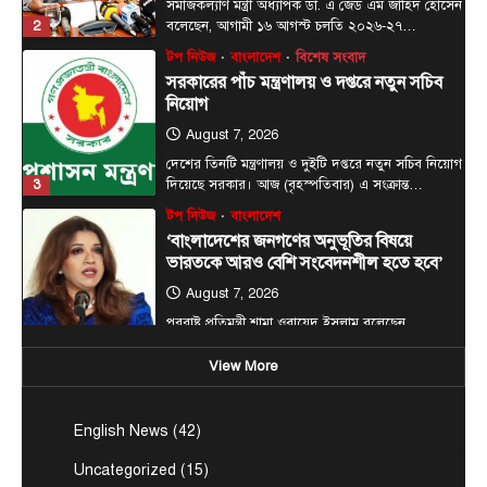
দেশের তিনটি মন্ত্রণালয় ও দুইটি দপ্তরে নতুন সচিব নিয়োগ
3
দিয়েছে সরকার। আজ (বৃহস্পতিবার) এ সংক্রান্ত…
টপ নিউজ
বাংলাদেশ
‘বাংলাদেশের জনগণের অনুভূতির বিষয়ে
ভারতকে আরও বেশি সংবেদনশীল হতে হবে’
August 7, 2026
পররাষ্ট্র প্রতিমন্ত্রী শামা ওবায়েদ ইসলাম বলেছেন,
বাংলাদেশের জনগণের অনুভূতি ও সংবেদনশীলতার বিষয়ে
4
ভারতকে আরও বেশি…
টপ নিউজ
বাংলাদেশ
রাজধানীর চারপাশের নদীদূষণ রোধে
কর্মপরিকল্পনার নির্দেশ প্রধানমন্ত্রীর
August 6, 2026
রাজধানী ঢাকার চারপাশের নদীদূষণ রোধে কর্মপরিকল্পনা
View More
তৈরির নির্দেশনা দিয়েছেন প্রধানমন্ত্রী তারেক রহমান। আজ
5
বৃহস্পতিবার (৬…
আন্তর্জাতিক
টপ নিউজ
English News
(42)
সৌদি, তুরস্ক ও পাকিস্তানের মধ্যে প্রতিরক্ষা চুক্তি
সই হচ্ছে আজ
Uncategorized
(15)