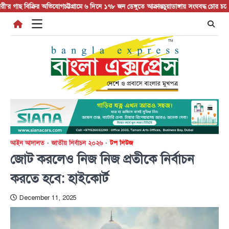
Skip
াছ বিক্রির অভিযোগ
চট্টগ্রামে ৬ দিনে ১৭৮ জন ডেঙ্গুতে আক্রান্ত
চুয়াডাঙ্গায় সংঘবদ্ধ চোর চক্রের ৬ স
to
content
আইন আদালত
জাতীয় নির্বাচন ২০২৬
টপ নিউজ
জোট করলেও নিজ নিজ প্রতীকে নির্বাচন
করতে হবে: হাইকোর্ট
December 11, 2025