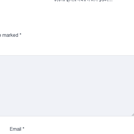
প্রধানমন্ত্রী
August 4, 2026
প্রধানমন্ত্রী তারেক র
সালের ৫ আগস্টের গণঅভ্
3
দেড় দশকেরও বেশি স
re marked
*
টপ নিউজ
বাংলাদেশ
ভিসা বাতিল হও
প্রবাসীর তথ্য পররাষ
আমিরাতের কর্তৃপক
পাঠিয়েছে দূতাবা
August 4, 2026
সংযুক্ত আরব আমিরাতে 
এসে স্বয়ংক্রিয়ভাবে ভ
4
হওয়া প্রবাসীদের আই
টপ নিউজ
বাংলাদেশ
ডিসেম্বরের মধ্যে ক
তালিকা প্রণয়নের 
প্রধানমন্ত্রীর
Email
*
August 4, 2026