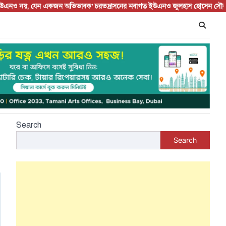
য়, যেন একজন অভিভাবক’ চরভদ্রাসনের নবাগত ইউএনও জুলহাস হোসেন সৌরভকে ঘিরে 
Search
Search