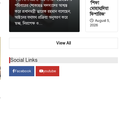
‘শিফা
⟶
পরিবারের শোকাহত সদস্যদের আশ্বস্ত
মোহাম্মদিয়া
করে প্রধানমন্ত্রী তারেক রহমান বলেছেন,
ফিশারিজ’
আইনের যথাযথ প্রক্রিয়া অনুসরণ করে
August 5,
স্বচ্ছ, নিরপেক্ষ ও…
2026
View All
Social Links
Facebook
youtube
ৎ
রাজনীতি
য় ঐক্য
্ষা করতে হবে: