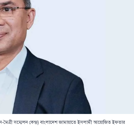
রে (চীন-মৈত্রী সম্মেলন কেন্দ্র) বাংলাদেশ জামায়াতে ইসলামী আয়োজিত ইফতার