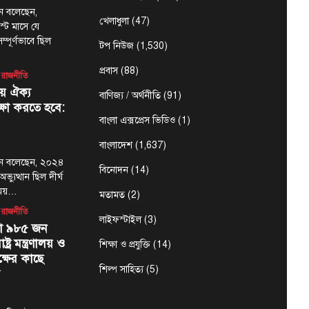
মান বলেছেন,
খেলাধুলা
(47)
্ট মাসে যে
্পূর্ণভাবে ছিল
টপ নিউজ
(1,530)
প্রবাস
(88)
রাজনীতি
য় ঐক্য
বাণিজ্য / অর্থনীতি
(91)
্ষা করতে হবে:
বাংলা এক্সপ্রেস ভিডিও
(1)
বাংলাদেশ
(1,637)
হমান বলেছেন, ২০২৪
বিনোদন
(14)
যুত্থান ছিল দীর্ঘ
ময়…
মতামত
(2)
রাজনীতি
লাইফস্টাইল
(3)
য়া ৯৮৫ জন
্ট্র মন্ত্রণালয় ও
শিক্ষা ও প্রযুক্তি
(14)
্ষের কাছে
শিল্প সাহিত্য
(5)
স