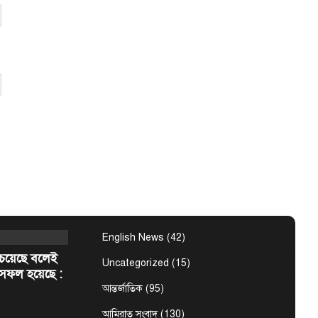
মান আগামী
ের মোট কৃষকদের
 স্বচ্ছভাবে
ংবাদ
টপ নিউজ
সাকার ইউএই
 সাথে সাক্ষাৎ
আরব
েন্ট
 ২০২৬ (WAM) —
ের (ইউএই)
শেখ মোহাম্মদ বিন…
English News
(42)
েয়েছে বলেই
Uncategorized
(15)
সফল হয়েছে :
আন্তর্জাতিক
(95)
আমিরাত সংবাদ
(130)