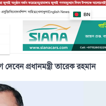
 অনুষ্ঠান বর্জন করেছেন
চুয়াডাঙ্গায় জুলাই গণঅভ্যুত্থান দিবস উপলক্ষে আলোচনা
ইউএনও ন
 প্রযুক্তি
বিনোদন
শিল্প সাহিত্য
খেলাধুলা
English News
BN
েবেন প্রধানমন্ত্রী তারেক রহমান