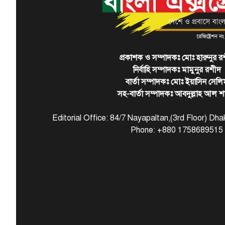
প্রকাশক ও সম্পাদকঃ মোঃ হারুনুর র
নির্বাহি সম্পাদকঃ মামুনুর রশীদ
বার্তা সম্পাদকঃ মোঃ ইয়াসিন সেলি
সহ-বার্তা সম্পাদকঃ আবদুল্লাহ আল শ
Editorial Office: 84/7 Nayapaltan,(3rd Floor) D
Phone: +880 1758689515