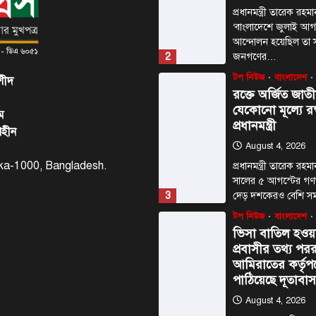
প্রধানমন্ত্রী তারেক রহ
‘বাংলাদেশে জুলাই আগস
আন্দোলন হয়েছিল তা সম
2
জনগণের…
টপ নিউজ
বাংলাদেশ
শীদ
রক্তে অর্জিত জাতী
যেকোনো মূল্যে রক
ম
প্রধানমন্ত্রী
াহীন
August 4, 2026
haka-1000, Bangladesh.
প্রধানমন্ত্রী তারেক র
সালের ৫ আগস্টের গণঅভ্
3
দেড় দশকেরও বেশি স
টপ নিউজ
বাংলাদেশ
ভিসা বাতিল হও
প্রবাসীর তথ্য পররাষ
আমিরাতের কর্তৃপক
পাঠিয়েছে দূতাবা
August 4, 2026