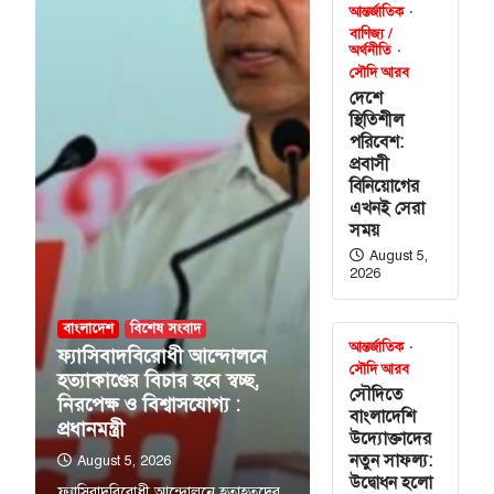
আন্তর্জাতিক
বাণিজ্য /
অর্থনীতি
সৌদি আরব
দেশে
স্থিতিশীল
পরিবেশ:
প্রবাসী
বিনিয়োগের
এখনই সেরা
সময়
August 5,
2026
বাংলাদেশ
বিশেষ সংবাদ
আন্তর্জাতিক
ফ্যাসিবাদবিরোধী আন্দোলনে
সৌদি আরব
হত্যাকাণ্ডের বিচার হবে স্বচ্ছ,
সৌদিতে
নিরপেক্ষ ও বিশ্বাসযোগ্য :
বাংলাদেশি
প্রধানমন্ত্রী
উদ্যোক্তাদের
নতুন সাফল্য:
August 5, 2026
উদ্বোধন হলো
ফ্যাসিবাদবিরোধী আন্দোলনে হতাহতদের