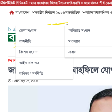
Skip
কিট সিন্ডিকেট দমনে সরকারের ‘জিরো টলারেন্স’
বিএনপি ও জামায়াতের শীর্ষ নেতারা জুলাই
to
বাংলাদেশ
জাতীয় নির্বাচন ২০২৬
আন্তর্জাতিক
লাইফস্টাইল
শিক্ষা ও
content
জেলা সংবাদ
আমিরাত সংবাদ
রাজনীতি
মধ্যপ্রাচ্য
বিশেষ সংবাদ
প্রবাস
টপ নিউজ
বাংলাদেশ
রাজনীতি
আইন আদালত
জামায়াতের ইফতার মাহফিলে যোগ দ
বাণিজ্য / অর্থনীতি
February 28, 2026