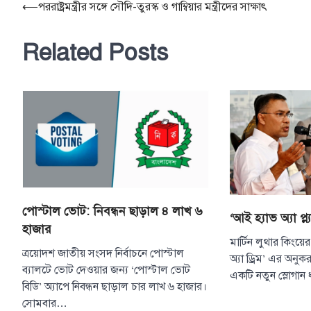
Post
⟵
পররাষ্ট্রমন্ত্রীর স‌ঙ্গে সৌ‌দি-তুরস্ক ও গা‌ম্বিয়ার মন্ত্রী‌দের সাক্ষাৎ
navigation
Related Posts
পোস্টাল ভোট: নিবন্ধন ছাড়াল ৪ লাখ ৬
‘আই হ্যাভ অ্যা প্ল্
হাজার
মার্টিন লুথার কিংয়ে
ত্রয়োদশ জাতীয় সংসদ নির্বাচনে পোস্টাল
অ্যা ড্রিম’ এর অনু
ব্যালটে ভোট দেওয়ার জন্য ‘পোস্টাল ভোট
একটি নতুন স্লোগান
বিডি’ অ্যাপে নিবন্ধন ছাড়াল চার লাখ ৬ হাজার।
সোমবার…