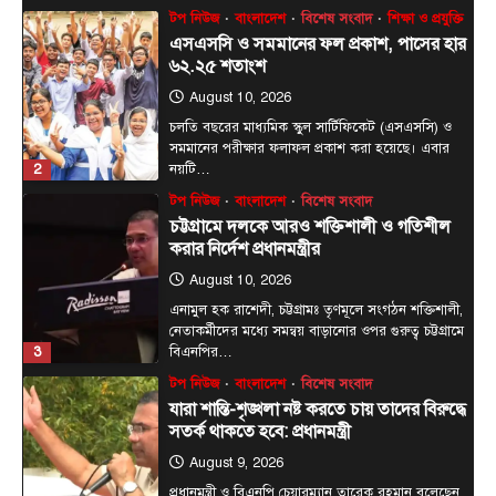
টপ নিউজ
বাংলাদেশ
বিশেষ সংবাদ
শিক্ষা ও প্রযুক্তি
এসএসসি ও সমমানের ফল প্রকাশ, পাসের হার
৬২.২৫ শতাংশ
August 10, 2026
চলতি বছরের মাধ্যমিক স্কুল সার্টিফিকেট (এসএসসি) ও
সমমানের পরীক্ষার ফলাফল প্রকাশ করা হয়েছে। এবার
2
নয়টি…
টপ নিউজ
বাংলাদেশ
বিশেষ সংবাদ
চট্টগ্রামে দলকে আরও শক্তিশালী ও গতিশীল
করার নির্দেশ প্রধানমন্ত্রীর
August 10, 2026
এনামুল হক রাশেদী, চট্টগ্রামঃ তৃণমূলে সংগঠন শক্তিশালী,
নেতাকর্মীদের মধ্যে সমন্বয় বাড়ানোর ওপর গুরুত্ব চট্টগ্রামে
3
বিএনপির…
টপ নিউজ
বাংলাদেশ
বিশেষ সংবাদ
যারা শান্তি-শৃঙ্খলা নষ্ট করতে চায় তাদের বিরুদ্ধে
সতর্ক থাকতে হবে: প্রধানমন্ত্রী
August 9, 2026
প্রধানমন্ত্রী ও বিএনপি চেয়ারম্যান তারেক রহমান বলেছেন,