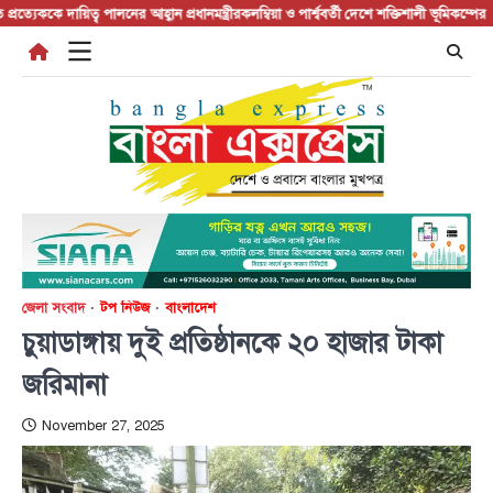
Skip
দায়িত্ব পালনের আহ্বান প্রধানমন্ত্রীর
কলম্বিয়া ও পার্শ্ববর্তী দেশে শক্তিশালী ভূমিকম্পের আঘাত
চুয
to
content
জেলা সংবাদ
টপ নিউজ
বাংলাদেশ
চুয়াডাঙ্গায় দুই প্রতিষ্ঠানকে ২০ হাজার টাকা
জরিমানা
November 27, 2025