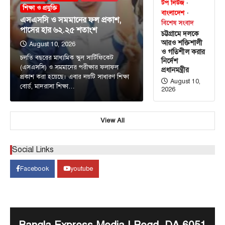
টপ নিউজ
শিক্ষা ও প্রযুক্তি
বাংলাদেশ
এসএসসি ও সমমানের ফল প্রকাশ,
বিশেষ সংবাদ
পাসের হার ৬২.২৫ শতাংশ
চট্টগ্রামে দলকে
আরও শক্তিশালী
August 10, 2026
ও গতিশীল করার
চলতি বছরের মাধ্যমিক স্কুল সার্টিফিকেট
নির্দেশ
(এসএসসি) ও সমমানের পরীক্ষার ফলাফল
প্রধানমন্ত্রীর
প্রকাশ করা হয়েছে। এবার নয়টি সাধারণ শিক্ষা
August 10,
বোর্ড, মাদরাসা শিক্ষা…
2026
View All
টপ নিউজ
বাংলাদেশ
বিশেষ সংবাদ
চট্টগ্রামে দলকে আরও শক্তিশালী ও গতিশীল
করার নির্দেশ প্রধানমন্ত্রীর
Social Links
August 10, 2026
Facebook
youtube
এনামুল হক রাশেদী, চট্টগ্রামঃ তৃণমূলে সংগঠন শক্তিশালী,
নেতাকর্মীদের মধ্যে সমন্বয় বাড়ানোর ওপর গুরুত্ব চট্টগ্রামে
3
বিএনপির…
টপ নিউজ
বাংলাদেশ
বিশেষ সংবাদ
যারা শান্তি-শৃঙ্খলা নষ্ট করতে চায় তাদের বিরুদ্ধে