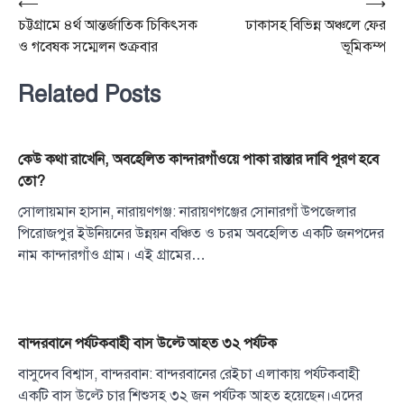
Post
⟵
⟶
চট্টগ্রামে ৪র্থ আন্তর্জাতিক চিকিৎসক
ঢাকাসহ বিভিন্ন অঞ্চলে ফের
navigation
ও গবেষক সম্মেলন শুক্রবার
ভূমিকম্প
Related Posts
কেউ কথা রাখেনি, অবহেলিত কান্দারগাঁওয়ে পাকা রাস্তার দাবি পূরণ হবে
তো?
সোলায়মান হাসান, নারায়ণগঞ্জ: নারায়ণগঞ্জের সোনারগাঁ উপজেলার
পিরোজপুর ইউনিয়নের উন্নয়ন বঞ্চিত ও চরম অবহেলিত একটি জনপদের
নাম কান্দারগাঁও গ্রাম। এই গ্রামের…
বান্দরবানে পর্যটকবাহী বাস উল্টে আহত ৩২ পর্যটক
বাসুদেব বিশ্বাস, বান্দরবান: বান্দরবানের রেইচা এলাকায় পর্যটকবাহী
একটি বাস উল্টে চার শিশুসহ ৩২ জন পর্যটক আহত হয়েছেন।এদের