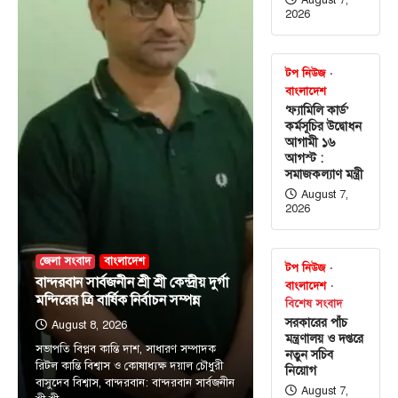
2026
টপ নিউজ
বাংলাদেশ
‘ফ্যামিলি কার্ড’
কর্মসূচির উদ্বোধন
আগামী ১৬
আগস্ট :
সমাজকল্যাণ মন্ত্রী
August 7,
2026
জেলা সংবাদ
বাংলাদেশ
টপ নিউজ
বান্দরবান সার্বজনীন শ্রী শ্রী কেন্দ্রীয় দুর্গা
বাংলাদেশ
মন্দিরের ত্রি বার্ষিক নির্বাচন সম্পন্ন
বিশেষ সংবাদ
সরকারের পাঁচ
August 8, 2026
আন্তর্জাতিক
টপ নিউজ
মন্ত্রণালয় ও দপ্তরে
সৌদি, তুরস্ক ও পাকিস্তানের মধ্যে প্রতিরক্ষা চুক্তি
সভাপতি বিপ্লব কান্তি দাশ, সাধারণ সম্পাদক
নতুন সচিব
সই হচ্ছে আজ
রিটল কান্তি বিশ্বাস ও কোষাধ্যক্ষ দয়াল চৌধুরী
নিয়োগ
বাসুদেব বিশ্বাস, বান্দরবান: বান্দরবান সার্বজনীন
August 7, 2026
August 7,