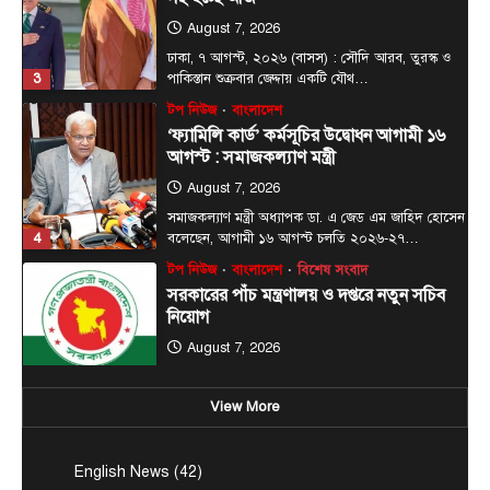
August 7, 2026
সমাজকল্যাণ মন্ত্রী অধ্যাপক ডা. এ জেড এম জাহিদ হোসেন
4
বলেছেন, আগামী ১৬ আগস্ট চলতি ২০২৬-২৭…
টপ নিউজ
বাংলাদেশ
বিশেষ সংবাদ
সরকারের পাঁচ মন্ত্রণালয় ও দপ্তরে নতুন সচিব
নিয়োগ
August 7, 2026
দেশের তিনটি মন্ত্রণালয় ও দুইটি দপ্তরে নতুন সচিব নিয়োগ
5
দিয়েছে সরকার। আজ (বৃহস্পতিবার) এ সংক্রান্ত…
টপ নিউজ
বাংলাদেশ
বিশেষ সংবাদ
চিকিৎসক সমাবেশের উদ্বোধন করলেন
প্রধানমন্ত্রী
August 8, 2026
ডক্টরস এসোসিয়েশন অব বাংলাদেশ (ড্যাব) এর ৩৭ তম
প্রতিষ্ঠাবার্ষিকী উপলক্ষে চিকিৎসক সমাবেশের উদ্বোধন
1
করেছেন প্রধানমন্ত্রী…
View More
টপ নিউজ
বাংলাদেশ
বিশেষ সংবাদ
প্রধানমন্ত্রীকে বরণে প্রস্তুত চট্টগ্রাম, নেতাকর্মীরা
English News
(42)
উজ্জীবিত