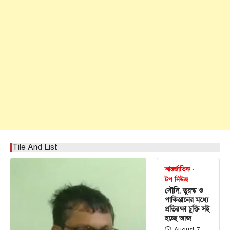
Tile And List
আন্তর্জাতিক
টপ নিউজ
সৌদি, তুরস্ক ও
পাকিস্তানের মধ্যে
প্রতিরক্ষা চুক্তি সই
হচ্ছে আজ
August 7,