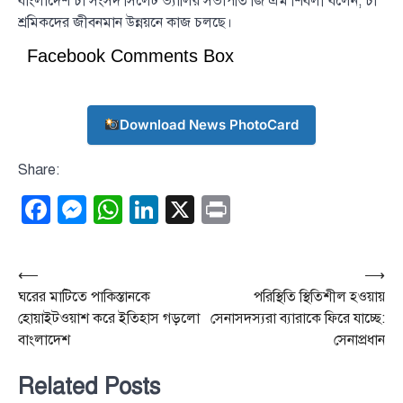
বাংলাদেশ চা সংসদ সিলেট ভ্যালির সভাপতি জি এম শিবলী বলেন, চা
শ্রমিকদের জীবনমান উন্নয়নে কাজ চলছে।
Facebook Comments Box
Download News PhotoCard
Share:
Facebook
Messenger
WhatsApp
LinkedIn
X
Print
Post
⟵
⟶
ঘরের মাটিতে পাকিস্তানকে
পরিস্থিতি স্থিতিশীল হওয়ায়
navigation
হোয়াইটওয়াশ করে ইতিহাস গড়লো
সেনাসদস্যরা ব্যারাকে ফিরে যাচ্ছে:
বাংলাদেশ
সেনাপ্রধান
Related Posts