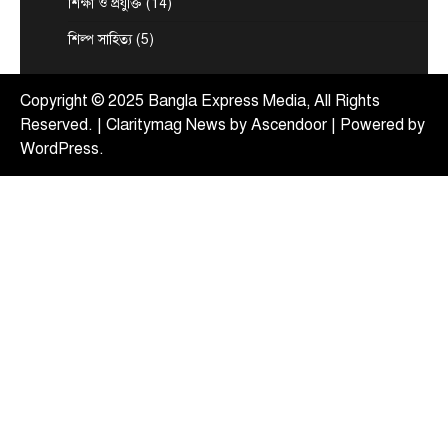
শিক্ষা ও প্রযুক্তি
(14)
August 7, 2026
শিল্প সাহিত্য
(5)
দেশের তিনটি মন্ত্রণালয় ও দুইটি দপ্তরে নতুন সচিব নিয়োগ
5
দিয়েছে সরকার। আজ (বৃহস্পতিবার) এ সংক্রান্ত…
Copyright © 2025 Bangla Express Media, All Rights
Reserved. | Claritymag News by
Ascendoor
| Powered by
WordPress
.