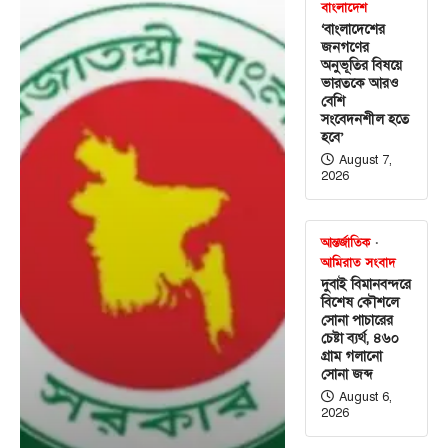
বাংলাদেশ
‘বাংলাদেশের
জনগণের
অনুভূতির বিষয়ে
ভারতকে আরও
বেশি
সংবেদনশীল হতে
হবে’
August 7,
2026
আন্তর্জাতিক
আমিরাত সংবাদ
দুবাই বিমানবন্দরে
বিশেষ কৌশলে
সোনা পাচারের
চেষ্টা ব্যর্থ, ৪৬০
গ্রাম গলানো
সোনা জব্দ
August 6,
2026