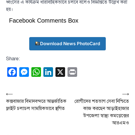
ধ্বংসের এ কার্যক্রম ধারাবাহিকভাবে চলবে বলেও বিজ্ঞপ্তিতে উল্লেখ করা
হয়।
Facebook Comments Box
Download News PhotoCard
Share:
Facebook
Messenger
WhatsApp
LinkedIn
X
Print
Post
⟵
⟶
কক্সবাজার বিমানবন্দরে আন্তর্জাতিক
রোগীদের শতভাগ সেবা নিশ্চিতে
navigation
ফ্লাইট চলাচল সাময়িকভাবে স্থগিত
কাজ করছেন আড়াইহাজার
উপজেলা স্বাস্থ্য কমপ্লেক্সের
আরএমও