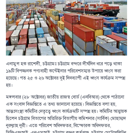
এনামুল হক রাশেদী, চট্টগ্রামঃ চট্টগ্রাম বন্দরে দীর্ঘদিন ধরে পড়ে থাকা
১৯টি বিপজ্জনক পণ্যবাহী কন্টেইনার পরিবেশসম্মত উপায়ে ধ্বংস করা
হয়েছে। গত ২৫ ও ২৬ অক্টোবর দুই দিনব্যাপী এই ধ্বংস কার্যক্রম সম্পন্ন
হয়।
মঙ্গলবার (২৮ অক্টোবর) জাতীয় রাজস্ব বোর্ড (এনবিআর) থেকে পাঠানো
এক সংবাদ বিজ্ঞপ্তিতে এ তথ্য জানানো হয়েছে। বিজ্ঞপ্তিতে বলা হয়,
আন্তঃসংস্থা কমিটির নেতৃত্বে ধ্বংস কার্যক্রমটি সম্পন্ন হয়। কমিটির আহ্বায়ক
ছিলেন চট্টগ্রাম বিভাগের অতিরিক্ত বিভাগীয় কমিশনার (সার্বিক) মোহাম্মদ
নূরুল্লাহ নূরী। এতে পরিবেশ অধিদফতর, বিস্ফোরক অধিদফতর,
ডিজিএফআই, এনএসআই, চট্টগ্রাম বন্দর কর্তৃপক্ষ, চট্টগ্রাম মেট্রোপলিটন