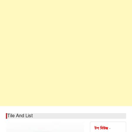
Tile And List
টপ নিউজ