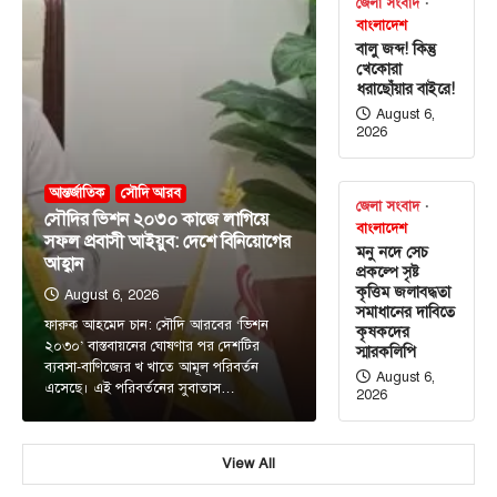
জেলা সংবাদ
বাংলাদেশ
বালু জব্দ! কিন্তু
খেকোরা
ধরাছোঁয়ার বাইরে!
August 6,
2026
আন্তর্জাতিক
সৌদি আরব
জেলা সংবাদ
সৌদির ভিশন ২০৩০ কাজে লাগিয়ে
বাংলাদেশ
সফল প্রবাসী আইয়ুব: দেশে বিনিয়োগের
মনু নদে সেচ
আহ্বান
প্রকল্পে সৃষ্ট
কৃত্তিম জলাবদ্ধতা
August 6, 2026
সমাধানের দাবিতে
ফারুক আহমেদ চান: সৌদি আরবের ‘ভিশন
কৃষকদের
২০৩০’ বাস্তবায়নের ঘোষণার পর দেশটির
স্মারকলিপি
ব্যবসা-বাণিজ্যের খ খাতে আমূল পরিবর্তন
August 6,
এসেছে। এই পরিবর্তনের সুবাতাস…
2026
টপ নিউজ
বাংলাদেশ
বিশেষ সংবাদ
সরকারের পাঁচ মন্ত্রণালয় ও দপ্তরে নতুন সচিব
নিয়োগ
View All
August 7, 2026