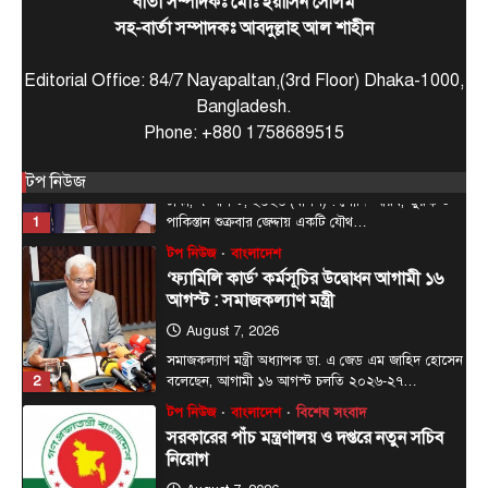
বার্তা সম্পাদকঃ মোঃ ইয়াসিন সেলিম
August 7, 2026
সহ-বার্তা সম্পাদকঃ আবদুল্লাহ আল শাহীন
ঢাকা, ৭ আগস্ট, ২০২৬ (বাসস) : সৌদি আরব, তুরস্ক ও
1
পাকিস্তান শুক্রবার জেদ্দায় একটি যৌথ…
Editorial Office: 84/7 Nayapaltan,(3rd Floor) Dhaka-1000,
টপ নিউজ
বাংলাদেশ
Bangladesh.
‘ফ্যামিলি কার্ড’ কর্মসূচির উদ্বোধন আগামী ১৬
Phone: +880 1758689515
আগস্ট : সমাজকল্যাণ মন্ত্রী
August 7, 2026
টপ নিউজ
সমাজকল্যাণ মন্ত্রী অধ্যাপক ডা. এ জেড এম জাহিদ হোসেন
2
বলেছেন, আগামী ১৬ আগস্ট চলতি ২০২৬-২৭…
টপ নিউজ
বাংলাদেশ
বিশেষ সংবাদ
সরকারের পাঁচ মন্ত্রণালয় ও দপ্তরে নতুন সচিব
নিয়োগ
August 7, 2026
দেশের তিনটি মন্ত্রণালয় ও দুইটি দপ্তরে নতুন সচিব নিয়োগ
3
দিয়েছে সরকার। আজ (বৃহস্পতিবার) এ সংক্রান্ত…
টপ নিউজ
বাংলাদেশ
‘বাংলাদেশের জনগণের অনুভূতির বিষয়ে
ভারতকে আরও বেশি সংবেদনশীল হতে হবে’