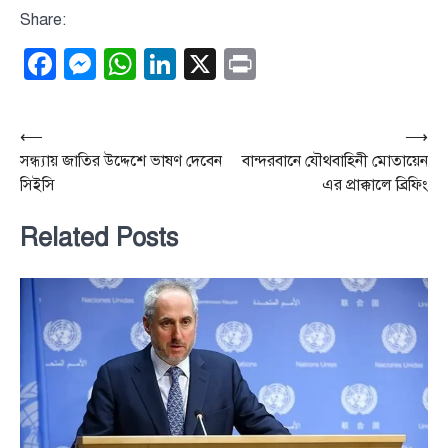
Share:
Facebook
Messenger
WhatsApp
LinkedIn
X
Print
Post
⟵
⟶
সন্ধ্যায় জাতির উদ্দেশে ভাষণ দেবেন
বান্দরবানে যৌথবাহিনী মোতায়েন
navigation
সিইসি
এর প্রাক্কালে ব্রিফিং
Related Posts