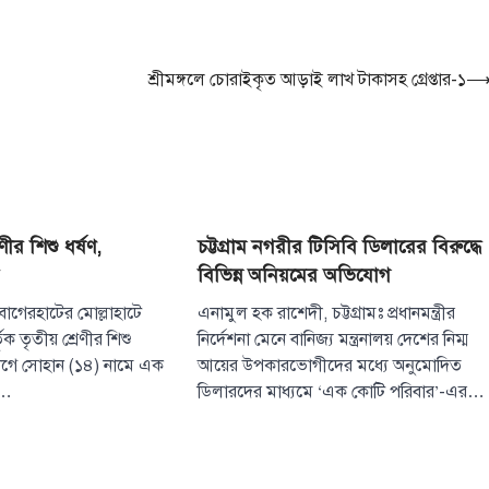
শ্রীমঙ্গলে চোরাইকৃত আড়াই লাখ টাকাসহ গ্রেপ্তার-১
টপ নিউজ
বাংলাদেশ
সরকারের পাঁচ মন্ত
দপ্তরে নতুন সচিব
August 7, 2026
দেশের তিনটি মন্ত্রণালয়
নতুন সচিব নিয়োগ দি
3
(বৃহস্পতিবার) এ সংক্রা
েণীর শিশু ধর্ষণ,
চট্টগ্রাম নগরীর টিসিবি ডিলারের বিরুদ্ধে
টপ নিউজ
বাংলাদেশ
বিভিন্ন অনিয়মের অভিযোগ
‘বাংলাদেশের জন
 বাগেরহাটের মোল্লাহাটে
এনামুল হক রাশেদী, চট্টগ্রামঃ প্রধানমন্ত্রীর
অনুভূতির বিষয়
তৃক তৃতীয় শ্রেণীর শিশু
নির্দেশনা মেনে বানিজ্য মন্ত্রনালয় দেশের নিম্ম
বেশি সংবেদনশীল
যোগে সোহান (১৪) নামে এক
আয়ের উপকারভোগীদের মধ্যে অনুমোদিত
August 7, 2026
র…
ডিলারদের মাধ্যমে ‘এক কোটি পরিবার’-এর…
পররাষ্ট্র প্রতিমন্ত্রী শা
বলেছেন, বাংলাদেশের
ও সংবেদনশীলতার বি
4
বেশি…