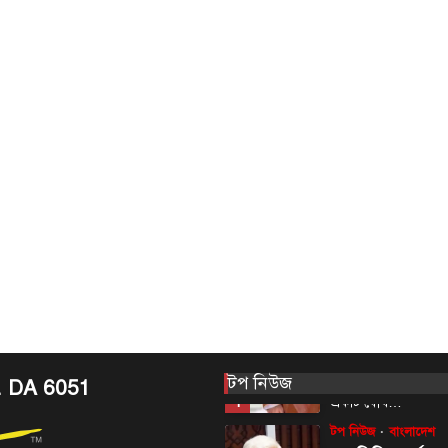
টপ নিউজ
বাংলাদেশ
রাজধানীর চারপা
রোধে কর্মপরিকল্প
প্রধানমন্ত্রীর
August 6, 2026
রাজধানী ঢাকার চারপা
কর্মপরিকল্পনা তৈরির ন
প্রধানমন্ত্রী তারেক র
5
বৃহস্পতিবার (৬…
আন্তর্জাতিক
টপ নিউজ
সৌদি, তুরস্ক ও পা
মধ্যে প্রতিরক্ষা চুক
আজ
August 7, 2026
ঢাকা, ৭ আগস্ট, ২০২৬
টপ নিউজ
আরব, তুরস্ক ও পাকিস্তান
. DA 6051
1
একটি যৌথ…
টপ নিউজ
বাংলাদেশ