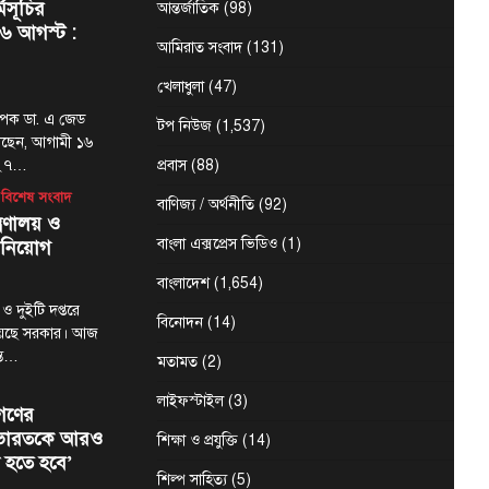
্মসূচির
আন্তর্জাতিক
(98)
৬ আগস্ট :
আমিরাত সংবাদ
(131)
খেলাধুলা
(47)
্যাপক ডা. এ জেড
টপ নিউজ
(1,537)
েছেন, আগামী ১৬
-২৭…
প্রবাস
(88)
বিশেষ সংবাদ
বাণিজ্য / অর্থনীতি
(92)
্রণালয় ও
বাংলা এক্সপ্রেস ভিডিও
(1)
 নিয়োগ
বাংলাদেশ
(1,654)
 ও দুইটি দপ্তরে
বিনোদন
(14)
য়েছে সরকার। আজ
ন্ত…
মতামত
(2)
লাইফস্টাইল
(3)
গণের
ে ভারতকে আরও
শিক্ষা ও প্রযুক্তি
(14)
 হতে হবে’
শিল্প সাহিত্য
(5)