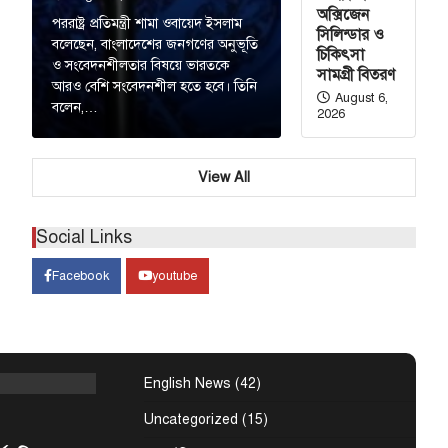
অক্সিজেন
পররাষ্ট্র প্রতিমন্ত্রী শামা ওবায়েদ ইসলাম
সিলিন্ডার ও
শের নদীদূষণ
বলেছেন, বাংলাদেশের জনগণের অনুভূতি
চিকিৎসা
নার নির্দেশ
ও সংবেদনশীলতার বিষয়ে ভারতকে
সামগ্রী বিতরণ
আরও বেশি সংবেদনশীল হতে হবে। তিনি
August 6,
বলেন,…
2026
শের নদীদূষণ রোধে
ির্দেশনা দিয়েছেন
View All
হমান। আজ
Social Links
কিস্তানের
Facebook
youtube
্তি সই হচ্ছে
 (বাসস) : সৌদি
 শুক্রবার জেদ্দায়
English News
(42)
Uncategorized
(15)