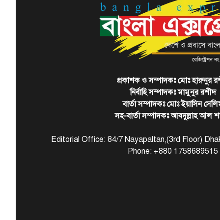
প্রকাশক ও সম্পাদকঃ মোঃ হারুনুর র
নির্বাহি সম্পাদকঃ মামুনুর রশীদ
বার্তা সম্পাদকঃ মোঃ ইয়াসিন সেলি
সহ-বার্তা সম্পাদকঃ আবদুল্লাহ আল শ
Editorial Office: 84/7 Nayapaltan,(3rd Floor) D
Phone: +880 1758689515