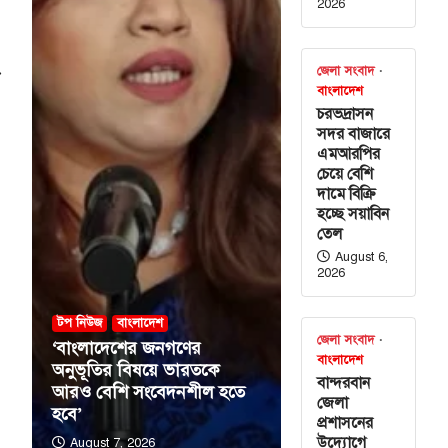
2026
⟶
জেলা সংবাদ
বিশেষ সংবাদ
বাংলাদেশ
্রণালয় ও
চরভদ্রাসন
 নিয়োগ
সদর বাজারে
এমআরপির
চেয়ে বেশি
 ও দুইটি দপ্তরে
দামে বিক্রি
য়েছে সরকার। আজ
হচ্ছে সয়াবিন
ন্ত…
তেল
August 6,
গণের
2026
ে ভারতকে আরও
 হতে হবে’
টপ নিউজ
বাংলাদেশ
জেলা সংবাদ
‘বাংলাদেশের জনগণের
বাংলাদেশ
অনুভূতির বিষয়ে ভারতকে
মা ওবায়েদ ইসলাম
বান্দরবান
আরও বেশি সংবেদনশীল হতে
 জনগণের অনুভূতি
জেলা
হবে’
ষয়ে ভারতকে আরও
প্রশাসনের
উদ্যোগে
August 7, 2026