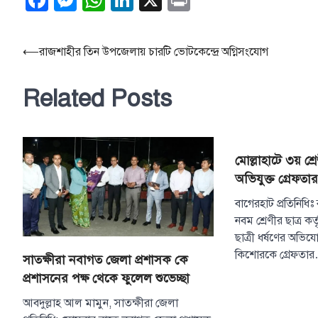
Facebook
Messenger
WhatsApp
LinkedIn
X
Print
Post
⟵
রাজশাহীর তিন উপজেলায় চারটি ভোটকেন্দ্রে অগ্নিসংযোগ
navigation
Related Posts
মোল্লাহাটে ৩য় শ্র
অভিযুক্ত গ্রেফতার
বাগেরহাট প্রতিনিধিঃ
নবম শ্রেণীর ছাত্র কর্
ছাত্রী ধর্ষণের অভি
কিশোরকে গ্রেফতা
সাতক্ষীরা নবাগত জেলা প্রশাসক কে
প্রশাসনের পক্ষ থেকে ফুলেল শুভেচ্ছা
আবদুল্লাহ আল মামুন, সাতক্ষীরা জেলা