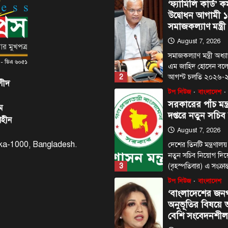
‘ফ্যামিলি কার্ড’ কর
উদ্বোধন আগামী ১
সমাজকল্যাণ মন্ত্রী
August 7, 2026
সমাজকল্যাণ মন্ত্রী অধ
এম জাহিদ হোসেন বল
2
আগস্ট চলতি ২০২৬
শীদ
টপ নিউজ
বাংলাদেশ
সরকারের পাঁচ মন্ত
ম
দপ্তরে নতুন সচিব
াহীন
August 7, 2026
haka-1000, Bangladesh.
দেশের তিনটি মন্ত্রণালয়
নতুন সচিব নিয়োগ দি
3
(বৃহস্পতিবার) এ সংক্রা
টপ নিউজ
বাংলাদেশ
‘বাংলাদেশের জন
অনুভূতির বিষয়
বেশি সংবেদনশীল