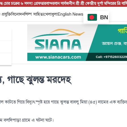
ধ চোর চক্রের ৬ সদস্য গ্রেফতার
বান্দরবান সার্বজনীন শ্রী শ্রী কেন্দ্রীয় দুর্গা মন্দিরের ত্রি বার্ষিক 
 প্রযুক্তি
বিনোদন
শিল্প সাহিত্য
খেলাধুলা
English News
BN
ত্যু, গাছে ঝুলন্ত মরদেহ
কাটতে গিয়ে বিদ্যুৎস্পৃষ্ট হয়ে গাছে ঝুলন্ত বাবলু মিয়া (৪৫) নামের এক ব্যক্তি
 বলদিপাড়া গ্রামে এ ঘটনা ঘটে।