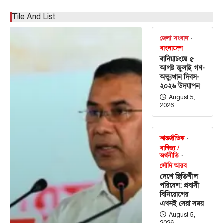
Tile And List
জেলা সংবাদ
বাংলাদেশ
বানিয়াচংয়ে ৫
আগষ্ট জুলাই গণ-
অভ্যুত্থান দিবস-
২০২৬ উদযাপন
August 5,
2026
আন্তর্জাতিক
বাণিজ্য /
অর্থনীতি
সৌদি আরব
দেশে স্থিতিশীল
পরিবেশ: প্রবাসী
বিনিয়োগের
এখনই সেরা সময়
August 5,
2026