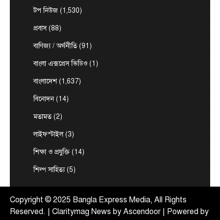
টপ নিউজ
বাংলাদেশ
রাজনীতি
টপ নিউজ
(1,530)
রক্তে অর্জিত জাতীয় ঐক্য যেকোনো মূল্যে রক্ষা
করতে হবে: প্রধানমন্ত্রী
প্রবাস
(88)
August 4, 2026
বাণিজ্য / অর্থনীতি
(91)
প্রধানমন্ত্রী তারেক রহমান বলেছেন, ২০২৪ সালের ৫
আগস্টের গণঅভ্যুত্থান ছিল দীর্ঘ দেড় দশকেরও বেশি
বাংলা এক্সপ্রেস ভিডিও
(1)
3
সময়…
বাংলাদেশ
(1,637)
টপ নিউজ
বাংলাদেশ
রাজনীতি
ভিসা বাতিল হওয়া ৯৮৫ জন প্রবাসীর তথ্য
বিনোদন
(14)
পররাষ্ট্র মন্ত্রণালয় ও আমিরাতের কর্তৃপক্ষের কাছে
পাঠিয়েছে দূতাবাস
মতামত
(2)
August 4, 2026
লাইফস্টাইল
(3)
সংযুক্ত আরব আমিরাতে ছুটি কাটাতে দেশে এসে
স্বয়ংক্রিয়ভাবে ভিসা বাতিলের শিকার হওয়া প্রবাসীদের
শিক্ষা ও প্রযুক্তি
(14)
4
আইনি ও…
শিল্প সাহিত্য
(5)
টপ নিউজ
বাংলাদেশ
রাজনীতি
ডিসেম্বরের মধ্যে কৃষকদের পূর্ণাঙ্গ তালিকা
প্রণয়নের নির্দেশ প্রধানমন্ত্রীর
Copyright © 2025 Bangla Express Media, All Rights
August 4, 2026
Reserved. | Claritymag News by
Ascendoor
| Powered by