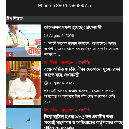
2
জনগণের…
Phone: +880 1758689515
টপ নিউজ
বাংলাদেশ
রাজনীতি
রক্তে অর্জিত জাতীয় ঐক্য যেকোনো মূল্যে রক্ষা
টপ নিউজ
করতে হবে: প্রধানমন্ত্রী
August 4, 2026
প্রধানমন্ত্রী তারেক রহমান বলেছেন, ২০২৪ সালের ৫
আগস্টের গণঅভ্যুত্থান ছিল দীর্ঘ দেড় দশকেরও বেশি
3
সময়…
টপ নিউজ
বাংলাদেশ
রাজনীতি
ভিসা বাতিল হওয়া ৯৮৫ জন প্রবাসীর তথ্য
পররাষ্ট্র মন্ত্রণালয় ও আমিরাতের কর্তৃপক্ষের কাছে
পাঠিয়েছে দূতাবাস
August 4, 2026
সংযুক্ত আরব আমিরাতে ছুটি কাটাতে দেশে এসে
স্বয়ংক্রিয়ভাবে ভিসা বাতিলের শিকার হওয়া প্রবাসীদের
4
আইনি ও…
টপ নিউজ
বাংলাদেশ
রাজনীতি
ডিসেম্বরের মধ্যে কৃষকদের পূর্ণাঙ্গ তালিকা
প্রণয়নের নির্দেশ প্রধানমন্ত্রীর