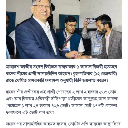
ত্রয়োদশ জাতীয় সংসদ বির্বাচনে কক্সবাজার-১ আসনে বিজয়ী হয়েছেন
ধানের শীষের প্রার্থী সালাহউদ্দিন আহমদ। বৃহস্পতিবার (১২ ফেব্রুয়ারি)
রাতে ঘোষিত বেসরকারি ফলাফল অনুযায়ী তিনি জয়লাভ করেন।
ধানের শীষ প্রতীকের এই প্রার্থী পেয়েছেন ২ লাখ ২ হাজার ৫৬৬ ভোট
এবং তার নিকতম প্রতিদ্বন্দ্বী দাঁড়িপাল্লা প্রতীকের আব্দুল্লাহ আল ফারুক
পেয়েছেন ১ লাখ ২৪ হাজার ৭২৬ ভোট। আসনে মোট ১৭৭টি কেন্দ্রের
ফলাফলে এই ভোট পান তারা।
জয়ের পর সালাহউদ্দিন আহমদ বলেন, ভোটের প্রতি মানুষের আস্থা ফিরে