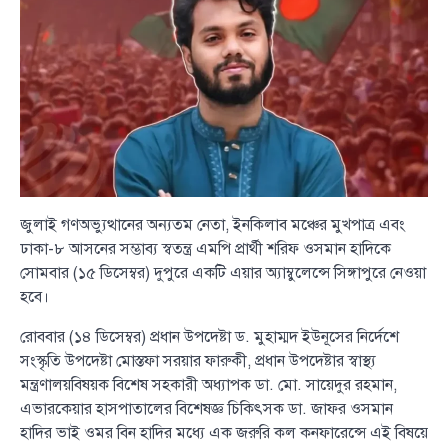
জুলাই গণঅভ্যুত্থানের অন্যতম নেতা, ইনকিলাব মঞ্চের মুখপাত্র এবং
ঢাকা-৮ আসনের সম্ভাব্য স্বতন্ত্র এমপি প্রার্থী শরিফ ওসমান হাদিকে
সোমবার (১৫ ডিসেম্বর) দুপুরে একটি এয়ার অ্যাম্বুলেন্সে সিঙ্গাপুরে নেওয়া
হবে।
রোববার (১৪ ডিসেম্বর) প্রধান উপদেষ্টা ড. মুহাম্মদ ইউনূসের নির্দেশে
সংস্কৃতি উপদেষ্টা মোস্তফা সরয়ার ফারুকী, প্রধান উপদেষ্টার স্বাস্থ্য
মন্ত্রণালয়বিষয়ক বিশেষ সহকারী অধ্যাপক ডা. মো. সায়েদুর রহমান,
এভারকেয়ার হাসপাতালের বিশেষজ্ঞ চিকিৎসক ডা. জাফর ওসমান
হাদির ভাই ওমর বিন হাদির মধ্যে এক জরুরি কল কনফারেন্সে এই বিষয়ে