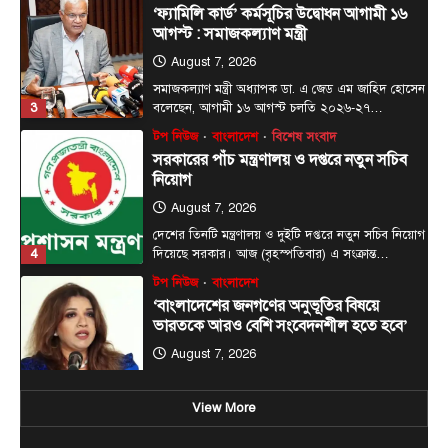
সরকারের পাঁচ মন্ত্রণালয় ও দপ্তরে নতুন সচিব
নিয়োগ
August 7, 2026
দেশের তিনটি মন্ত্রণালয় ও দুইটি দপ্তরে নতুন সচিব নিয়োগ
4
দিয়েছে সরকার। আজ (বৃহস্পতিবার) এ সংক্রান্ত…
টপ নিউজ
বাংলাদেশ
‘বাংলাদেশের জনগণের অনুভূতির বিষয়ে
ভারতকে আরও বেশি সংবেদনশীল হতে হবে’
August 7, 2026
পররাষ্ট্র প্রতিমন্ত্রী শামা ওবায়েদ ইসলাম বলেছেন,
বাংলাদেশের জনগণের অনুভূতি ও সংবেদনশীলতার বিষয়ে
5
ভারতকে আরও বেশি…
টপ নিউজ
বাংলাদেশ
বিশেষ সংবাদ
প্রধানমন্ত্রীকে বরণে প্রস্তুত চট্টগ্রাম, নেতাকর্মীরা
উজ্জীবিত
August 8, 2026
চট্টগ্রাম, (বাসস) : প্রধানমন্ত্রী হিসেবে দায়িত্ব গ্রহণের পর
View More
প্রথমবার চট্টগ্রাম সফরে আসছেন তারেক রহমান।
1
আগামী…