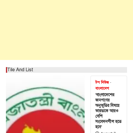
Tile And List
টপ নিউজ
বাংলাদেশ
‘বাংলাদেশের
জনগণের
অনুভূতির বিষয়ে
ভারতকে আরও
বেশি
সংবেদনশীল হতে
হবে’