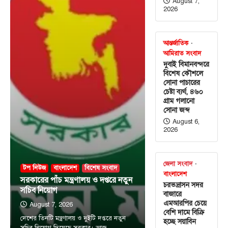
August 7,
2026
আন্তর্জাতিক
আমিরাত সংবাদ
দুবাই বিমানবন্দরে
বিশেষ কৌশলে
সোনা পাচারের
চেষ্টা ব্যর্থ, ৪৬০
গ্রাম গলানো
সোনা জব্দ
August 6,
2026
জেলা সংবাদ
টপ নিউজ
বাংলাদেশ
বিশেষ সংবাদ
বাংলাদেশ
সরকারের পাঁচ মন্ত্রণালয় ও দপ্তরে নতুন
চরভদ্রাসন সদর
সচিব নিয়োগ
বাজারে
এমআরপির চেয়ে
August 7, 2026
বেশি দামে বিক্রি
টপ নিউজ
বাংলাদেশ
দেশের তিনটি মন্ত্রণালয় ও দুইটি দপ্তরে নতুন
হচ্ছে সয়াবিন
‘ফ্যামিলি কার্ড’ কর্মসূচির উদ্বোধন আগামী ১৬
সচিব নিয়োগ দিয়েছে সরকার। আজ