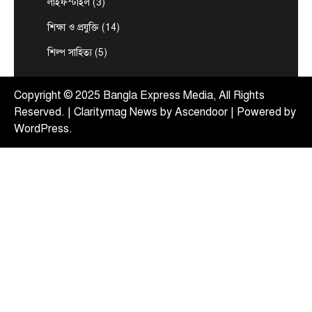
লাইফস্টাইল
(3)
টপ নিউজ
বাংলাদেশ
‘বাংলাদেশের জনগণের অনুভূতির বিষয়ে
শিক্ষা ও প্রযুক্তি
(14)
ভারতকে আরও বেশি সংবেদনশীল হতে হবে’
শিল্প সাহিত্য
(5)
August 7, 2026
পররাষ্ট্র প্রতিমন্ত্রী শামা ওবায়েদ ইসলাম বলেছেন,
বাংলাদেশের জনগণের অনুভূতি ও সংবেদনশীলতার বিষয়ে
Copyright © 2025 Bangla Express Media, All Rights
5
ভারতকে আরও বেশি…
Reserved. | Claritymag News by
Ascendoor
| Powered by
WordPress
.