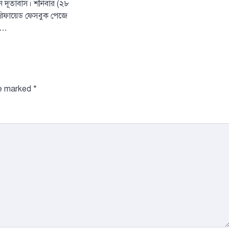
কিন দূতাবাস। শনিবার (২৮
সৌদি, তুরস্ক ও পা
েরিফায়েড ফেসবুক পেজে
মধ্যে প্রতিরক্ষা চুক
য়…
আজ
August 7, 2026
ঢাকা, ৭ আগস্ট, ২০২৬
আরব, তুরস্ক ও পাকিস্তান
3
একটি যৌথ…
re marked
*
টপ নিউজ
বাংলাদেশ
‘ফ্যামিলি কার্ড’ কর
উদ্বোধন আগামী ১
সমাজকল্যাণ মন্ত্রী
August 7, 2026
সমাজকল্যাণ মন্ত্রী অধ
এম জাহিদ হোসেন বল
4
আগস্ট চলতি ২০২৬
টপ নিউজ
বাংলাদেশ
সরকারের পাঁচ মন্ত
দপ্তরে নতুন সচিব