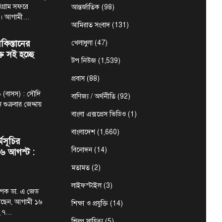
্টগ্রাম সফরে
আন্তর্জাতিক
(98)
ন। আগামী…
আমিরাত সংবাদ
(131)
কিস্তানের
খেলাধুলা
(47)
্তি সই হচ্ছে
টপ নিউজ
(1,539)
প্রবাস
(88)
 (বাসস) : সৌদি
বাণিজ্য / অর্থনীতি
(92)
 শুক্রবার জেদ্দায়
বাংলা এক্সপ্রেস ভিডিও
(1)
বাংলাদেশ
(1,660)
্মসূচির
বিনোদন
(14)
৬ আগস্ট :
মতামত
(2)
লাইফস্টাইল
(3)
্যাপক ডা. এ জেড
েছেন, আগামী ১৬
শিক্ষা ও প্রযুক্তি
(14)
-২৭…
শিল্প সাহিত্য
(5)