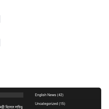
 ও দুইটি দপ্তরে
য়েছে সরকার। আজ
ন্ত…
বাংলাদেশ
বে ২০ বছরের
র বাঁশখালী
টগ্রামঃ ★ দুই
ত্রীর অপেক্ষায়
 জনতার ঢল,…
বিশেষ সংবাদ
্রস্তুত চট্টগ্রাম,
বিত
English News
(42)
Uncategorized
(15)
ন্ত্রী হিসেবে দায়িত্ব