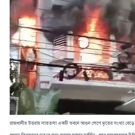
রাজধানীর উত্তরায় সাততলা একটি ভবনে আগুন লেগে মৃতের সংখ্যা বেড়ে ছ