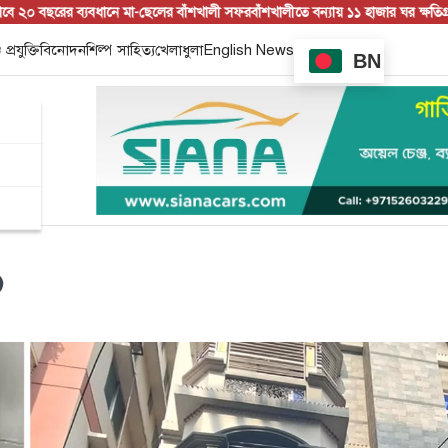
 ২০ বছরের ব্যবধানে মা-ছেলের বাঁশখালী সফর
বাঁশখালীতে বন্যায় ১১ হাজার ঘর ক্ষতিগ্রস্ত, ন
 প্রযুক্তি
বিনোদন
শিল্প সাহিত্য
খেলাধুলা
English News
BN
৬