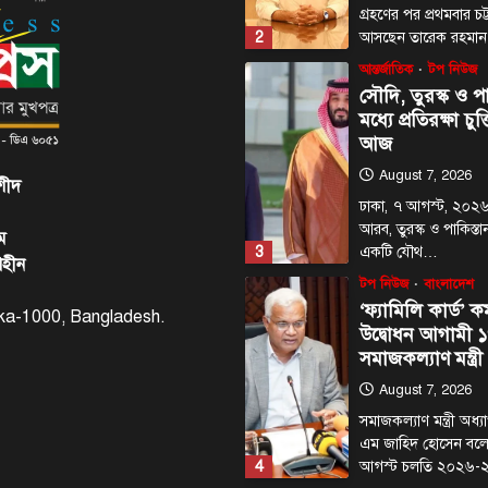
গ্রহণের পর প্রথমবার চট
2
আসছেন তারেক রহমা
আন্তর্জাতিক
টপ নিউজ
সৌদি, তুরস্ক ও পা
মধ্যে প্রতিরক্ষা চুক
আজ
August 7, 2026
শীদ
ঢাকা, ৭ আগস্ট, ২০২৬
আরব, তুরস্ক ও পাকিস্তান
ম
3
একটি যৌথ…
াহীন
টপ নিউজ
বাংলাদেশ
‘ফ্যামিলি কার্ড’ কর
haka-1000, Bangladesh.
উদ্বোধন আগামী ১
সমাজকল্যাণ মন্ত্রী
August 7, 2026
সমাজকল্যাণ মন্ত্রী অধ
এম জাহিদ হোসেন বল
4
আগস্ট চলতি ২০২৬