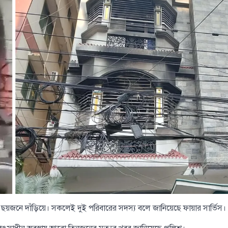
য়জনে দাঁড়িয়ে। সকলেই দুই পরিবারের সদস্য বলে জানিয়েছে ফায়ার সার্ভিস।