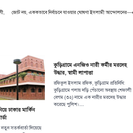
শী,
জোট নয়, এককভাবে নির্বাচনে যাওয়ার ঘোষণা ইসলামী আন্দোলনের
কুড়িগ্রামে এনজিও নারী কর্মীর মরদেহ
উদ্ধার, স্বামী লাপাত্তা
রফিকুল ইসলাম রফিক, কুড়িগ্রাম প্রতিনিধি:
কুড়িগ্রামে গলায় দড়ি পেঁচানো অবস্থায় শেফালী
বেগম (৩২) নামে এক নারীর মরদেহ উদ্ধার
করেছে পুলিশ।…
 নিয়ে ঢাকার মার্কিন
র্তা
য়ে নতুন সতর্কবার্তা দিয়েছে
আন্তর্জাতিক
টপ নিউজ