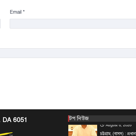
August 7, 2026
Email
*
দেশের তিনটি মন্ত্রণালয়
নতুন সচিব নিয়োগ দি
5
(বৃহস্পতিবার) এ সংক্রা
জেলা সংবাদ
টপ নিউজ
বিশেষ সংবাদ
প্রধানমন্ত্রী হিসা
ব্যবধানে মা-ছেলে
সফর
August 8, 2026
এনামুল হক রাশেদী, চট্
দশক পর আবার প্রধানমন্
1
বাঁশখালী—সেদিন ছিল
টপ নিউজ
বাংলাদেশ
প্রধানমন্ত্রীকে বরণে প
নেতাকর্মীরা উজ্জী
টপ নিউজ
. DA 6051
August 8, 2026
চট্টগ্রাম, (বাসস) : প্রধানম