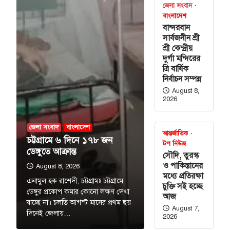
জেলা সংবাদ
বাংলাদেশ
বান্দরবান
সার্বজনীন শ্রী
শ্রী কেন্দ্রীয়
দুর্গা মন্দিরের
ত্রি বার্ষিক
নির্বাচন সম্পন্ন
August 8,
2026
জেলা সংবাদ
বাংলাদেশ
আন্তর্জাতিক
চট্টগ্রামে ৬ দিনে ১৭৮ জন
টপ নিউজ
ডেঙ্গুতে আক্রান্ত
সৌদি, তুরস্ক
ও পাকিস্তানের
August 8, 2026
মধ্যে প্রতিরক্ষা
এনামুল হক রাশেদী, চট্টগ্রামঃ চট্টগ্রামে
চুক্তি সই হচ্ছে
ডেঙ্গুর প্রকোপ কমার কোনো লক্ষণ দেখা
আজ
যাচ্ছে না। চলতি আগস্ট মাসের প্রথম ছয়
August 7,
দিনেই জেলায়…
2026