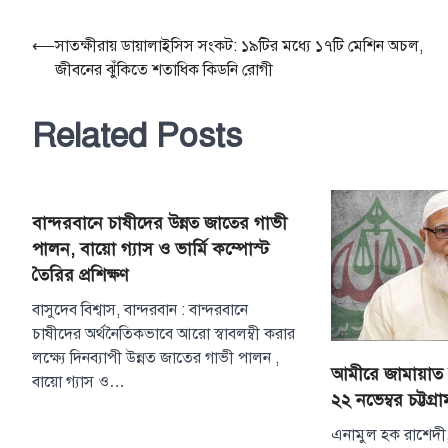
Post
⟵
সাতক্ষীরায় ডায়ালাইসিস সংকট: ১৯টির মধ্যে ১৭টি মেশিন অচল,
জীবনের ঝুঁকিতে শতাধিক কিডনি রোগী
navigation
Related Posts
বান্দরবানে চাষীদের উন্নত জাতের গাভী
পালন, বায়ো গ্যাস ও ভার্মি কম্পোস্ট
তৈরির প্রশিক্ষণ
বাসুদেব বিশ্বাস, বান্দরবান : বান্দরবানে
চাষীদের অর্থনৈতিকভাবে আরো স্বাবলম্বী করার
লক্ষ্যে দিনব্যাপী উন্নত জাতের গাভী পালন ,
আমীরে জামায়াত 
বায়ো গ্যাস ও…
২২ নভেম্বর চট্টগ্
এনামুল হক রাশেদী, 