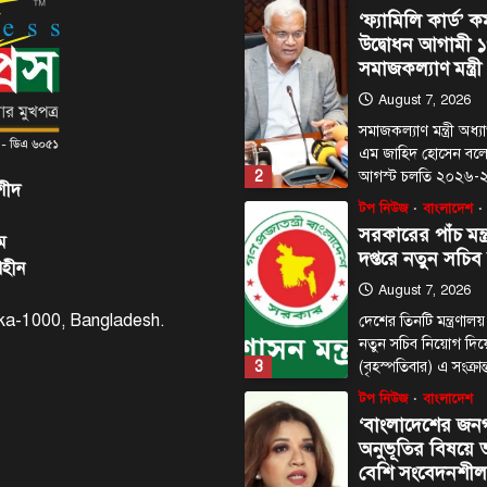
‘ফ্যামিলি কার্ড’ কর
উদ্বোধন আগামী ১
সমাজকল্যাণ মন্ত্রী
August 7, 2026
সমাজকল্যাণ মন্ত্রী অধ
এম জাহিদ হোসেন বল
2
আগস্ট চলতি ২০২৬
শীদ
টপ নিউজ
বাংলাদেশ
সরকারের পাঁচ মন্ত
ম
দপ্তরে নতুন সচিব
াহীন
August 7, 2026
haka-1000, Bangladesh.
দেশের তিনটি মন্ত্রণালয়
নতুন সচিব নিয়োগ দি
3
(বৃহস্পতিবার) এ সংক্রা
টপ নিউজ
বাংলাদেশ
‘বাংলাদেশের জন
অনুভূতির বিষয়
বেশি সংবেদনশীল