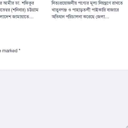
নিত্যপ্রয়োজনীয় পণ্যের মূল্য নিয়ন্ত্রণে রাখতে
’র আমীর ডা. শফিকুর
খাতুনগঞ্জ ও পাহাড়তলী পাইকারি বাজারে
্বর (শনিবার) চট্টগ্রাম
অভিযান পরিচালনা করেছে জেলা…
লাদেশ জামায়াতে…
টপ নিউজ
বাংলাদেশ
সরকারের পাঁচ মন্ত
দপ্তরে নতুন সচিব
August 7, 2026
re marked
*
দেশের তিনটি মন্ত্রণালয়
নতুন সচিব নিয়োগ দি
3
(বৃহস্পতিবার) এ সংক্রা
টপ নিউজ
বাংলাদেশ
‘বাংলাদেশের জন
অনুভূতির বিষয়
বেশি সংবেদনশীল
August 7, 2026
পররাষ্ট্র প্রতিমন্ত্রী শা
বলেছেন, বাংলাদেশের
ও সংবেদনশীলতার বি
4
বেশি…