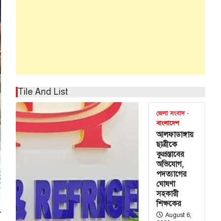
Tile And List
জেলা সংবাদ
বাংলাদেশ
আলফাডাঙ্গায়
ছাত্রীকে
কুপ্রস্তাবের
অভিযোগ,
পদত্যাগের
ঘোষণা
সহকারী
শিক্ষকের
August 6,