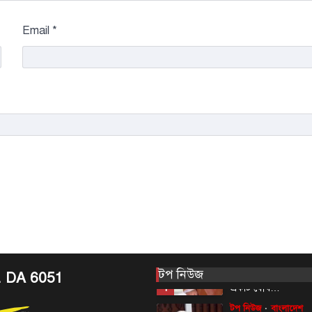
টপ নিউজ
বাংলাদেশ
Email
*
রাজধানীর চারপা
রোধে কর্মপরিকল্প
প্রধানমন্ত্রীর
August 6, 2026
রাজধানী ঢাকার চারপা
কর্মপরিকল্পনা তৈরির ন
প্রধানমন্ত্রী তারেক র
5
বৃহস্পতিবার (৬…
আন্তর্জাতিক
টপ নিউজ
সৌদি, তুরস্ক ও পা
মধ্যে প্রতিরক্ষা চুক
আজ
August 7, 2026
ঢাকা, ৭ আগস্ট, ২০২৬
টপ নিউজ
আরব, তুরস্ক ও পাকিস্তান
. DA 6051
1
একটি যৌথ…
টপ নিউজ
বাংলাদেশ