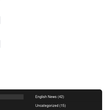
শের নদীদূষণ
নার নির্দেশ
শের নদীদূষণ রোধে
ির্দেশনা দিয়েছেন
হমান। আজ
কিস্তানের
্তি সই হচ্ছে
 (বাসস) : সৌদি
 শুক্রবার জেদ্দায়
English News
(42)
Uncategorized
(15)