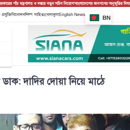
চ মন্ত্রণালয় ও দপ্তরে নতুন সচিব নিয়োগ
‘বাংলাদেশের জনগণের অনুভূতির বিষয়ে ভারত
 প্রযুক্তি
বিনোদন
শিল্প সাহিত্য
খেলাধুলা
English News
BN
ডাক: দাদির দোয়া নিয়ে মাঠে