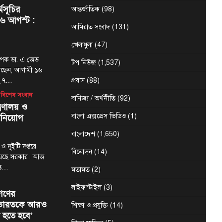
্মসূচির
আন্তর্জাতিক
(98)
৬ আগস্ট :
আমিরাত সংবাদ
(131)
খেলাধুলা
(47)
্যাপক ডা. এ জেড
টপ নিউজ
(1,537)
েছেন, আগামী ১৬
-২৭…
প্রবাস
(88)
বিশেষ সংবাদ
বাণিজ্য / অর্থনীতি
(92)
্রণালয় ও
বাংলা এক্সপ্রেস ভিডিও
(1)
 নিয়োগ
বাংলাদেশ
(1,650)
 ও দুইটি দপ্তরে
বিনোদন
(14)
য়েছে সরকার। আজ
ন্ত…
মতামত
(2)
লাইফস্টাইল
(3)
গণের
ে ভারতকে আরও
শিক্ষা ও প্রযুক্তি
(14)
 হতে হবে’