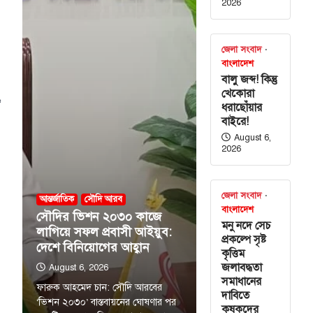
2026
জেলা সংবাদ
বাংলাদেশ
বালু জব্দ! কিন্তু
খেকোরা
,
ধরাছোঁয়ার
বাইরে!
August 6,
2026
জেলা সংবাদ
আন্তর্জাতিক
সৌদি আরব
বাংলাদেশ
সৌদির ভিশন ২০৩০ কাজে
মনু নদে সেচ
লাগিয়ে সফল প্রবাসী আইয়ুব:
প্রকল্পে সৃষ্ট
দেশে বিনিয়োগের আহ্বান
কৃত্তিম
জলাবদ্ধতা
August 6, 2026
সমাধানের
ফারুক আহমেদ চান: সৌদি আরবের
দাবিতে
‘ভিশন ২০৩০’ বাস্তবায়নের ঘোষণার পর
কৃষকদের