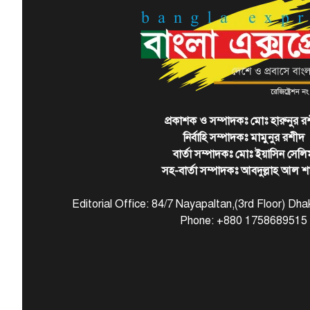
প্রকাশক ও সম্পাদকঃ মোঃ হারুনুর র
নির্বাহি সম্পাদকঃ মামুনুর রশীদ
বার্তা সম্পাদকঃ মোঃ ইয়াসিন সেলি
সহ-বার্তা সম্পাদকঃ আবদুল্লাহ আল শ
Editorial Office: 84/7 Nayapaltan,(3rd Floor) D
Phone: +880 1758689515