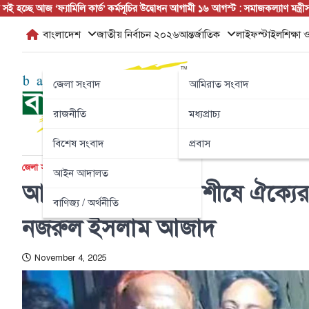
Skip
্ছে আজ
‘ফ্যামিলি কার্ড’ কর্মসূচির উদ্বোধন আগামী ১৬ আগস্ট : সমাজকল্যাণ মন্ত্রী
সরকারের পাঁ
to
বাংলাদেশ
জাতীয় নির্বাচন ২০২৬
আন্তর্জাতিক
লাইফস্টাইল
শিক্ষা ও
content
জেলা সংবাদ
আমিরাত সংবাদ
রাজনীতি
মধ্যপ্রাচ্য
বিশেষ সংবাদ
প্রবাস
জেলা সংবাদ
বাংলাদেশ
আইন আদালত
আড়াইহাজারে ধানের শীষে ঐক্যের 
বাণিজ্য / অর্থনীতি
নজরুল ইসলাম আজাদ
November 4, 2025