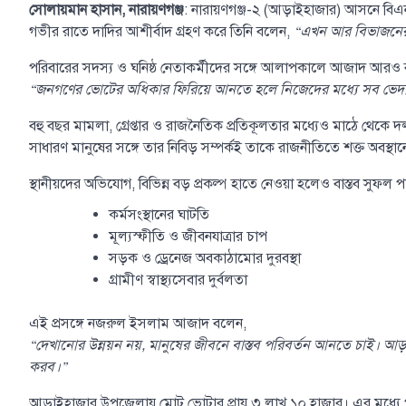
সোলায়মান হাসান, নারায়ণগঞ্জ
: নারায়ণগঞ্জ-২ (আড়াইহাজার) আসনে বি
গভীর রাতে দাদির আশীর্বাদ গ্রহণ করে তিনি বলেন,
“এখন আর বিভাজনের স
পরিবারের সদস্য ও ঘনিষ্ঠ নেতাকর্মীদের সঙ্গে আলাপকালে আজাদ আরও
“জনগণের ভোটের অধিকার ফিরিয়ে আনতে হলে নিজেদের মধ্যে সব ভেদাভে
বহু বছর মামলা, গ্রেপ্তার ও রাজনৈতিক প্রতিকূলতার মধ্যেও মাঠে থে
সাধারণ মানুষের সঙ্গে তার নিবিড় সম্পর্কই তাকে রাজনীতিতে শক্ত অবস্থ
স্থানীয়দের অভিযোগ, বিভিন্ন বড় প্রকল্প হাতে নেওয়া হলেও বাস্তব সু
কর্মসংস্থানের ঘাটতি
মূল্যস্ফীতি ও জীবনযাত্রার চাপ
সড়ক ও ড্রেনেজ অবকাঠামোর দুরবস্থা
গ্রামীণ স্বাস্থ্যসেবার দুর্বলতা
এই প্রসঙ্গে নজরুল ইসলাম আজাদ বলেন,
“দেখানোর উন্নয়ন নয়, মানুষের জীবনে বাস্তব পরিবর্তন আনতে চাই। আড
করব।”
আড়াইহাজার উপজেলায় মোট ভোটার প্রায় ৩ লাখ ১০ হাজার। এর মধ্যে 