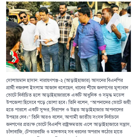
সোলায়মান হাসান: নারায়ণগঞ্জ-২ (আড়াইহাজার) আসনের বিএনপির
প্রার্থী নজরুল ইসলাম আজাদ বলেছেন, ধানের শীষে জনগণের মূল্যবান
ভোটে নির্বাচিত হলে আড়াইহাজারকে একটি আধুনিক ও সমৃদ্ধ মডেল
উপজেলা হিসেবে গড়ে তোলা হবে। তিনি বলেন, “আপনাদের ভোটে জয়ী
হতে পারলে একটি সুন্দর, নিরাপদ ও উন্নত আড়াইহাজার আপনাদের
উপহার দেব।” তিনি আরও বলেন, আগামী জাতীয় সংসদ নির্বাচনে
জনগণের প্রত্যক্ষ ভোটে বিএনপি রাষ্ট্রক্ষমতায় এলে আড়াইহাজারে সন্ত্রাস,
চাঁদাবাজি, টেন্ডারবাজি ও মাদকসহ সব ধরনের অপরাধ কঠোর হাতে