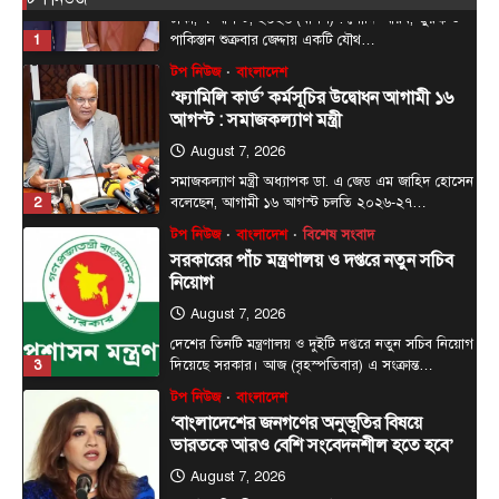
সমাজকল্যাণ মন্ত্রী অধ্যাপক ডা. এ জেড এম জাহিদ হোসেন
2
বলেছেন, আগামী ১৬ আগস্ট চলতি ২০২৬-২৭…
টপ নিউজ
বাংলাদেশ
বিশেষ সংবাদ
সরকারের পাঁচ মন্ত্রণালয় ও দপ্তরে নতুন সচিব
নিয়োগ
August 7, 2026
দেশের তিনটি মন্ত্রণালয় ও দুইটি দপ্তরে নতুন সচিব নিয়োগ
3
দিয়েছে সরকার। আজ (বৃহস্পতিবার) এ সংক্রান্ত…
টপ নিউজ
বাংলাদেশ
‘বাংলাদেশের জনগণের অনুভূতির বিষয়ে
ভারতকে আরও বেশি সংবেদনশীল হতে হবে’
August 7, 2026
পররাষ্ট্র প্রতিমন্ত্রী শামা ওবায়েদ ইসলাম বলেছেন,
বাংলাদেশের জনগণের অনুভূতি ও সংবেদনশীলতার বিষয়ে
4
ভারতকে আরও বেশি…
টপ নিউজ
বাংলাদেশ
রাজধানীর চারপাশের নদীদূষণ রোধে
কর্মপরিকল্পনার নির্দেশ প্রধানমন্ত্রীর
August 6, 2026