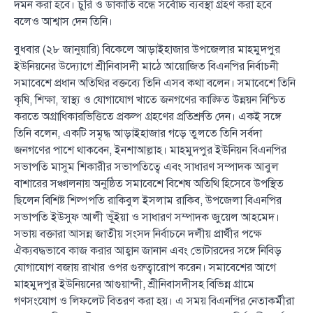
দমন করা হবে। চুরি ও ডাকাতি বন্ধে সর্বোচ্চ ব্যবস্থা গ্রহণ করা হবে
বলেও আশ্বাস দেন তিনি।
বুধবার (২৮ জানুয়ারি) বিকেলে আড়াইহাজার উপজেলার মাহমুদপুর
ইউনিয়নের উদ্যোগে শ্রীনিবাসদী মাঠে আয়োজিত বিএনপির নির্বাচনী
সমাবেশে প্রধান অতিথির বক্তব্যে তিনি এসব কথা বলেন। সমাবেশে তিনি
কৃষি, শিক্ষা, স্বাস্থ্য ও যোগাযোগ খাতে জনগণের কাঙ্ক্ষিত উন্নয়ন নিশ্চিত
করতে অগ্রাধিকারভিত্তিতে প্রকল্প গ্রহণের প্রতিশ্রুতি দেন। একই সঙ্গে
তিনি বলেন, একটি সমৃদ্ধ আড়াইহাজার গড়ে তুলতে তিনি সর্বদা
জনগণের পাশে থাকবেন, ইনশাআল্লাহ। মাহমুদপুর ইউনিয়ন বিএনপির
সভাপতি মাসুম শিকারীর সভাপতিত্বে এবং সাধারণ সম্পাদক আবুল
বাশারের সঞ্চালনায় অনুষ্ঠিত সমাবেশে বিশেষ অতিথি হিসেবে উপস্থিত
ছিলেন বিশিষ্ট শিল্পপতি রাকিবুল ইসলাম রাকিব, উপজেলা বিএনপির
সভাপতি ইউসুফ আলী ভূঁইয়া ও সাধারণ সম্পাদক জুয়েল আহমেদ।
সভায় বক্তারা আসন্ন জাতীয় সংসদ নির্বাচনে দলীয় প্রার্থীর পক্ষে
ঐক্যবদ্ধভাবে কাজ করার আহ্বান জানান এবং ভোটারদের সঙ্গে নিবিড়
যোগাযোগ বজায় রাখার ওপর গুরুত্বারোপ করেন। সমাবেশের আগে
মাহমুদপুর ইউনিয়নের আগুয়ান্দী, শ্রীনিবাসদীসহ বিভিন্ন গ্রামে
গণসংযোগ ও লিফলেট বিতরণ করা হয়। এ সময় বিএনপির নেতাকর্মীরা