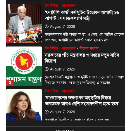
টপ নিউজ
বাংলাদেশ
‘ফ্যামিলি কার্ড’ কর্মসূচির উদ্বোধন আগামী ১৬
আগস্ট : সমাজকল্যাণ মন্ত্রী
August 7, 2026
সমাজকল্যাণ মন্ত্রী অধ্যাপক ডা. এ জেড এম জাহিদ হোসেন
2
বলেছেন, আগামী ১৬ আগস্ট চলতি ২০২৬-২৭…
টপ নিউজ
বাংলাদেশ
বিশেষ সংবাদ
সরকারের পাঁচ মন্ত্রণালয় ও দপ্তরে নতুন সচিব
নিয়োগ
August 7, 2026
দেশের তিনটি মন্ত্রণালয় ও দুইটি দপ্তরে নতুন সচিব নিয়োগ
3
দিয়েছে সরকার। আজ (বৃহস্পতিবার) এ সংক্রান্ত…
টপ নিউজ
বাংলাদেশ
‘বাংলাদেশের জনগণের অনুভূতির বিষয়ে
ভারতকে আরও বেশি সংবেদনশীল হতে হবে’
August 7, 2026
পররাষ্ট্র প্রতিমন্ত্রী শামা ওবায়েদ ইসলাম বলেছেন,
বাংলাদেশের জনগণের অনুভূতি ও সংবেদনশীলতার বিষয়ে
4
ভারতকে আরও বেশি…