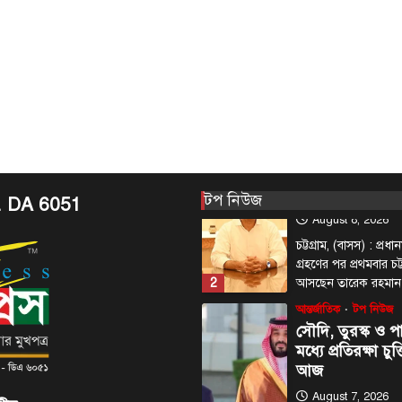
ব্যবধানে মা-ছেলে
সফর
August 8, 2026
এনামুল হক রাশেদী, চট্
দশক পর আবার প্রধানমন্
1
বাঁশখালী—সেদিন ছি
টপ নিউজ
বাংলাদেশ
প্রধানমন্ত্রীকে বরণে প
নেতাকর্মীরা উজ্জী
টপ নিউজ
. DA 6051
August 8, 2026
চট্টগ্রাম, (বাসস) : প্রধানম
গ্রহণের পর প্রথমবার চট
2
আসছেন তারেক রহমা
আন্তর্জাতিক
টপ নিউজ
সৌদি, তুরস্ক ও পা
মধ্যে প্রতিরক্ষা চুক
আজ
August 7, 2026