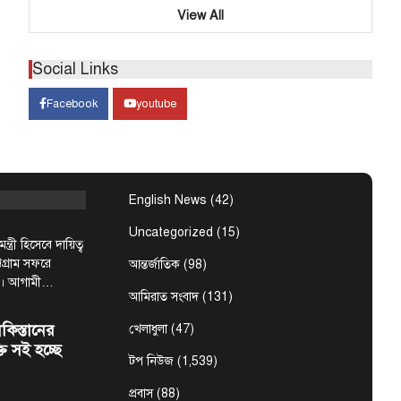
র বাঁশখালী
View All
Social Links
টগ্রামঃ ★ দুই
Facebook
youtube
ত্রীর অপেক্ষায়
ল জনতার ঢল,…
বিশেষ সংবাদ
্রস্তুত চট্টগ্রাম,
বিত
English News
(42)
Uncategorized
(15)
ন্ত্রী হিসেবে দায়িত্ব
্টগ্রাম সফরে
আন্তর্জাতিক
(98)
ন। আগামী…
আমিরাত সংবাদ
(131)
কিস্তানের
খেলাধুলা
(47)
্তি সই হচ্ছে
টপ নিউজ
(1,539)
প্রবাস
(88)