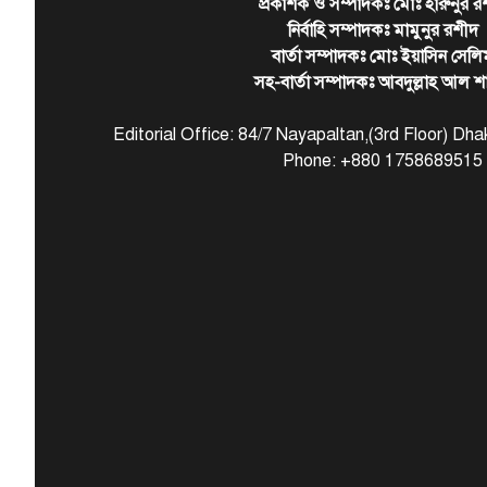
প্রকাশক ও সম্পাদকঃ মোঃ হারুনুর র
নির্বাহি সম্পাদকঃ মামুনুর রশীদ
বার্তা সম্পাদকঃ মোঃ ইয়াসিন সেলি
সহ-বার্তা সম্পাদকঃ আবদুল্লাহ আল শ
Editorial Office: 84/7 Nayapaltan,(3rd Floor) D
Phone: +880 1758689515