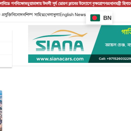
তে গণবিক্ষোভ
চুয়াডাঙ্গায় উথলী সূর্য তোরণ ক্লাবের উদ্যোগে বৃক্ষরোপণ
প্রধানমন্ত্রী হিসাবে
 প্রযুক্তি
বিনোদন
শিল্প সাহিত্য
খেলাধুলা
English News
BN