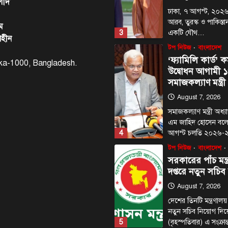
শীদ
ঢাকা, ৭ আগস্ট, ২০২৬
আরব, তুরস্ক ও পাকিস্তান
ম
3
একটি যৌথ…
াহীন
টপ নিউজ
বাংলাদেশ
‘ফ্যামিলি কার্ড’ ক
haka-1000, Bangladesh.
উদ্বোধন আগামী ১
সমাজকল্যাণ মন্ত্রী
August 7, 2026
সমাজকল্যাণ মন্ত্রী অধ
এম জাহিদ হোসেন বল
4
আগস্ট চলতি ২০২৬
টপ নিউজ
বাংলাদেশ
সরকারের পাঁচ মন্ত
দপ্তরে নতুন সচিব
August 7, 2026
দেশের তিনটি মন্ত্রণালয়
নতুন সচিব নিয়োগ দি
5
(বৃহস্পতিবার) এ সংক্রা