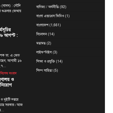
 (বাসস) : সৌদি
বাণিজ্য / অর্থনীতি
(92)
 শুক্রবার জেদ্দায়
বাংলা এক্সপ্রেস ভিডিও
(1)
বাংলাদেশ
(1,661)
র্মসূচির
বিনোদন
(14)
৬ আগস্ট :
মতামত
(2)
লাইফস্টাইল
(3)
্যাপক ডা. এ জেড
েছেন, আগামী ১৬
শিক্ষা ও প্রযুক্তি
(14)
-২৭…
শিল্প সাহিত্য
(5)
বিশেষ সংবাদ
্রণালয় ও
 নিয়োগ
 ও দুইটি দপ্তরে
য়েছে সরকার। আজ
ন্ত…