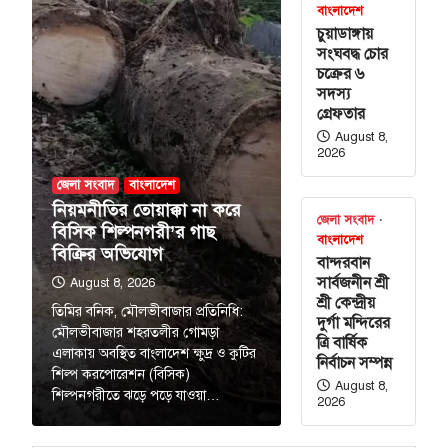
বাংলাদেশ
চুয়াডাঙ্গায়
র্মসূচির
সংঘবদ্ধ চোর
৬ আগস্ট :
চক্রের ৬
সদস্য
গ্রেফতার
August 8,
্যাপক ডা. এ জেড
2026
েছেন, আগামী ১৬
জেলা সংবাদ
বাংলাদেশ
-২৭…
নিয়মনীতির তোয়াক্কা না করে
জেলা সংবাদ
বিশেষ সংবাদ
বিসিক শিল্পনগরী’র গাছ
বাংলাদেশ
্রণালয় ও
বিক্রির অভিযোগ
বান্দরবান
 নিয়োগ
সার্বজনীন শ্রী
August 8, 2026
শ্রী কেন্দ্রীয়
তিমির বনিক, মৌলভীবাজার প্রতিনিধি:
দুর্গা মন্দিরের
 ও দুইটি দপ্তরে
মৌলভীবাজার শহরতলীর গোমড়া
ত্রি বার্ষিক
য়েছে সরকার। আজ
এলাকায় অবস্থিত বাংলাদেশ ক্ষুদ্র ও কুটির
নির্বাচন সম্পন্ন
ন্ত…
শিল্প করপোরেশন (বিসিক)
August 8,
শিল্পনগরীতে ঝড়ে পড়ে যাওয়া…
বাংলাদেশ
2026
বে ২০ বছরের