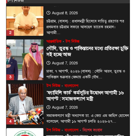
টপ নিউজ
উজ্জীবিত
August 8, 2026
চট্টগ্রাম, (বাসস) : প্রধানমন্ত্রী হিসেবে দায়িত্ব গ্রহণের পর
প্রথমবার চট্টগ্রাম সফরে আসছেন তারেক রহমান।
2
আগামী…
আন্তর্জাতিক
টপ নিউজ
সৌদি, তুরস্ক ও পাকিস্তানের মধ্যে প্রতিরক্ষা চুক্তি
সই হচ্ছে আজ
August 7, 2026
ঢাকা, ৭ আগস্ট, ২০২৬ (বাসস) : সৌদি আরব, তুরস্ক ও
3
পাকিস্তান শুক্রবার জেদ্দায় একটি যৌথ…
টপ নিউজ
বাংলাদেশ
‘ফ্যামিলি কার্ড’ কর্মসূচির উদ্বোধন আগামী ১৬
আগস্ট : সমাজকল্যাণ মন্ত্রী
August 7, 2026
সমাজকল্যাণ মন্ত্রী অধ্যাপক ডা. এ জেড এম জাহিদ হোসেন
4
বলেছেন, আগামী ১৬ আগস্ট চলতি ২০২৬-২৭…
টপ নিউজ
বাংলাদেশ
বিশেষ সংবাদ