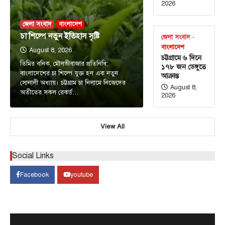
2026
জেলা সংবাদ
বাংলাদেশ
চা শিল্পে নতুন ইতিহাস সৃষ্টি
জেলা সংবাদ
বাংলাদেশ
August 8, 2026
চট্টগ্রামে ৬ দিনে
তিমির বনিক, মৌলভীবাজার প্রতিনিধি:
১৭৮ জন ডেঙ্গুতে
বাংলাদেশের চা শিল্পে যুক্ত হল এক নতুন
আক্রান্ত
সোনালী অধ্যায়। চট্টগ্রাম চা নিলামে নিজেদের
August 8,
অতীতের সকল রেকর্ড…
2026
View All
আন্তর্জাতিক
টপ নিউজ
সৌদি, তুরস্ক ও পাকিস্তানের মধ্যে প্রতিরক্ষা চুক্তি
সই হচ্ছে আজ
Social Links
August 7, 2026
Facebook
youtube
ঢাকা, ৭ আগস্ট, ২০২৬ (বাসস) : সৌদি আরব, তুরস্ক ও
3
পাকিস্তান শুক্রবার জেদ্দায় একটি যৌথ…
টপ নিউজ
বাংলাদেশ
‘ফ্যামিলি কার্ড’ কর্মসূচির উদ্বোধন আগামী ১৬