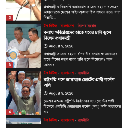
প্রধানমন্ত্রী ও বিএনপি চেয়ারম্যান তারেক রহমান বলেছেন,
আমাদেরকে দেশের আইন-শৃঙ্খলা ঠিক রাখতে হবে। যারা
2
বিভ্রান্তি…
টপ নিউজ
বাংলাদেশ
বিশেষ সংবাদ
বন্যায় ক্ষতিগ্রস্তদের হাতে ঘরের চাবি তুলে
দিলেন প্রধানমন্ত্রী
August 9, 2026
প্রধানমন্ত্রী তারেক রহমান বাঁশখালীর বন্যায় ক্ষতিগ্রস্তদের
হাতে টিনের নতুন ঘরের চাবি তুলে দিয়েছেন। আজ
3
রোববার…
টপ নিউজ
বাংলাদেশ
রাজনীতি
রাষ্ট্রপতি পদে জামায়াত জোটের প্রার্থী কর্নেল
অলি
August 9, 2026
দেশের ২৩তম রাষ্ট্রপতি নির্বাচনের জন্য জোটের প্রার্থী
হিসেবে এলডিপি চেয়ারম্যান কর্নেল (অব.) অলি আহমদের
4
নাম…
টপ নিউজ
বাংলাদেশ
রাজনীতি
রাষ্ট্রপতি পদে দুটি মনোনয়নপত্র সংগ্রহ বিএনপির