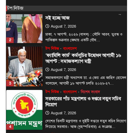
আন্তর্জাতিক
টপ নিউজ
টপ নিউজ
সৌদি, তুরস্ক ও পাকিস্তানের মধ্যে প্রতিরক্ষা চুক্তি
সই হচ্ছে আজ
August 7, 2026
ঢাকা, ৭ আগস্ট, ২০২৬ (বাসস) : সৌদি আরব, তুরস্ক ও
2
পাকিস্তান শুক্রবার জেদ্দায় একটি যৌথ…
টপ নিউজ
বাংলাদেশ
‘ফ্যামিলি কার্ড’ কর্মসূচির উদ্বোধন আগামী ১৬
আগস্ট : সমাজকল্যাণ মন্ত্রী
August 7, 2026
সমাজকল্যাণ মন্ত্রী অধ্যাপক ডা. এ জেড এম জাহিদ হোসেন
3
বলেছেন, আগামী ১৬ আগস্ট চলতি ২০২৬-২৭…
টপ নিউজ
বাংলাদেশ
বিশেষ সংবাদ
সরকারের পাঁচ মন্ত্রণালয় ও দপ্তরে নতুন সচিব
নিয়োগ
August 7, 2026
দেশের তিনটি মন্ত্রণালয় ও দুইটি দপ্তরে নতুন সচিব নিয়োগ
4
দিয়েছে সরকার। আজ (বৃহস্পতিবার) এ সংক্রান্ত…