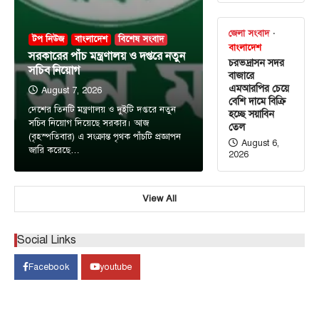
জেলা সংবাদ
টপ নিউজ
বাংলাদেশ
বিশেষ সংবাদ
বাংলাদেশ
সরকারের পাঁচ মন্ত্রণালয় ও দপ্তরে নতুন
চরভদ্রাসন সদর
সচিব নিয়োগ
বাজারে
এমআরপির চেয়ে
August 7, 2026
বেশি দামে বিক্রি
দেশের তিনটি মন্ত্রণালয় ও দুইটি দপ্তরে নতুন
হচ্ছে সয়াবিন
সচিব নিয়োগ দিয়েছে সরকার। আজ
তেল
(বৃহস্পতিবার) এ সংক্রান্ত পৃথক পাঁচটি প্রজ্ঞাপন
August 6,
জারি করেছে…
2026
View All
টপ নিউজ
বাংলাদেশ
‘ফ্যামিলি কার্ড’ কর্মসূচির উদ্বোধন আগামী ১৬
আগস্ট : সমাজকল্যাণ মন্ত্রী
Social Links
August 7, 2026
Facebook
youtube
সমাজকল্যাণ মন্ত্রী অধ্যাপক ডা. এ জেড এম জাহিদ হোসেন
3
বলেছেন, আগামী ১৬ আগস্ট চলতি ২০২৬-২৭…
টপ নিউজ
বাংলাদেশ
বিশেষ সংবাদ