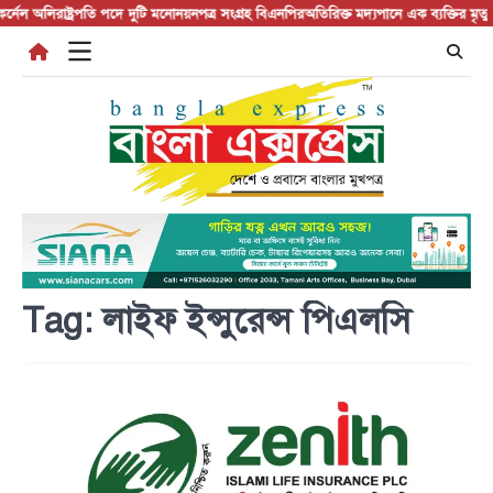
Skip
নেল অলি
রাষ্ট্রপতি পদে দুটি মনোনয়নপত্র সংগ্রহ বিএনপির
অতিরিক্ত মদ্যপানে এক ব্যক্তির মৃত্যু
আলফ
to
content
Tag:
লাইফ ইন্সুরেন্স পিএলসি