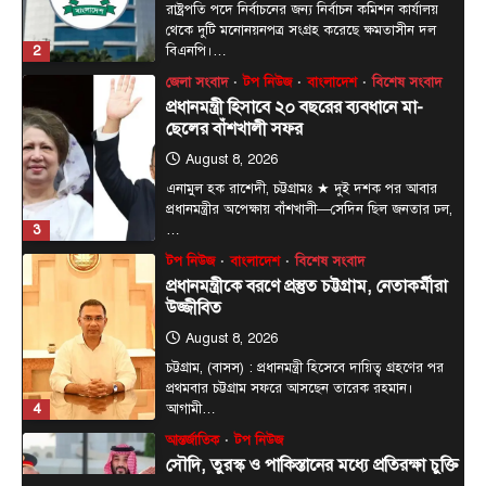
রাষ্ট্রপতি পদে নির্বাচনের জন্য নির্বাচন কমিশন কার্যালয়
থেকে দুটি মনোনয়নপত্র সংগ্রহ করেছে ক্ষমতাসীন দল
2
বিএনপি।…
জেলা সংবাদ
টপ নিউজ
বাংলাদেশ
বিশেষ সংবাদ
প্রধানমন্ত্রী হিসাবে ২০ বছরের ব্যবধানে মা-
ছেলের বাঁশখালী সফর
August 8, 2026
এনামুল হক রাশেদী, চট্টগ্রামঃ ★ দুই দশক পর আবার
প্রধানমন্ত্রীর অপেক্ষায় বাঁশখালী—সেদিন ছিল জনতার ঢল,
3
…
টপ নিউজ
বাংলাদেশ
বিশেষ সংবাদ
প্রধানমন্ত্রীকে বরণে প্রস্তুত চট্টগ্রাম, নেতাকর্মীরা
উজ্জীবিত
August 8, 2026
চট্টগ্রাম, (বাসস) : প্রধানমন্ত্রী হিসেবে দায়িত্ব গ্রহণের পর
প্রথমবার চট্টগ্রাম সফরে আসছেন তারেক রহমান।
4
আগামী…
আন্তর্জাতিক
টপ নিউজ
সৌদি, তুরস্ক ও পাকিস্তানের মধ্যে প্রতিরক্ষা চুক্তি