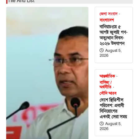
Tile And List
জেলা সংবাদ
বাংলাদেশ
বানিয়াচংয়ে ৫
আগষ্ট জুলাই গণ-
অভ্যুত্থান দিবস-
২০২৬ উদযাপন
August 5,
2026
আন্তর্জাতিক
বাণিজ্য /
অর্থনীতি
সৌদি আরব
দেশে স্থিতিশীল
পরিবেশ: প্রবাসী
বিনিয়োগের
এখনই সেরা সময়
August 5,
2026