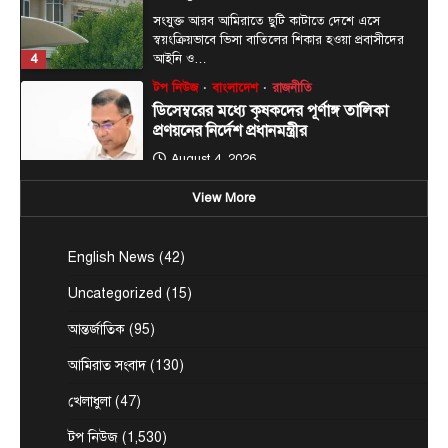
সংযুক্ত আরব আমিরাতে ছুটি কাটাতে দেশে এসে
স্বয়ংক্রিয়ভাবে ভিসা বাতিলের শিকার হওয়া প্রবাসীদের
4
আইনি ও…
টপ নিউজ
বাংলাদেশ
রাজনীতি
ডিসেম্বরের মধ্যে কৃষকদের পূর্ণাঙ্গ তালিকা
প্রণয়নের নির্দেশ প্রধানমন্ত্রীর
August 4, 2026
প্রধানমন্ত্রী তারেক রহমান আগামী ডিসেম্বরের মধ্যে দেশের
View More
মোট কৃষকদের পূর্ণাঙ্গ তালিকা নির্ভুল ও স্বচ্ছভাবে
5
প্রণয়নের…
আন্তর্জাতিক
আমিরাত সংবাদ
টপ নিউজ
English News
(42)
এক্সপো ২০২৫ ওসাকার ইউএই প্যাভিলিয়ন
Uncategorized
(15)
টিমের সাথে সাক্ষাৎ করলেন সংযুক্ত আরব
আমিরাতের প্রেসিডেন্ট
আন্তর্জাতিক
(95)
August 5, 2026
আমিরাত সংবাদ
(130)
আবুধাবি, ৪ আগস্ট, ২০২৬ (WAM) — সংযুক্ত আরব
আমিরাতের (ইউএই) প্রেসিডেন্ট মহামান্য শেখ মোহাম্মদ
খেলাধুলা
(47)
1
বিন…
টপ নিউজ
(1,530)
টপ নিউজ
বাংলাদেশ