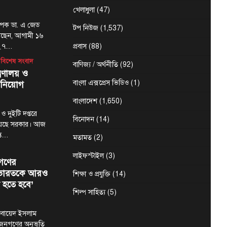
খেলাধুলা
(47)
্যাপক ডা. এ জেড
টপ নিউজ
(1,537)
েছেন, আগামী ১৬
-২৭…
প্রবাস
(88)
বিশেষ সংবাদ
বাণিজ্য / অর্থনীতি
(92)
্রণালয় ও
বাংলা এক্সপ্রেস ভিডিও
(1)
 নিয়োগ
বাংলাদেশ
(1,650)
 ও দুইটি দপ্তরে
বিনোদন
(14)
য়েছে সরকার। আজ
ন্ত…
মতামত
(2)
লাইফস্টাইল
(3)
গণের
ে ভারতকে আরও
শিক্ষা ও প্রযুক্তি
(14)
 হতে হবে’
শিল্প সাহিত্য
(5)
মা ওবায়েদ ইসলাম
 জনগণের অনুভূতি