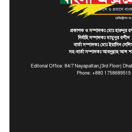
প্রকাশক ও সম্পাদকঃ মোঃ হারুনুর র
নির্বাহি সম্পাদকঃ মামুনুর রশীদ
বার্তা সম্পাদকঃ মোঃ ইয়াসিন সেলি
সহ-বার্তা সম্পাদকঃ আবদুল্লাহ আল শ
Editorial Office: 84/7 Nayapaltan,(3rd Floor) D
Phone: +880 1758689515