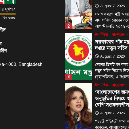
August 7, 2026
সমাজকল্যাণ মন্ত্রী অধ
এম জাহিদ হোসেন বল
2
আগস্ট চলতি ২০২৬
শীদ
টপ নিউজ
বাংলাদেশ
সরকারের পাঁচ মন্ত
ম
দপ্তরে নতুন সচিব
াহীন
August 7, 2026
haka-1000, Bangladesh.
দেশের তিনটি মন্ত্রণালয়
নতুন সচিব নিয়োগ দি
3
(বৃহস্পতিবার) এ সংক্রা
টপ নিউজ
বাংলাদেশ
‘বাংলাদেশের জন
অনুভূতির বিষয়
বেশি সংবেদনশীল
August 7, 2026
পররাষ্ট্র প্রতিমন্ত্রী শা
বলেছেন, বাংলাদেশের