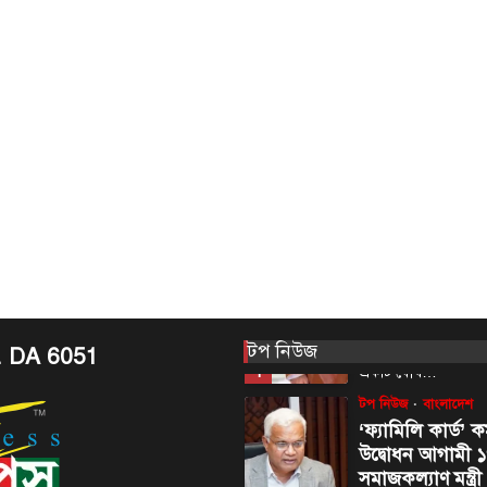
রোধে কর্মপরিকল্প
প্রধানমন্ত্রীর
August 6, 2026
রাজধানী ঢাকার চারপা
কর্মপরিকল্পনা তৈরির ন
প্রধানমন্ত্রী তারেক র
5
বৃহস্পতিবার (৬…
আন্তর্জাতিক
টপ নিউজ
সৌদি, তুরস্ক ও পা
মধ্যে প্রতিরক্ষা চুক
আজ
August 7, 2026
ঢাকা, ৭ আগস্ট, ২০২৬
টপ নিউজ
আরব, তুরস্ক ও পাকিস্তান
. DA 6051
1
একটি যৌথ…
টপ নিউজ
বাংলাদেশ
‘ফ্যামিলি কার্ড’ ক
উদ্বোধন আগামী ১
সমাজকল্যাণ মন্ত্রী