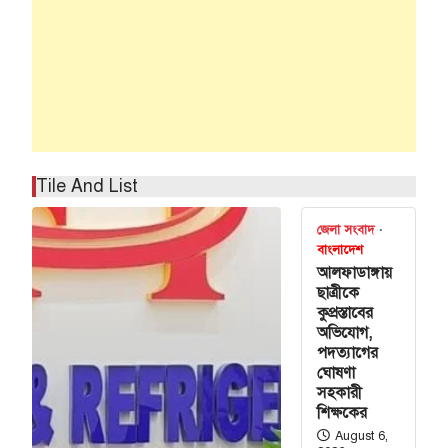
Tile And List
জেলা সংবাদ
বাংলাদেশ
আলফাডাঙ্গায়
ছাত্রীকে
কুপ্রস্তাবের
অভিযোগ,
পদত্যাগের
ঘোষণা
সহকারী
শিক্ষকের
August 6,