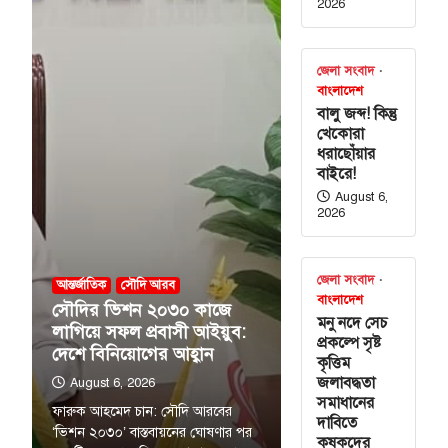
2026
বিশেষ সংবাদ
্রণালয় ও
 নিয়োগ
জেলা সংবাদ
বাংলাদেশ
বালু জব্দ! কিন্তু
 ও দুইটি দপ্তরে
খেকোরা
য়েছে সরকার। আজ
ধরাছোঁয়ার
ন্ত…
বাইরে!
August 6,
গণের
2026
ে ভারতকে আরও
 হতে হবে’
জেলা সংবাদ
আন্তর্জাতিক
সৌদি আরব
বাংলাদেশ
সৌদির ভিশন ২০৩০ কাজে
মা ওবায়েদ ইসলাম
মনু নদে সেচ
লাগিয়ে সফল প্রবাসী আইয়ুব:
 জনগণের অনুভূতি
প্রকল্পে সৃষ্ট
দেশে বিনিয়োগের আহ্বান
ষয়ে ভারতকে আরও
কৃত্তিম
জলাবদ্ধতা
August 6, 2026
সমাধানের
ফারুক আহমেদ চান: সৌদি আরবের
দাবিতে
শের নদীদূষণ
‘ভিশন ২০৩০’ বাস্তবায়নের ঘোষণার পর
কৃষকদের