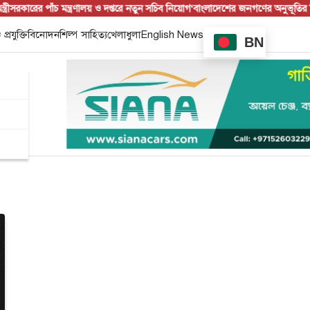
কারের পাঁচ মন্ত্রণালয় ও দপ্তরে নতুন সচিব নিয়োগ
‘বাংলাদেশের জনগণের অনুভূতির বিষয
 প্রযুক্তি
বিনোদন
শিল্প সাহিত্য
খেলাধুলা
English News
BN