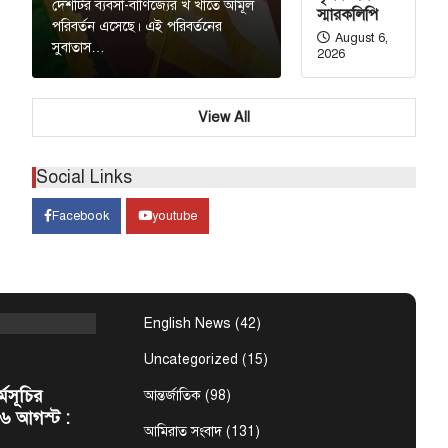
নার নির্দেশ
দেশটির ব্যবসা-বাণিজ্যের খ খাতে আমূল
স্মারকলিপি
পরিবর্তন এসেছে। এই পরিবর্তনের
August 6,
সুবাতাস…
2026
শের নদীদূষণ রোধে
ির্দেশনা দিয়েছেন
View All
হমান। আজ
Social Links
কিস্তানের
Facebook
youtube
্তি সই হচ্ছে
 (বাসস) : সৌদি
 শুক্রবার জেদ্দায়
English News
(42)
Uncategorized
(15)
র্মসূচির
আন্তর্জাতিক
(98)
৬ আগস্ট :
আমিরাত সংবাদ
(131)