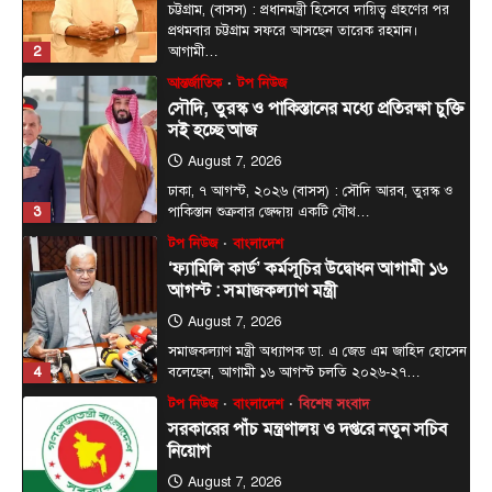
চট্টগ্রাম, (বাসস) : প্রধানমন্ত্রী হিসেবে দায়িত্ব গ্রহণের পর
প্রথমবার চট্টগ্রাম সফরে আসছেন তারেক রহমান।
2
আগামী…
আন্তর্জাতিক
টপ নিউজ
সৌদি, তুরস্ক ও পাকিস্তানের মধ্যে প্রতিরক্ষা চুক্তি
সই হচ্ছে আজ
August 7, 2026
ঢাকা, ৭ আগস্ট, ২০২৬ (বাসস) : সৌদি আরব, তুরস্ক ও
3
পাকিস্তান শুক্রবার জেদ্দায় একটি যৌথ…
টপ নিউজ
বাংলাদেশ
‘ফ্যামিলি কার্ড’ কর্মসূচির উদ্বোধন আগামী ১৬
আগস্ট : সমাজকল্যাণ মন্ত্রী
August 7, 2026
সমাজকল্যাণ মন্ত্রী অধ্যাপক ডা. এ জেড এম জাহিদ হোসেন
4
বলেছেন, আগামী ১৬ আগস্ট চলতি ২০২৬-২৭…
টপ নিউজ
বাংলাদেশ
বিশেষ সংবাদ
সরকারের পাঁচ মন্ত্রণালয় ও দপ্তরে নতুন সচিব
নিয়োগ
August 7, 2026