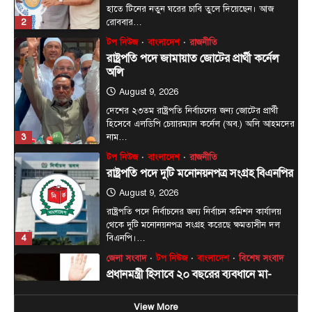
হাতে টিনের নতুন ঘরের চাবি তুলে দিয়েছেন। আজ
2
রোববার…
টপ নিউজ
বাংলাদেশ
রাজনীতি
রাষ্ট্রপতি পদে জামায়াত জোটের প্রার্থী কর্নেল
অলি
August 9, 2026
দেশের ২৩তম রাষ্ট্রপতি নির্বাচনের জন্য জোটের প্রার্থী
হিসেবে এলডিপি চেয়ারম্যান কর্নেল (অব.) অলি আহমদের
3
নাম…
টপ নিউজ
বাংলাদেশ
রাজনীতি
রাষ্ট্রপতি পদে দুটি মনোনয়নপত্র সংগ্রহ বিএনপির
August 9, 2026
রাষ্ট্রপতি পদে নির্বাচনের জন্য নির্বাচন কমিশন কার্যালয়
থেকে দুটি মনোনয়নপত্র সংগ্রহ করেছে ক্ষমতাসীন দল
4
বিএনপি।…
জেলা সংবাদ
টপ নিউজ
বাংলাদেশ
বিশেষ সংবাদ
প্রধানমন্ত্রী হিসাবে ২০ বছরের ব্যবধানে মা-
ছেলের বাঁশখালী সফর
View More
August 8, 2026