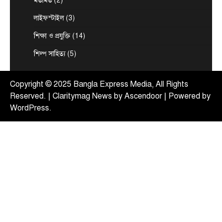
মতামত
(2)
অলি
লাইফস্টাইল
(3)
August 9, 2026
দেশের ২৩তম রাষ্ট্রপতি নির্বাচনের জন্য জোটের প্রার্থী
শিক্ষা ও প্রযুক্তি
(14)
হিসেবে এলডিপি চেয়ারম্যান কর্নেল (অব.) অলি আহমদের
3
নাম…
শিল্প সাহিত্য
(5)
টপ নিউজ
বাংলাদেশ
রাজনীতি
রাষ্ট্রপতি পদে দুটি মনোনয়নপত্র সংগ্রহ বিএনপির
Copyright © 2025 Bangla Express Media, All Rights
August 9, 2026
Reserved. | Claritymag News by
Ascendoor
| Powered by
রাষ্ট্রপতি পদে নির্বাচনের জন্য নির্বাচন কমিশন কার্যালয়
WordPress
.
থেকে দুটি মনোনয়নপত্র সংগ্রহ করেছে ক্ষমতাসীন দল
4
বিএনপি।…
জেলা সংবাদ
টপ নিউজ
বাংলাদেশ
বিশেষ সংবাদ
প্রধানমন্ত্রী হিসাবে ২০ বছরের ব্যবধানে মা-
ছেলের বাঁশখালী সফর
August 8, 2026
এনামুল হক রাশেদী, চট্টগ্রামঃ ★ দুই দশক পর আবার
প্রধানমন্ত্রীর অপেক্ষায় বাঁশখালী—সেদিন ছিল জনতার ঢল,
5
…