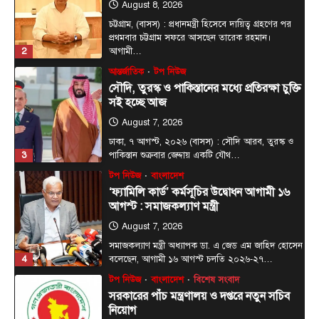
August 8, 2026
চট্টগ্রাম, (বাসস) : প্রধানমন্ত্রী হিসেবে দায়িত্ব গ্রহণের পর
প্রথমবার চট্টগ্রাম সফরে আসছেন তারেক রহমান।
2
আগামী…
আন্তর্জাতিক
টপ নিউজ
সৌদি, তুরস্ক ও পাকিস্তানের মধ্যে প্রতিরক্ষা চুক্তি
সই হচ্ছে আজ
August 7, 2026
ঢাকা, ৭ আগস্ট, ২০২৬ (বাসস) : সৌদি আরব, তুরস্ক ও
3
পাকিস্তান শুক্রবার জেদ্দায় একটি যৌথ…
টপ নিউজ
বাংলাদেশ
‘ফ্যামিলি কার্ড’ কর্মসূচির উদ্বোধন আগামী ১৬
আগস্ট : সমাজকল্যাণ মন্ত্রী
August 7, 2026
সমাজকল্যাণ মন্ত্রী অধ্যাপক ডা. এ জেড এম জাহিদ হোসেন
4
বলেছেন, আগামী ১৬ আগস্ট চলতি ২০২৬-২৭…
টপ নিউজ
বাংলাদেশ
বিশেষ সংবাদ
সরকারের পাঁচ মন্ত্রণালয় ও দপ্তরে নতুন সচিব
নিয়োগ