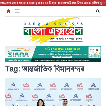
Skip
ঙ্গায় মাদক সেবনের দায়ে যুবকের ১০ দিনের কারাদণ্ড
শান্তিরক্ষা মিশন এলাকা দক্ষিণ সুদান 
to
content
Tag:
আন্তর্জাতিক বিমানবন্দর