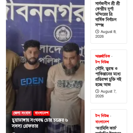
সার্বজনীন শ্রী শ্রী
কেন্দ্রীয় দুর্গা
মন্দিরের ত্রি
বার্ষিক নির্বাচন
সম্পন্ন
August 8,
2026
আন্তর্জাতিক
টপ নিউজ
সৌদি, তুরস্ক ও
পাকিস্তানের মধ্যে
প্রতিরক্ষা চুক্তি সই
হচ্ছে আজ
August 7,
2026
জেলা সংবাদ
বাংলাদেশ
টপ নিউজ
চুয়াডাঙ্গায় সংঘবদ্ধ চোর চক্রের ৬
বাংলাদেশ
সদস্য গ্রেফতার
‘ফ্যামিলি কার্ড’