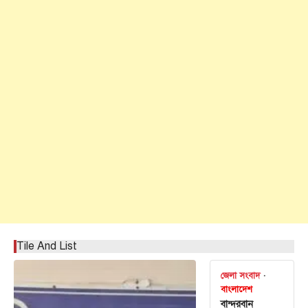
Tile And List
জেলা সংবাদ
বাংলাদেশ
বান্দরবান