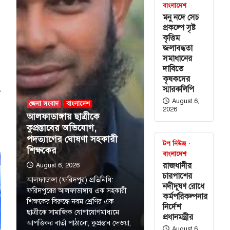
গণের
বাংলাদেশ
ে ভারতকে আরও
মনু নদে সেচ
 হতে হবে’
প্রকল্পে সৃষ্ট
কৃত্তিম
জলাবদ্ধতা
মা ওবায়েদ ইসলাম
সমাধানের
 জনগণের অনুভূতি
দাবিতে
ষয়ে ভারতকে আরও
কৃষকদের
স্মারকলিপি
⟶
August 6,
জেলা সংবাদ
বাংলাদেশ
2026
শের নদীদূষণ
আলফাডাঙ্গায় ছাত্রীকে
নার নির্দেশ
কুপ্রস্তাবের অভিযোগ,
পদত্যাগের ঘোষণা সহকারী
টপ নিউজ
শিক্ষকের
বাংলাদেশ
শের নদীদূষণ রোধে
রাজধানীর
August 6, 2026
চারপাশের
ির্দেশনা দিয়েছেন
আলফাডাঙ্গা (ফরিদপুর) প্রতিনিধি:
নদীদূষণ রোধে
হমান। আজ
ফরিদপুরের আলফাডাঙ্গায় এক সহকারী
কর্মপরিকল্পনার
শিক্ষকের বিরুদ্ধে নবম শ্রেণির এক
নির্দেশ
ছাত্রীকে সামাজিক যোগাযোগমাধ্যমে
বিশেষ সংবাদ
প্রধানমন্ত্রীর
আপত্তিকর বার্তা পাঠানো, কুপ্রস্তাব দেওয়া,
ের সুযোগ দিয়ে
August 6,