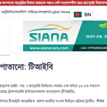
গণের অনুভূতির বিষয়ে ভারতকে আরও বেশি সংবেদনশীল হতে হবে’
দুবাই বিমানবন্দরে বি
 প্রযুক্তি
বিনোদন
শিল্প সাহিত্য
খেলাধুলা
English News
BN
ও পাতানো: টিআইবি
ুক্তিমূলক হয়নি। গত ৭ জানুয়ারি নির্বাচনে শেষের এক ঘণ্টায় ১৫.৪৩ শতাংশ
 ট্রান্সপারেন্সি ইন্টারন্যাশনাল বাংলাদেশ (টিআইবি)।
যালয়ে টিআইবি আয়োজিত ‘দ্বাদশ জাতীয় সংসদ নির্বাচন প্রক্রিয়া ট্র্যাকিং’ শীর্ষক