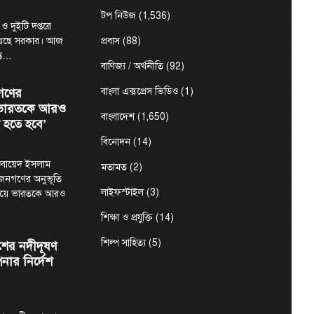
টপ নিউজ
(1,536)
 ও দুইটি দপ্তরে
য়েছে সরকার। আজ
প্রবাস
(88)
ন্ত…
বাণিজ্য / অর্থনীতি
(92)
গণের
বাংলা এক্সপ্রেস ভিডিও
(1)
ে ভারতকে আরও
বাংলাদেশ
(1,650)
 হতে হবে’
বিনোদন
(14)
মা ওবায়েদ ইসলাম
মতামত
(2)
 জনগণের অনুভূতি
লাইফস্টাইল
(3)
ষয়ে ভারতকে আরও
শিক্ষা ও প্রযুক্তি
(14)
শিল্প সাহিত্য
(5)
শের নদীদূষণ
নার নির্দেশ