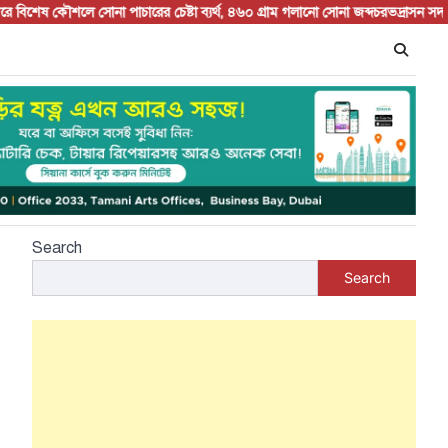
শেষ কৌশলে সোনা পাচারের চেষ্টা ব্যর্থ, ৪৬০ গ্রাম গলানো সোনা জব্দ
চরভদ্রাসন সদর বাজা
Search
Search