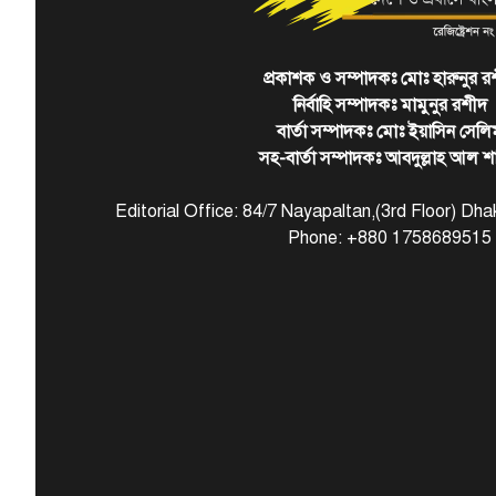
প্রকাশক ও সম্পাদকঃ মোঃ হারুনুর র
নির্বাহি সম্পাদকঃ মামুনুর রশীদ
বার্তা সম্পাদকঃ মোঃ ইয়াসিন সেলি
সহ-বার্তা সম্পাদকঃ আবদুল্লাহ আল শ
Editorial Office: 84/7 Nayapaltan,(3rd Floor) D
Phone: +880 1758689515