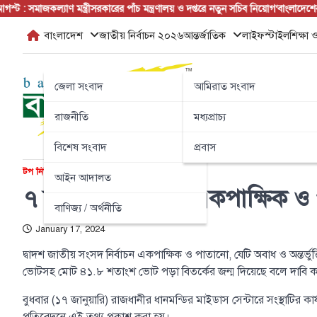
Skip
 সমাজকল্যাণ মন্ত্রী
সরকারের পাঁচ মন্ত্রণালয় ও দপ্তরে নতুন সচিব নিয়োগ
‘বাংলাদেশের জন
to
বাংলাদেশ
জাতীয় নির্বাচন ২০২৬
আন্তর্জাতিক
লাইফস্টাইল
শিক্ষা ও
content
জেলা সংবাদ
আমিরাত সংবাদ
রাজনীতি
মধ্যপ্রাচ্য
বিশেষ সংবাদ
প্রবাস
টপ নিউজ
বাংলাদেশ
বিশেষ সংবাদ
রাজনীতি
আইন আদালত
৭ জানুয়ারি নির্বাচন একপাক্ষিক 
বাণিজ্য / অর্থনীতি
January 17, 2024
দ্বাদশ জাতীয় সংসদ নির্বাচন একপাক্ষিক ও পাতানো, যেটি অবাধ ও অন্তর্ভ
ভোটসহ মোট ৪১.৮ শতাংশ ভোট পড়া বিতর্কের জন্ম দিয়েছে বলে দাবি করেছে
বুধবার (১৭ জানুয়ারি) রাজধানীর ধানমন্ডির মাইডাস সেন্টারে সংস্থাটির কার্