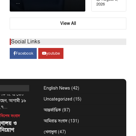
…
ভৌমত্বকে
2026
ারত
View All
 উপদেষ্টা রুহুল
্ষমতাচ্যুত ও
ন্ত্রী শেখ হাসিনাকে
Social Links
Facebook
youtube
্মসূচির
৬ আগস্ট :
English News
(42)
্যাপক ডা. এ জেড
Uncategorized
(15)
েছেন, আগামী ১৬
-২৭…
আন্তর্জাতিক
(97)
বিশেষ সংবাদ
আমিরাত সংবাদ
(131)
্রণালয় ও
 নিয়োগ
খেলাধুলা
(47)