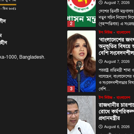
August 7, 2026
দেশের তিনটি মন্ত্রণালয়
নতুন সচিব নিয়োগ দি
শীদ
2
(বৃহস্পতিবার) এ সংক্রা
টপ নিউজ
বাংলাদেশ
ম
‘বাংলাদেশের জন
াহীন
অনুভূতির বিষয়
বেশি সংবেদনশীল
haka-1000, Bangladesh.
August 7, 2026
পররাষ্ট্র প্রতিমন্ত্রী শা
বলেছেন, বাংলাদেশের
ও সংবেদনশীলতার বি
3
বেশি…
টপ নিউজ
বাংলাদেশ
রাজধানীর চারপা
রোধে কর্মপরিকল্প
প্রধানমন্ত্রীর
August 6, 2026