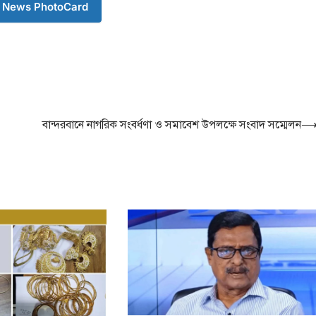
‘বাংলাদেশের জন
 News PhotoCard
অনুভূতির বিষয়
বেশি সংবেদনশীল
August 7, 2026
পররাষ্ট্র প্রতিমন্ত্রী শা
বলেছেন, বাংলাদেশের
ও সংবেদনশীলতার বি
3
বেশি…
বান্দরবানে নাগরিক সংবর্ধণা ও সমাবেশ উপলক্ষে সংবাদ সম্মেলন
টপ নিউজ
বাংলাদেশ
রাজধানীর চারপা
রোধে কর্মপরিকল্প
প্রধানমন্ত্রীর
August 6, 2026
রাজধানী ঢাকার চারপা
কর্মপরিকল্পনা তৈরির ন
প্রধানমন্ত্রী তারেক র
4
বৃহস্পতিবার (৬…
টপ নিউজ
বাংলাদেশ
হাসিনাকে বক্তব্য