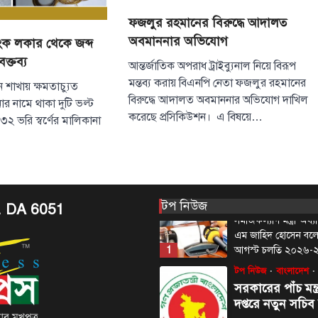
বাংলাদেশের সার্ব
ফজলুর রহমানের বিরুদ্ধে আদালত
অপমান করেছে ভ
অবমাননার অভিযোগ
াংক লকার থেকে জব্দ
August 6, 2026
বক্তব্য
প্রধানমন্ত্রীর রাজনৈতিক
আন্তর্জাতিক অপরাধ ট্রাইব্যুনাল নিয়ে বিরূপ
কবির রিজভী বলেছেন, ক
মন্তব্য করায় বিএনপি নেতা ফজলুর রহমানের
ন শাখায় ক্ষমতাচ্যুত
দণ্ডপ্রাপ্ত সাবেক প্রধানম
বিরুদ্ধে আদালত অবমাননার অভিযোগ দাখিল
িনার নামে থাকা দুটি ভল্ট
5
বক্তব্য…
করেছে প্রসিকিউশন। এ বিষয়ে…
৩২ ভরি স্বর্ণের মালিকানা
টপ নিউজ
বাংলাদেশ
‘ফ্যামিলি কার্ড’ কর
উদ্বোধন আগামী ১
সমাজকল্যাণ মন্ত্রী
August 7, 2026
টপ নিউজ
. DA 6051
সমাজকল্যাণ মন্ত্রী অধ
এম জাহিদ হোসেন বল
1
আগস্ট চলতি ২০২৬
টপ নিউজ
বাংলাদেশ
সরকারের পাঁচ মন্ত
দপ্তরে নতুন সচিব